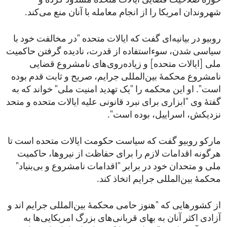
حوزۀ صلاحیت قضایی ایالات متحده مسدود کرده و
شهروندان امریکا را از انجام معامله با آنان منع می‌کند.
روبیو در بیانیه‌ای گفت که ایالات متحده "در مخالفت خود با
سیاسی شدن، سوءاستفاده از قدرت، نادیده گرفتن حاکمیت
ملی [ایالات متحده] و زیاده‌روی‌های نامشروع قضایی
نامشروع محکمۀ بین‌المللی جرایم، صریح و ثابت قدم بوده
است". او این محکمه را "یک تهدید امنیت ملی" خواند که به
گفتۀ وی "ابزاری برای نبرد قانونی علیه ایالات متحده و متحد
نزدیکش، اسراییل، بوده است".
مارکو روبیو گفت که سیاست حکومت ایالات متحده است تا
هرگونه اقدامات لازم را برای حفاظت از نیروها، حاکمیت
ملی و متحدان خود در برابر "اقدامات نامشروع و بی‌بنیاد"
محکمۀ بین‌المللی جرایم اتخاذ کند.
از کشورهایی که "هنوز حامی محکمۀ بین‌المللی جرایم اند و
آزادی اکثر آنان به بهای قربانی‌های بزرگ امریکایی‌ها به