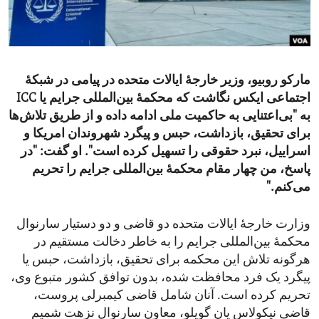
ENVIRONMENT AND HEALTH
IDEALS AND INSTITUTIONS
مارکو روبیو، وزیر خارجۀ ایالات متحده در پیامی در شبکۀ
اجتماعی ایکس نگاشت که محکمۀ بین‌المللی جرایم یا ICC
به "بی‌اعتنایی به حاکمیت ملی ادامه داده و از طریق تلاش‌ها
برای تحقیق، بازداشت، حبس و پیگرد شهروندان امریکا و
اسراییل، نبرد حقوقی را تسهیل کرده است". او گفت: "در
پاسخ، من چهار مقام محکمۀ بین‌المللی جرایم را تحریم
می‌کنم."
وزارت خارجۀ ایالات متحده دو قاضی و دو دستیار سارنوال
محکمۀ بین‌المللی جرایم را به خاطر دخالت مستقیم در
هرگونه تلاش این محکمه برای تحقیق، بازداشت، حبس یا
پیگرد یک فرد محافظت شده، بدون توافق کشور متبوع وی،
تحریم کرده است. آنان شامل قاضی کیمبرلی پروست،
قاضی نیکولاس یان گویلو، معاون سارنوال نزهت شمیم