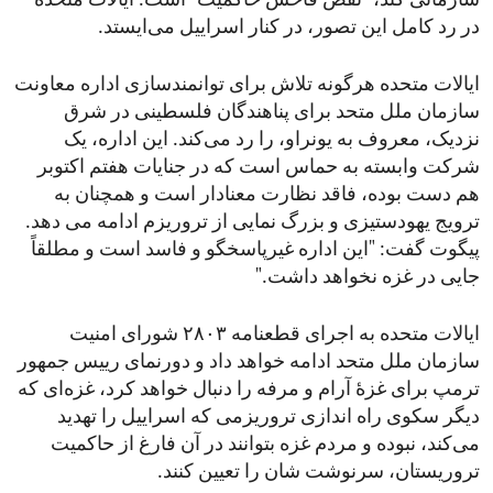
سازمانی کند، "نقض فاحش حاکمیت" است. ایالات متحده
در رد کامل این تصور، در کنار اسراییل می‌ایستد.
ایالات متحده هرگونه تلاش برای توانمندسازی اداره معاونت
سازمان ملل متحد برای پناهندگان فلسطینی در شرق
نزدیک، معروف به یونراو، را رد می‌کند. این اداره، یک
شرکت وابسته به حماس است که در جنایات هفتم اکتوبر
هم دست بوده، فاقد نظارت معنادار است و همچنان به
ترویج یهودستیزی و بزرگ نمایی از تروریزم ادامه می دهد.
پیگوت گفت: "این اداره غیرپاسخگو و فاسد است و مطلقاً
جایی در غزه نخواهد داشت."
ایالات متحده به اجرای قطعنامه ۲۸۰۳ شورای امنیت
سازمان ملل متحد ادامه خواهد داد و دورنمای رییس جمهور
ترمپ برای غزۀ آرام و مرفه را دنبال خواهد کرد، غزه‌ای که
دیگر سکوی راه اندازی تروریزمی که اسراییل را تهدید
می‌کند، نبوده و مردم غزه بتوانند در آن فارغ از حاکمیت
تروریستان، سرنوشت شان را تعیین کنند.