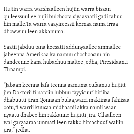
Hujiin warra warshaalleen hujiin warra bisaan
qulleessuullee hujii bulchoota siyaasaatii gadi tahuu
hin malle.Ta warra vaayireessii kornaa nama irraa
dhowwuulleen akkanuma.
Saatii jabduu tana keesatti addunyaallee ammallee
jabeenna Amerikaa ka namuu chochoosuu hin
dandeenne kana hubachuu maltee jedha, Pirezidaanti
Tiraampi.
“Jabaan keenna lafa teenna gamuma cufaanuu hujiitt
jira.Doktorii fi narsiin lubbuu fayyisuuf hiriiba
dhabuutti jiran.Qonnaan bulaa,warri makiinaa fahiisaa
oofu,fi warrii kuusaa midhaanii akka namii waan
nyaatu dhabee hin rakkanne hujiitti jira. Ollaalleen
wal gargaaraa ummatilleen rakko himachuuf waliin
jira,” jedha.