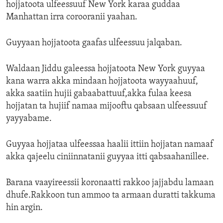
hojjatoota ulfeessuuf New York karaa guddaa
ENVIRONMENT AND HEALTH
Manhattan irra corooranii yaahan.
IDEALS AND INSTITUTIONS
Guyyaan hojjatoota gaafas ulfeessuu jalqaban.
Waldaan Jiddu galeessa hojjatoota New York guyyaa
kana warra akka mindaan hojjatoota wayyaahuuf,
akka saatiin hujii gabaabattuuf,akka fulaa keesa
hojjatan ta hujiif namaa mijooftu qabsaan ulfeessuuf
yayyabame.
Guyyaa hojjataa ulfeessaa haalii ittiin hojjatan namaaf
akka qajeelu ciniinnatanii guyyaa itti qabsaahanillee.
Barana vaayireessii koronaatti rakkoo jajjabdu lamaan
dhufe.Rakkoon tun ammoo ta armaan duratti takkuma
hin argin.