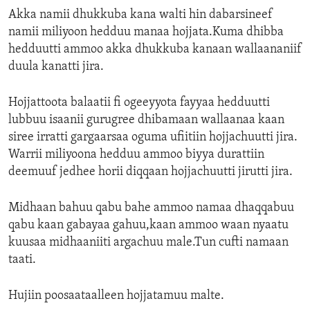
Akka namii dhukkuba kana walti hin dabarsineef
namii miliyoon hedduu manaa hojjata.Kuma dhibba
hedduutti ammoo akka dhukkuba kanaan wallaananiif
duula kanatti jira.
Hojjattoota balaatii fi ogeeyyota fayyaa hedduutti
lubbuu isaanii gurugree dhibamaan wallaanaa kaan
siree irratti gargaarsaa oguma ufiitiin hojjachuutti jira.
Warrii miliyoona hedduu ammoo biyya durattiin
deemuuf jedhee horii diqqaan hojjachuutti jirutti jira.
Midhaan bahuu qabu bahe ammoo namaa dhaqqabuu
qabu kaan gabayaa gahuu,kaan ammoo waan nyaatu
kuusaa midhaaniiti argachuu male.Tun cufti namaan
taati.
Hujiin poosaataalleen hojjatamuu malte.