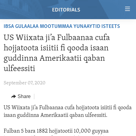
Accessibility
links
Skip
IBSA GULAALAA MOOTUMMAA YUNAAYTID ISTEETS
to
HOME
US Wiixata ji’a Fulbaanaa cufa
main
VIDEO
content
hojjatoota isiitii fi qooda isaan
RADIO
Skip
guddinna Amerikaatii qaban
to
REGIONS
ulfeessiti
main
TOPICS
AFRICA
Navigation
September 07, 2020
Skip
ARCHIVE
AMERICAS
HUMAN RIGHTS
to
Share
ABOUT US
ASIA
SECURITY AND DEFENSE
Search
US Wiixata ji’a Fulbaanaa cufa hojjatoota isiitii fi qooda
EUROPE
AID AND DEVELOPMENT
FOLLOW US
isaan guddinna Amerikaatii qaban ulfeessiti.
MIDDLE EAST
DEMOCRACY AND GOVERNANCE
Fulban 5 bara 1882 hojjatootii 10,000 guyyaa
ECONOMY AND TRADE