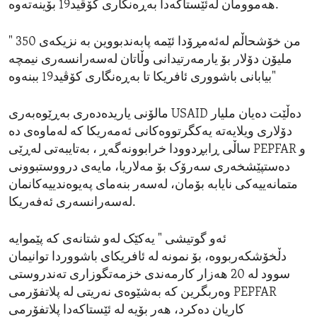
هەموومان لەئێستاکەدا بەڕەنگاری کۆڤید19 بۆینەتەوە.
" من خۆشحاڵم لەئەمڕۆدا ئێمە پابەندبووین بە نزیکەی 350
ملیۆن دۆلار بۆ یارمەرتیدانی وڵاتان لەسەرانسەری نیمچە
بیابانی باشووری ئافریکا تا بەڕەنگاری کۆڤید19 ببنەوە"
مالۆنی یاریدەدەری بەڕێوەبەری USAID دەڵێت دەیان ملیار
دۆلاری ویلایەتە یەکگرتووەکانی ئەمەریکا کە لەماوەی دە
ساڵی ڕابڕدوودا خرابوونەگەڕ ، بەتایبەتی لەڕێی PEPFAR و
دەستپێشخەری سەرۆک بۆ مەلاریا، مایەی درووستبوونی
متمانەییەکی نایابە بۆمان، لەسەر بنەمای پەیوەندییەکانمان
لەسەرانسەری ئەفەریکا.
ئەو گوتیشی " یەکێک لەو شتانەی کە پێموایە
دڵخۆشکەربووە، بۆ نمونە لە ئافریکای باشووردا توانیمان
سوود لە 20 هەزار کارمەندی خزمەتگوزاری تەندروستی
وەربگرین کە بەشێوەی نەریتی لە پلاتفۆرمی PEPFAR
کاریان دەکرد، هەر بۆیە لە ئێستاکەدا پلاتفۆرمی