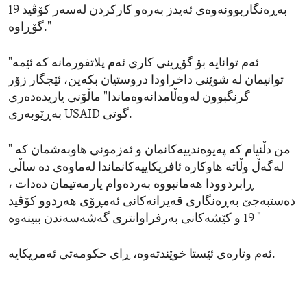
بەڕەنگاربوونەوەی ئەیدز بەرەو کارکردن لەسەر کۆڤید 19
گۆڕاوە."
"ئەم توانایە بۆ گۆڕینی کاری ئەم پلاتفورمانە کە ئێمە
توانیمان لە شوێنی داخراودا دروستیان بکەین، ئێجگار زۆر
گرنگبوون لەوەڵامدانەوەماندا" ماڵۆنی یاریدەدەری
بەڕێوبەری USAID گوتی.
" من دڵنیام کە پەیوەندییەکانمان و ئەزمونی هاوبەشمان کە
لەگەڵ وڵاتە هاوکارە ئافریکاییەکانماندا لەماوەی دە ساڵی
ڕابردوودا هەمانبووە بەردەوام یارمەتیمان دەدات ،
دەستبەجێ بەڕەنگاری قەیرانەکانی ئەمڕۆی هەردوو کۆڤید
19 و کێشەکانی بەرفراوانتری گەشەسەندن ببینەوە "
ئەم وتارەی ئێستا خوێندتەوە، ڕای حکومەتی ئەمریکایە.