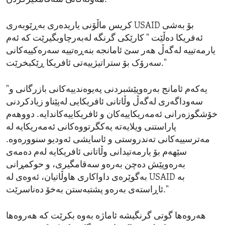
کریس ماڵۆنی یاریدەری بەڕێوبەری USAID بۆ بەشی
ئەفریکا دەڵێت " کارێکی گرنگە لەبەرچاوبگیرێت کە ئەم
یارمەتییە لەگەڵ هەر سێ ئامانجە بنەڕەتییە سەرەکییەکانی
سەرۆک بۆ ستراتیژییەتی ئافریکا ڕێکبخرێت."
"یەکەم ئامانج بەرەوپێشبردنی پەیوەندییەکانی بازرگانی و
سەوداگەری لەگەڵ وڵاتانی ئافریکایی لەپێناو زیادکردنی
خۆشگوزەرانی ئەمەریکاییەکان و ئافریکاییەکاندایە. دووهەم
پاراستنی ویلایەتە یەکگرتووەکانی ئەمەریکایە لە
مەترسییەکانی تەندروستی و ئاسایشی ئەودیو سنوورەوە.
سێهەم بۆ یارمەتیدانی وڵاتانی ئافریکایە لەم دەمەی
بەرەوپێش دەچن بەرەو سەقامگیری، و حوکمڕانی
بەگوێرەی داواکاری هاوڵاتیان، ئەوەی لە USAID بە
ئاڕاستەی بەرەو پشتبەستن بەخۆ دەناسرێت."
هەروەها گوتی گرنگیشە ئاماژە بەوە بکرێت کە هەروەها