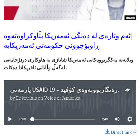
ENVIRONMENT AND HEALTH
IDEALS AND INSTITUTIONS
ئەم وتارەی لە دەنگی ئەمەریکا بڵاوکراوەتەوە
ڕاوبۆچوونی حکومەتی ئەمەریکایە
ویلایەتە یەکگرتووەکانی ئەمەریکا شانازی بە هاوکاری درێژخایەنی
.
لەگەڵ وڵاتانی ئافریکادا دەکات
یارمەتی USAID بۆ ئافریکا لە بەرەنگاربوونەوەی کۆڤید – 19
by
Editorials on Voice of America
No media source currently available
0:00
3:40
Direct link