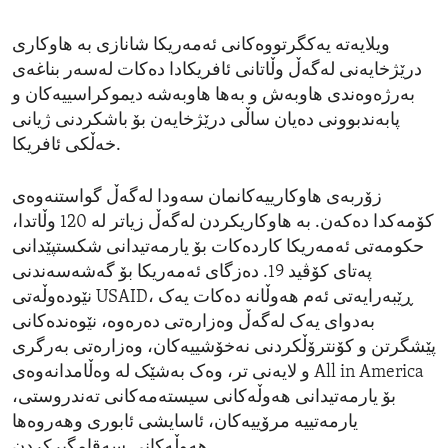
ویلایەتە یەکگرتووەکانی ئەمەریکا شانازی بە هاوکاری
درێژخایەنی لەگەڵ وڵاتانی ئافریکادا دەکات لەسەر بناغەی
بەرژەوەندی هاوبەش و بەها هاوبەشە دیموکراسییەکان و
پابەندبوونی دەیان ساڵی درێژخایەن بۆ باشکردنی ژیانی
خەڵکی ئافریکا.
زۆربەی هاوکارییەکانمان سەودا لەگەڵ گواستنەوەی
کۆمەکدا دەکەن. بە هاوکاریکردن لەگەڵ زیاتر لە 120 وڵاتدا،
حکومەتی ئەمەریکا کاردەکات بۆ یارمەتیدانی شکستپێدانی
پەتای کۆڤید 19. دەزگای ئەمەریکا بۆ گەشەسەندنی
نێودەوڵەتی USAID، ڕێبەرایەتی ئەم هەوڵانە دەکات یەک
بەدوای یەک لەگەڵ وەزارەتی دەرەوە، نێوەندەکانی
پێشگرتن و کۆنترۆڵکردنی نەخۆشییەکان، وەزارەتی بەرگری
و لایەنی تر، وەک بەشێک لە وەڵامدانەوەی All in America
بۆ یارمەتیدانی هەوڵەکانی سیستەمەکانی تەندروستی،
یارمەتییە مرۆییەکان، ئاسایشی ئابوری وهەروەها
هەوڵەکانی سەقامگیرکردن.