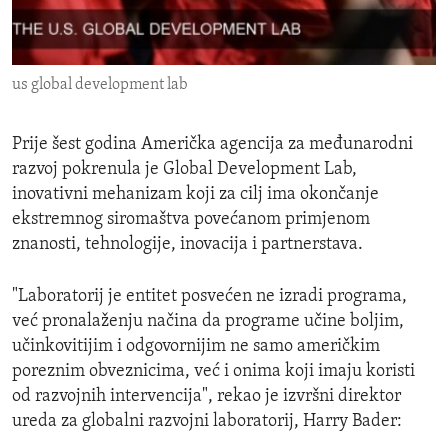
ENVIRONMENT AND HEALTH
IDEALS AND INSTITUTIONS
us global development lab
Prije šest godina Američka agencija za međunarodni
razvoj pokrenula je Global Development Lab,
inovativni mehanizam koji za cilj ima okončanje
ekstremnog siromaštva povećanom primjenom
znanosti, tehnologije, inovacija i partnerstava.
"Laboratorij je entitet posvećen ne izradi programa,
već pronalaženju načina da programe učine boljim,
učinkovitijim i odgovornijim ne samo američkim
poreznim obveznicima, već i onima koji imaju koristi
od razvojnih intervencija", rekao je izvršni direktor
ureda za globalni razvojni laboratorij, Harry Bader: