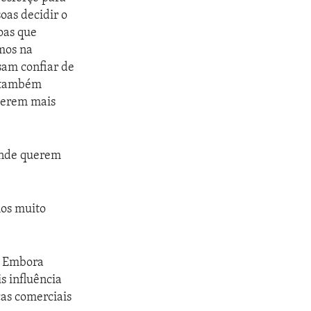
oas decidir o
oas que
mos na
sam confiar de
, também
 serem mais
onde querem
mos muito
. Embora
s influência
cas comerciais