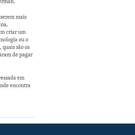
ierman.
a serem mais
ina,
em criar um
cnologia ou o
quais são os
ixaram de pagar
ressada em
onde encontra