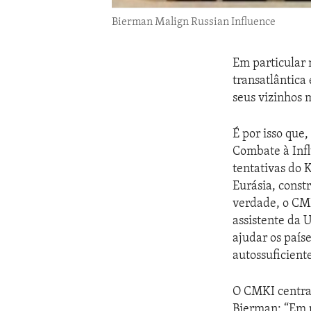
Bierman Malign Russian Influence
Em particular 
transatlântica
seus vizinhos 
É por isso que
Combate à Infl
tentativas do 
Eurásia, const
verdade, o CMK
assistente da 
ajudar os país
autossuficient
O CMKI centra-
Bierman: “Em 