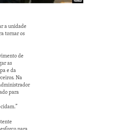
ar a unidade
ra tornar os
lvimento de
gar as
opa e da
ceiros. Na
 administrador
hado para
ecidam.”
stente
esforço para