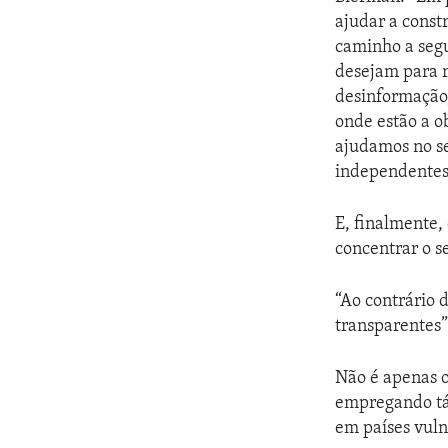
ajudar a const
caminho a segu
desejam para r
desinformação,
onde estão a o
ajudamos no se
independentes
E, finalmente,
concentrar o s
“Ao contrário 
transparentes”
Não é apenas 
empregando tát
em países vuln