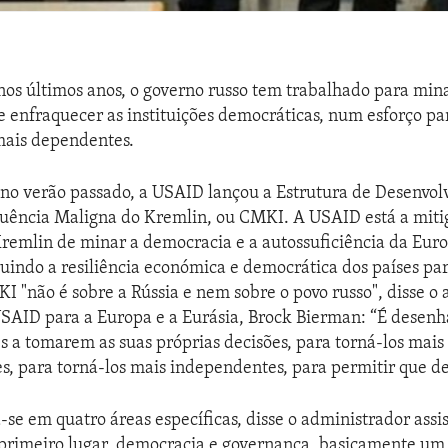
nos últimos anos, o governo russo tem trabalhado para min
 e enfraquecer as instituições democráticas, num esforço pa
mais dependentes.
, no verão passado, a USAID lançou a Estrutura de Desenvo
uência Maligna do Kremlin, ou CMKI. A USAID está a miti
Kremlin de minar a democracia e a autossuficiência da Eur
ruindo a resiliência económica e democrática dos países par
I "não é sobre a Rússia e nem sobre o povo russo", disse o
USAID para a Europa e a Eurásia, Brock Bierman: “É desen
es a tomarem as suas próprias decisões, para torná-los mais
es, para torná-los mais independentes, para permitir que d
se em quatro áreas específicas, disse o administrador assi
primeiro lugar, democracia e governança, basicamente um 