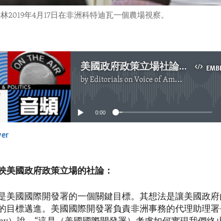
2019年4月17日在非洲科特迪瓦一個農場視察。
美國政府政策立場社論：實現依靠自己是美國國際開發署的關鍵目標
EMB
by
Editorials on Voice of America
No media source currently available
0:00
yer
EMBED
映美國政府政策立場的社論：
是美國國際開發署的一個關鍵目標。其想法是讓美國政府
的目標邁進。美國國際開發署負責非洲事務的代理助理署