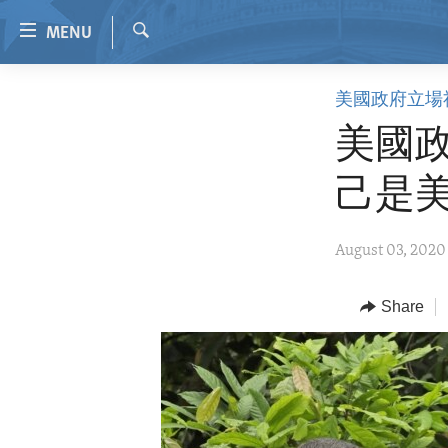
Accessibility
MENU
links
Search
Skip
HOME
美國政府立場
to
VIDEO
main
美國
content
RADIO
Skip
己是
REGIONS
to
main
TOPICS
AFRICA
August 03, 2020
Navigation
ARCHIVE
AMERICAS
HUMAN RIGHTS
Skip
to
ABOUT US
Share
ASIA
SECURITY AND DEFENSE
Search
EUROPE
AID AND DEVELOPMENT
MIDDLE EAST
DEMOCRACY AND GOVERNANCE
ECONOMY AND TRADE