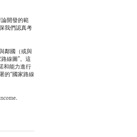
討論開發的範
保我們認真考
與鄰國（或與
路線圖”。這
諾和能力進行
署的“國家路線
 income.