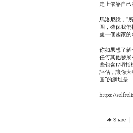
走上依靠自己
馬洛尼說，“
圍，確保我們
慮一個國家的
你如果想了解
任何其他發展
些包含17項
評估，讓你大
圖”的網址是
https://selfrel
Share