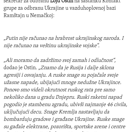
sekretar za odbranu
Lojd Ostin
na sastanku Kontakt
grupe za odbranu Ukrajine u vazduhoplovnoj bazi
Ramštajn u Nemačkoj:
„Putin nije računao na hrabrost ukrajinskog naroda. I
nije računao na veštinu ukrajinske vojske“.
„Ali moramo da zadržimo svoj zamah i odlučnost“,
dodao je Ostin.
„Znamo da je Rusija i dalje sklona
agresiji i osvajanju. A ruske snage su pojačale svoje
užasne napade, ubijajući mnoge nedužne Ukrajince.
Ponovo smo videli okrutnost ruskog rata pre samo
nekoliko dana u gradu Dnjepru. Ruski raketni napad
pogodio je stambenu zgradu, ubivši najmanje 46 civila,
uključujući decu. Snage Kremlja nastavljaju da
bombarduju gradove i građane Ukrajine. Ruske snage
su gađale elektrane, pozorišta, sportske arene i centre