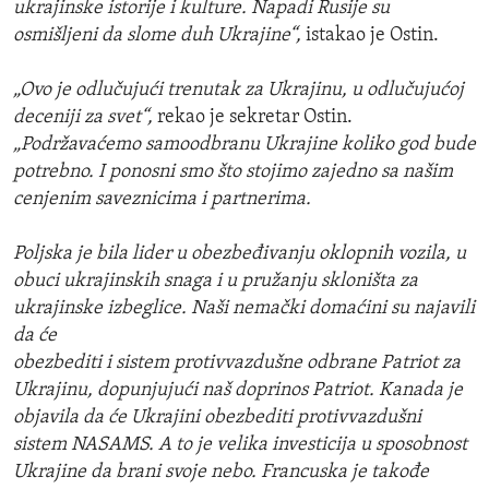
ukrajinske istorije i kulture. Napadi Rusije su
osmišljeni da slome duh Ukrajine“,
istakao je Ostin.
„Ovo je odlučujući trenutak za Ukrajinu, u odlučujućoj
deceniji za svet“,
rekao je sekretar Ostin.
„Podržavaćemo samoodbranu Ukrajine koliko god bude
potrebno. I ponosni smo što stojimo zajedno sa našim
cenjenim saveznicima i partnerima.
Poljska je bila lider u obezbeđivanju oklopnih vozila, u
obuci ukrajinskih snaga i u pružanju skloništa za
ukrajinske izbeglice. Naši nemački domaćini su najavili
da će
obezbediti i sistem protivvazdušne odbrane Patriot za
Ukrajinu, dopunjujući naš doprinos Patriot. Kanada je
objavila da će Ukrajini obezbediti protivvazdušni
sistem NASAMS. A to je velika investicija u sposobnost
Ukrajine da brani svoje nebo. Francuska je takođe