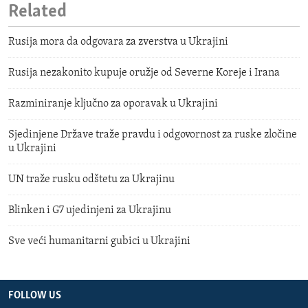
Related
Rusija mora da odgovara za zverstva u Ukrajini
Rusija nezakonito kupuje oružje od Severne Koreje i Irana
Razminiranje ključno za oporavak u Ukrajini
Sjedinjene Države traže pravdu i odgovornost za ruske zločine
u Ukrajini
UN traže rusku odštetu za Ukrajinu
Blinken i G7 ujedinjeni za Ukrajinu
Sve veći humanitarni gubici u Ukrajini
FOLLOW US