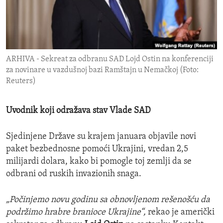
ENVIRONMENT AND HEALTH
IDEALS AND INSTITUTIONS
ARHIVA - Sekreat za odbranu SAD Lojd Ostin na konferenciji
za novinare u vazdušnoj bazi Ramštajn u Nemačkoj (Foto:
Reuters)
Uvodnik koji odražava stav Vlade SAD
Sjedinjene Države su krajem januara objavile novi
paket bezbednosne pomoći Ukrajini, vredan 2,5
milijardi dolara, kako bi pomogle toj zemlji da se
odbrani od ruskih invazionih snaga.
„Počinjemo novu godinu sa obnovljenom rešenošću da
podržimo hrabre branioce Ukrajine“,
rekao je američki