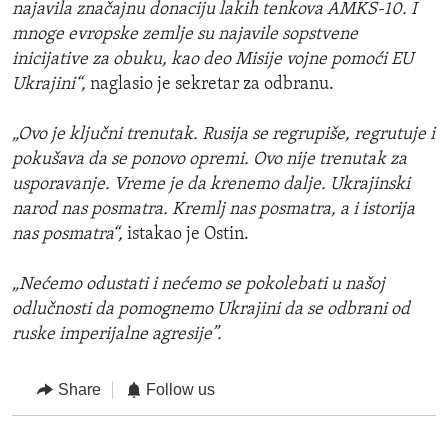
najavila značajnu donaciju lakih tenkova AMKS-10. I
mnoge evropske zemlje su najavile sopstvene
inicijative za obuku, kao deo Misije vojne pomoći EU
Ukrajini“,
naglasio je sekretar za odbranu.
„Ovo je ključni trenutak. Rusija se regrupiše, regrutuje i
pokušava da se ponovo opremi. Ovo nije trenutak za
usporavanje. Vreme je da krenemo dalje. Ukrajinski
narod nas posmatra. Kremlj nas posmatra, a i istorija
nas posmatra“,
istakao je Ostin.
„Nećemo odustati i nećemo se pokolebati u našoj
odlučnosti da pomognemo Ukrajini da se odbrani od
ruske imperijalne agresije”.
Share
Follow us