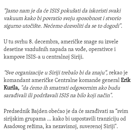
“Jasno nam je da će ISIS pokušati da iskoristi svaki
vakuum kako bi povratio svoju sposobnost i stvorio
sigurno utočište. Nećemo dozvoliti da se to dogodi".
U tu svrhu 8. decembra, američke snage su izvele
desetine vazdušnih napada na vođe, operativce i
kampove ISIS-a u centralnoj Siriji.
“Sve organizacije u Siriji trebalo bi da znaju“,
rekao je
komandant američke Centralne komande general
Erik
Kurila,
"da ćemo ih smatrati odgovornim ako budu
sarađivali ili podržavali ISIS na bilo koji način".
Predsednik Bajden obećao je da će sarađivati sa “svim
sirijskim grupama … kako bi uspostavili tranziciju od
Asadovog režima, ka nezavisnoj, suverenoj Siriji".