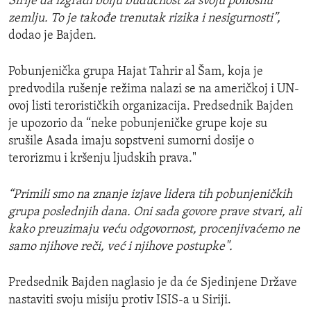
Sirije da izgradi bolju budućnost za svoju ponosnu
zemlju. To je takođe trenutak rizika i nesigurnosti”,
dodao je Bajden.
Pobunjenička grupa Hajat Tahrir al Šam, koja je
predvodila rušenje režima nalazi se na američkoj i UN-
ovoj listi terorističkih organizacija. Predsednik Bajden
je upozorio da “neke pobunjeničke grupe koje su
srušile Asada imaju sopstveni sumorni dosije o
terorizmu i kršenju ljudskih prava."
“Primili smo na znanje izjave lidera tih pobunjeničkih
grupa poslednjih dana. Oni sada govore prave stvari, ali
kako preuzimaju veću odgovornost, procenjivaćemo ne
samo njihove reči, već i njihove postupke".
Predsednik Bajden naglasio je da će Sjedinjene Države
nastaviti svoju misiju protiv ISIS-a u Siriji.