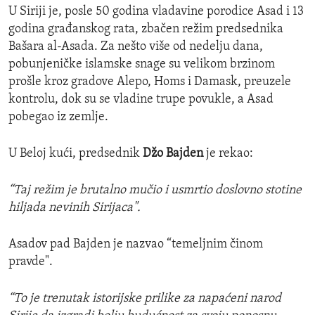
U Siriji je, posle 50 godina vladavine porodice Asad i 13
godina građanskog rata, zbačen režim predsednika
Bašara al-Asada. Za nešto više od nedelju dana,
pobunjeničke islamske snage su velikom brzinom
prošle kroz gradove Alepo, Homs i Damask, preuzele
kontrolu, dok su se vladine trupe povukle, a Asad
pobegao iz zemlje.
U Beloj kući, predsednik
Džo Bajden
je rekao:
“Taj režim je brutalno mučio i usmrtio doslovno stotine
hiljada nevinih Sirijaca".
Asadov pad Bajden je nazvao “temeljnim činom
pravde".
“To je trenutak istorijske prilike za napaćeni narod