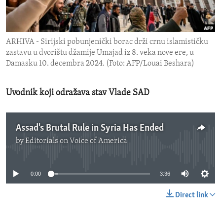
ENVIRONMENT AND HEALTH
IDEALS AND INSTITUTIONS
ARHIVA - Sirijski pobunjenički borac drži crnu islamističku
zastavu u dvorištu džamije Umajad iz 8. veka nove ere, u
Damasku 10. decembra 2024. (Foto: AFP/Louai Beshara)
Uvodnik koji odražava stav Vlade SAD
Assad's Brutal Rule in Syria Has Ended
by
Editorials on Voice of America
No media source currently available
0:00
3:36
Direct link