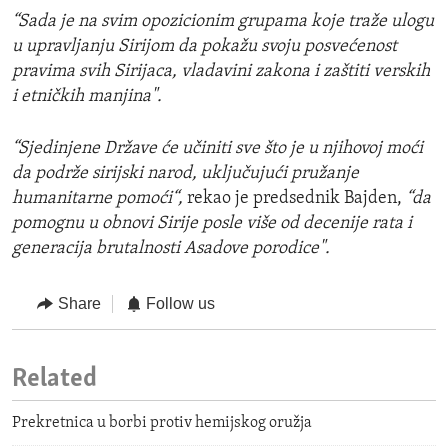
“Sada je na svim opozicionim grupama koje traže ulogu
u upravljanju Sirijom da pokažu svoju posvećenost
pravima svih Sirijaca, vladavini zakona i zaštiti verskih
i etničkih manjina".
“Sjedinjene Države će učiniti sve što je u njihovoj moći
da podrže sirijski narod, uključujući pružanje
humanitarne pomoći“,
rekao je predsednik Bajden,
“da
pomognu u obnovi Sirije posle više od decenije rata i
generacija brutalnosti Asadove porodice".
Share
Follow us
Related
Prekretnica u borbi protiv hemijskog oružja