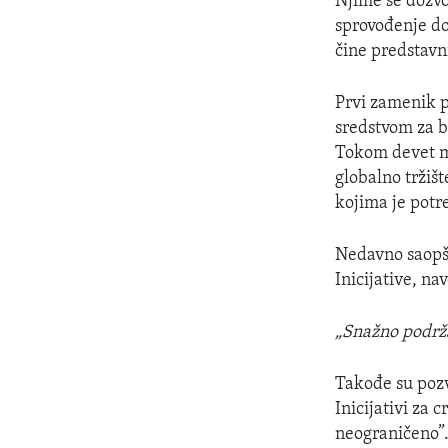
Njime se dozvol
sprovođenje do
čine predstavni
Prvi zamenik 
sredstvom za b
Tokom devet me
globalno tržišt
kojima je potr
Nedavno saopšt
Inicijative, na
„Snažno podrža
Takođe su pozv
Inicijativi za
neograničeno”