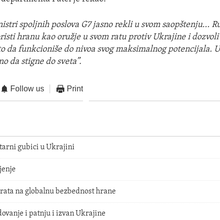
istri spoljnih poslova G7 jasno rekli u svom saopštenju... R
isti hranu kao oružje u svom ratu protiv Ukrajine i dozvoli I
o da funkcioniše do nivoa svog maksimalnog potencijala. U
o da stigne do sveta”.
Follow us
Print
arni gubici u Ukrajini
jenje
 rata na globalnu bezbednost hrane
dovanje i patnju i izvan Ukrajine