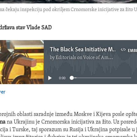
 čekaju inspekciju pod okriljem Crnomorske inicijative za žito U
država stav Vlade SAD
The Black Sea Initiative Must Be Extended
EMB
by
Editorials on Voice of America
No media source currently available
0:00
yer
EMBED
rojnih oblasti saradnje između Moskve i Kijeva posle opšte
ina
na Ukrajinu je Crnomorska inicijativa za žito. Uz posre
ija i Turske, taj sporazum su Rusija i Ukrajina potpisale u 