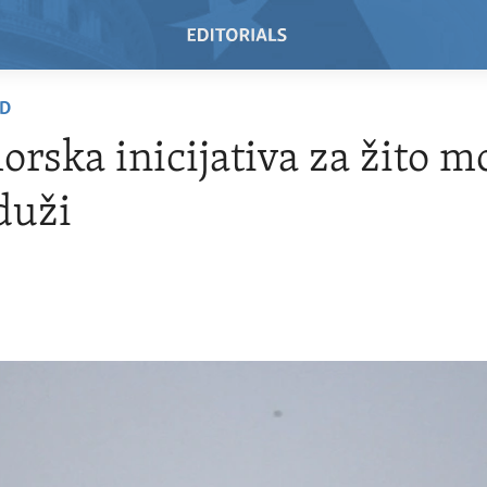
AD
rska inicijativa za žito m
duži