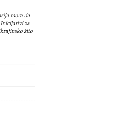
usija mora da
nicijativi za
krajinsko žito