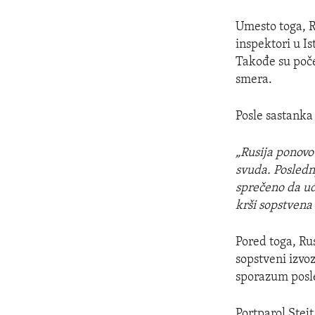
Umesto toga, R
inspektori u I
Takođe su poče
smera.
Posle sastanka
„Rusija ponovo 
svuda. Posledn
sprečeno da uđ
krši sopstvena 
Pored toga, Rus
sopstveni izvoz
sporazum posle
Portparol Stej