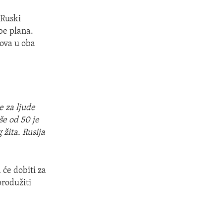
 Ruski
be plana.
dova u oba
e za ljude
še od 50 je
žita. Rusija
će dobiti za
produžiti