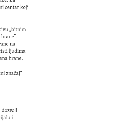
luke. Za
i centar koji
tivu „bitnim
 hrane”.
rane na
risti ljudima
cena hrane.
čni značaj“
 dozvoli
jalu i