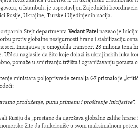
java izvoz žitarica i đubriva iz tri ukrajinske crnomorske 
govora, u Istanbulu je uspostavljen Zajednički koordinacion
ci Rusije, Ukrajine, Turske i Ujedinjenih nacija.
portparola Stejt departmenta
Vedant Patel
nazvao je Inicija
orbu protiv globalne nesigurnosti hrane i stabilizaciju cena
seci, Inicijativa je omogućila transport 28 miliona tona h
e. UN su naglasile da žito koje dolazi iz ukrajinskih luka ko
ebno, pomaže u smirivanju tržišta i ograničavanju porasta 
enje ministara poljoprivrede zemalja G7 priznalo je „kriti
vodeći:
vamo produženje, punu primenu i proširenje Inicijative“.
ali Rusiju da „prestane da ugrožava globalne zalihe hrane i
 crnomorsko žito da funkcioniše u svom maksimalnom potenci
.