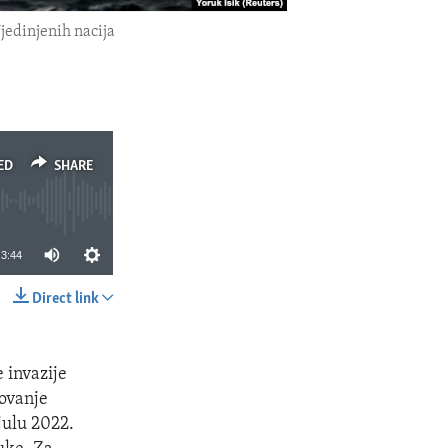
jedinjenih nacija
ED
SHARE
3:44
Direct link
SHARE
 invazije
dovanje
julu 2022.