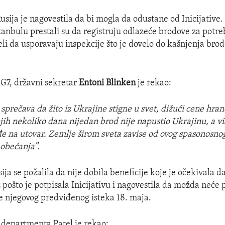
usija je nagovestila da bi mogla da odustane od Inicijative.
stanbulu prestali su da registruju odlazeće brodove za potre
li da usporavaju inspekcije što je dovelo do kašnjenja bro
 G7, državni sekretar
Entoni Blinken
je rekao:
sprečava da žito iz Ukrajine stigne u svet, dižući cene hran
jih nekoliko dana nijedan brod nije napustio Ukrajinu, a vi
e na utovar. Zemlje širom sveta zavise od ovog spasonosnog 
obećanja”.
ija se požalila da nije dobila beneficije koje je očekivala da 
 pošto je potpisala Inicijativu i nagovestila da možda neće 
 njegovog predviđenog isteka 18. maja.
t departmenta Patel je rekao: