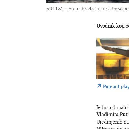
ARHIVA - Teretni brodovi u turskim vodama
Uvodnik koji o
Pop-out pla
Jedna od malob
Vladimira Put
Ujedinjenih nac