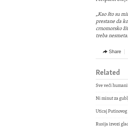
„Kao što su min
prestane da kor
crnomorsko žit
treba nesmetan
Share
Related
Sve veći humanit
Ni minut za gubl
Uticaj Putinovog
Rusija izvozi gla