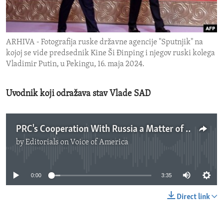
ENVIRONMENT AND HEALTH
IDEALS AND INSTITUTIONS
ARHIVA - Fotografija ruske državne agencije "Sputnjik" na
kojoj se vide predsednik Kine Ši Đinping i njegov ruski kolega
Vladimir Putin, u Pekingu, 16. maja 2024.
Uvodnik koji odražava stav Vlade SAD
PRC's Cooperation With Russia a Matter of Profound Concern
by
Editorials on Voice of America
No media source currently available
0:00
3:35
Direct link