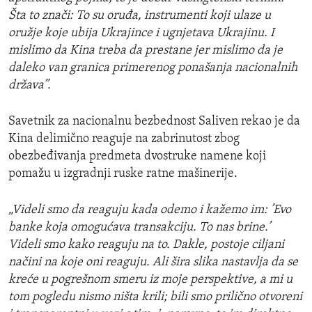
Šta to znači: To su oruđa, instrumenti koji ulaze u
oružje koje ubija Ukrajince i ugnjetava Ukrajinu. I
mislimo da Kina treba da prestane jer mislimo da je
daleko van granica primerenog ponašanja nacionalnih
država”.
Savetnik za nacionalnu bezbednost Saliven rekao je da
Kina delimično reaguje na zabrinutost zbog
obezbeđivanja predmeta dvostruke namene koji
pomažu u izgradnji ruske ratne mašinerije.
„Videli smo da reaguju kada odemo i kažemo im: ’Evo
banke koja omogućava transakciju. To nas brine.’
Videli smo kako reaguju na to. Dakle, postoje ciljani
načini na koje oni reaguju. Ali šira slika nastavlja da se
kreće u pogrešnom smeru iz moje perspektive, a mi u
tom pogledu nismo ništa krili; bili smo prilično otvoreni