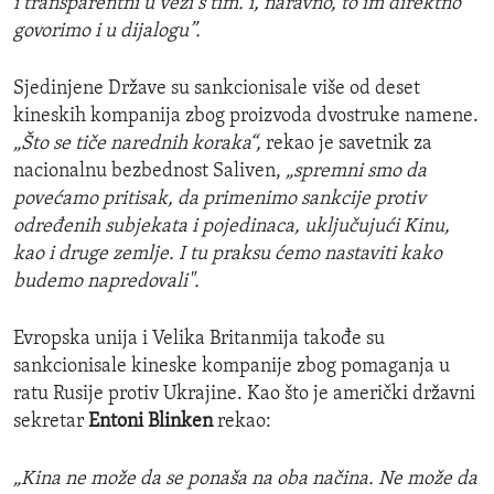
i transparentni u vezi s tim. i, naravno, to im direktno
govorimo i u dijalogu”.
Sjedinjene Države su sankcionisale više od deset
kineskih kompanija zbog proizvoda dvostruke namene.
„Što se tiče narednih koraka“,
rekao je savetnik za
nacionalnu bezbednost Saliven,
„spremni smo da
povećamo pritisak, da primenimo sankcije protiv
određenih subjekata i pojedinaca, uključujući Kinu,
kao i druge zemlje. I tu praksu ćemo nastaviti kako
budemo napredovali".
Evropska unija i Velika Britanmija takođe su
sankcionisale kineske kompanije zbog pomaganja u
ratu Rusije protiv Ukrajine. Kao što je američki državni
sekretar
Entoni Blinken
rekao:
„Kina ne može da se ponaša na oba načina. Ne može da