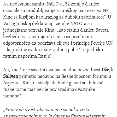
Na nedavnom samitu NATO-a, 32 zemlje članice
označile su produbljivanje strateškog partnerstva NR
Kine sa Rusijom kao „razlog za duboku zabrinutost“. U
Vašingtonskoj deklaraciji, zemlje NATO-a su
jednoglasno pozvale Kinu, „kao stalnu članicu Saveta
bezbednosti Ujedinjenih nacija sa posebnom
odgovornošću da podržava ciljeve i principe Povelje UN
i da prekine svaku materijalnu i političku podršku
ratnim naporima Rusije“.
Ali, kao što je savetnik za nacionalnu bezbednost
Džejk
Saliven
primetio nedavno na Bezbednosnom forumu u
Aspenu, „Kina nastavlja da bude glavni snabdevač
ruske ratne mašinerije proizvodima dvostruke
namene".
„Proizvodi dvostruke namene su neka vrsta
apstraktnog pojma; to je dobar vašingtonski termin.