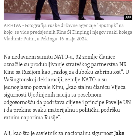
ENVIRONMENT AND HEALTH
IDEALS AND INSTITUTIONS
ARHIVA - Fotografija ruske državne agencije "Sputnjik" na
kojoj se vide predsjednik Kine Ši Đinping i njegov ruski kolega
Vladimir Putin, u Pekingu, 16. maja 2024.
Na nedavnom samitu NATO-a, 32 zemlje članice
označile su produbljivanje strateškog partnerstva NR
Kine sa Rusijom kao „razlog za duboku zabrinutost“. U
Vašingtonskoj deklaraciji, zemlje NATO-a su
jednoglasno pozvale Kinu, „kao stalnu članicu Vijeća
sigurnosti Ujedinjenih nacija sa posebnom
odgovornošću da podržava ciljeve i principe Povelje UN
i da prekine svaku materijalnu i političku podršku
ratnim naporima Rusije“.
Ali, kao što je savjetnik za nacionalnu sigurnost
Jake