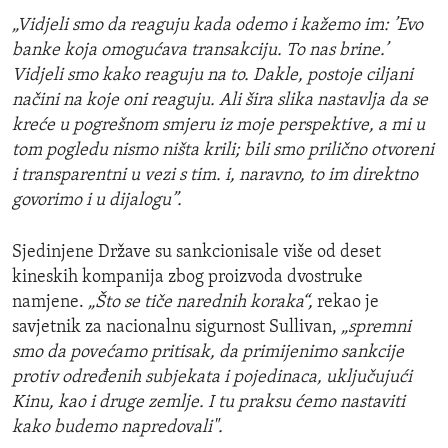
„Vidjeli smo da reaguju kada odemo i kažemo im: ’Evo
banke koja omogućava transakciju. To nas brine.’
Vidjeli smo kako reaguju na to. Dakle, postoje ciljani
načini na koje oni reaguju. Ali šira slika nastavlja da se
kreće u pogrešnom smjeru iz moje perspektive, a mi u
tom pogledu nismo ništa krili; bili smo prilično otvoreni
i transparentni u vezi s tim. i, naravno, to im direktno
govorimo i u dijalogu”.
Sjedinjene Države su sankcionisale više od deset
kineskih kompanija zbog proizvoda dvostruke
namjene.
„Što se tiče narednih koraka“,
rekao je
savjetnik za nacionalnu sigurnost Sullivan,
„spremni
smo da povećamo pritisak, da primijenimo sankcije
protiv određenih subjekata i pojedinaca, uključujući
Kinu, kao i druge zemlje. I tu praksu ćemo nastaviti
kako budemo napredovali".