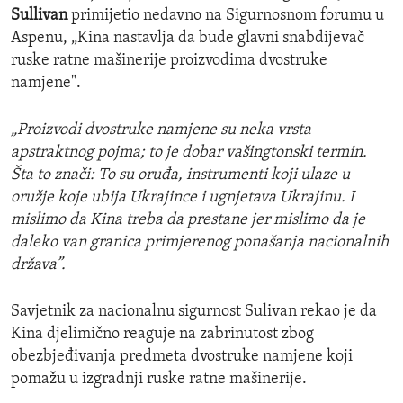
Sullivan
primijetio nedavno na Sigurnosnom forumu u
Aspenu, „Kina nastavlja da bude glavni snabdijevač
ruske ratne mašinerije proizvodima dvostruke
namjene".
„Proizvodi dvostruke namjene su neka vrsta
apstraktnog pojma; to je dobar vašingtonski termin.
Šta to znači: To su oruđa, instrumenti koji ulaze u
oružje koje ubija Ukrajince i ugnjetava Ukrajinu. I
mislimo da Kina treba da prestane jer mislimo da je
daleko van granica primjerenog ponašanja nacionalnih
država”.
Savjetnik za nacionalnu sigurnost Sulivan rekao je da
Kina djelimično reaguje na zabrinutost zbog
obezbjeđivanja predmeta dvostruke namjene koji
pomažu u izgradnji ruske ratne mašinerije.