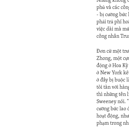
Nhưng không ch
phủ và các côn
- bị cưỡng bức
phải trả phí ho
việc dài mà mức
công nhân Trun
Đơn cử một trư
Zhong, một cựu
động ở Hoa Kỳ 
ở New York kết
ở đây bị buộc 
tồi tàn với hà
thì những tên l
Sweeney nói. "
cưỡng bức lao 
hoạt động, như
phạm trong nhữ