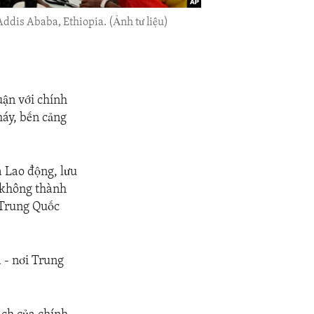
ddis Ababa, Ethiopia. (Ảnh tư liệu)
uận với chính
máy, bến cảng
à Lao động, lưu
 không thành
ừ Trung Quốc
 - nơi Trung