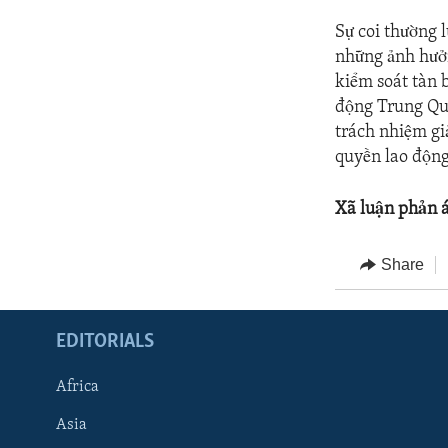
Sự coi thường 
những ảnh hưởn
kiểm soát tàn 
động Trung Quố
trách nhiệm giả
quyền lao động
Xã luận phản 
Share
EDITORIALS
Africa
Asia