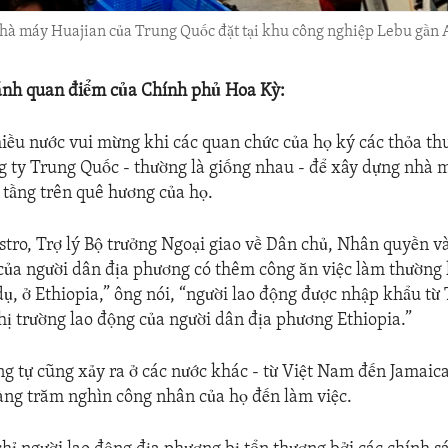
nhà máy Huajian của Trung Quốc đặt tại khu công nghiệp Lebu gần A
ánh quan điểm của Chính phủ Hoa Kỳ:
iều nước vui mừng khi các quan chức của họ ký các thỏa th
g ty Trung Quốc - thường là giống nhau - để xây dựng nhà 
ạ tầng trên quê hương của họ.
tro, Trợ lý Bộ trưởng Ngoại giao về Dân chủ, Nhân quyền v
của người dân địa phương có thêm công ăn việc làm thường
 dụ, ở Ethiopia,” ông nói, “người lao động được nhập khẩu t
hị trường lao động của người dân địa phương Ethiopia.”
ng tự cũng xảy ra ở các nước khác - từ Việt Nam đến Jamaica
ng trăm nghìn công nhân của họ đến làm việc.