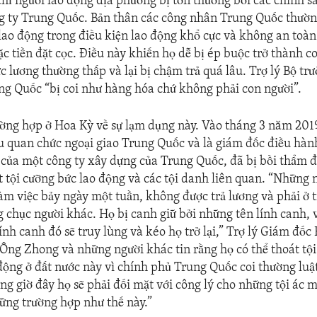
ỉ người lao động địa phương bị tổn thương bởi các chính s
g ty Trung Quốc. Bản thân các công nhân Trung Quốc thườn
 lao động trong điều kiện lao động khổ cực và không an toà
ặc tiền đặt cọc. Điều này khiến họ dễ bị ép buộc trở thành c
 lương thường thấp và lại bị chậm trả quá lâu. Trợ lý Bộ tr
g Quốc “bị coi như hàng hóa chứ không phải con người”.
ờng hợp ở Hoa Kỳ về sự lạm dụng này. Vào tháng 3 năm 201
 quan chức ngoại giao Trung Quốc và là giám đốc điều hàn
của một công ty xây dựng của Trung Quốc, đã bị bồi thẩm 
 tội cưỡng bức lao động và các tội danh liên quan. “Những 
làm việc bảy ngày một tuần, không được trả lương và phải ở 
ng chục người khác. Họ bị canh giữ bởi những tên lính canh, 
ính canh đó sẽ truy lùng và kéo họ trở lại,” Trợ lý Giám đốc
Ông Zhong và những người khác tin rằng họ có thể thoát tộ
động ở đất nước này vì chính phủ Trung Quốc coi thường luậ
ng giờ đây họ sẽ phải đối mặt với công lý cho những tội ác m
ng trường hợp như thế này.”