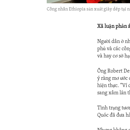
Công nhân Ethiopia sản xuất giày dép tại 
Xã luận phản 
Người dân ở nh
phủ và các côn
và hay cơ sở h
Ông Robert Des
ý rằng mơ ước 
hiện thực. “Ví
sang xâm lấn t
Tình trạng tươ
Quốc đã đưa hà