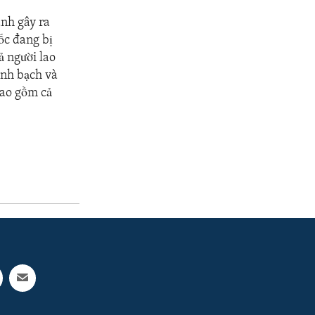
nh gây ra
ốc đang bị
ả người lao
inh bạch và
bao gồm cả