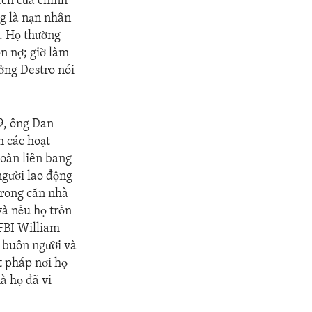
ách của chính
g là nạn nhân
n. Họ thường
on nợ; giờ làm
ưởng Destro nói
9, ông Dan
h các hoạt
đoàn liên bang
người lao động
trong căn nhà
và nếu họ trốn
 FBI William
i buôn người và
t pháp nơi họ
à họ đã vi