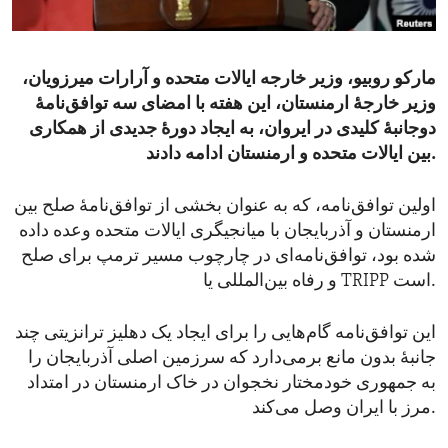
ENVIRONMENT AND HEALTH
IDEALS AND INSTITUTIONS
مارکو روبیو، وزیر خارجه ایالات متحده و آرارات میرزویان،
وزیر خارجۀ ارمنستان، این هفته با امضای سه توافق‌نامۀ
دوجانبۀ کلیدی در ایروان، به ایجاد دورۀ جدیدی از همکاری
بین ایالات متحده و ارمنستان ادامه دادند.
اولین توافق‌‌نامه، که به عنوان بخشی از توافق‌نامۀ صلح بین
ارمنستان و آذربایجان با میانجیگری ایالات متحده وعده داده
شده بود، توافق‌نامه‌ای در چارچوب مسیر ترمپ برای صلح
و رفاه بین‌المللی یا TRIPP است.
این توافق‌نامه گام‌هایی را برای ایجاد یک دهلیز ترانزیتی چند
جانبۀ بدون مانع برمی‌دارد که سرزمین اصلی آذربایجان را
به جمهوری خودمختار نخجوان در خاک ارمنستان در امتداد
مرز با ایران وصل می‌کند.