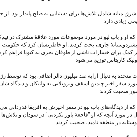
رق میانه شامل تلاش‌ها برای دستیابی به صلح پایدار بود، از جم
که او و پاپ لیو در مورد موضوعات مورد علاقۀ مشترک در نیم‌ک
بشردوستانۀ جاری، بحث کردند. او خاطرنشان کرد که حکومت ای
 کمک برای خسارات ناشی از طوفان بحری به کیوبا فراهم کرد
ات متحده به دنبال ارایه صد میلیون دالر اضافی بود که توسط رژی
مورد سفر اخیر چندین اسقف ونزویلایی به واتیکان و دیدگاه شان
ه از دیدگاه‌های پاپ لیو در سفر اخیرش به افریقا قدردانی می‌ک
در مورد آنچه که او "فاجعۀ باور نکردنی" در سودان و تلاش‌ها 