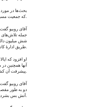
بحث‌ها در مورد ش
که جمعیت مسیحی زیادی دارد.
آقای روبیو گفت 
جمله تلاش‌های 
شش میلیون دالر
طریق ادارۀ کاتولیک کاریتاس توزیع می‌شود.
او افزود که ایال
آنها همچنین در 
پیشرفت آن کشور صحبت کردند.
آقای روبیو گفت ک
دو به طور مفصل 
آتش ‌بس بشردوستانه در منطقه نامید، صحبت کردند.