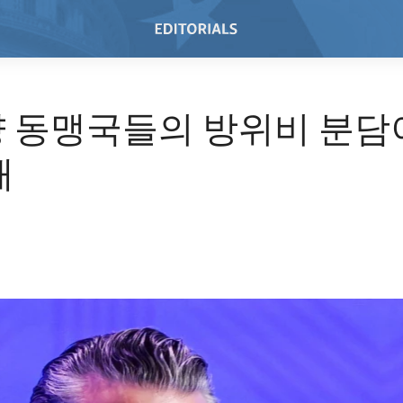
 동맹국들의 방위비 분담
때