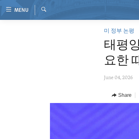
Accessibility
MENU
links
Search
Skip
HOME
미 정부 논평
to
VIDEO
main
태평양
content
RADIO
Skip
요한 
REGIONS
to
main
TOPICS
AFRICA
June 04, 2026
Navigation
ARCHIVE
AMERICAS
HUMAN RIGHTS
Skip
to
ABOUT US
Share
ASIA
SECURITY AND DEFENSE
Search
EUROPE
AID AND DEVELOPMENT
MIDDLE EAST
DEMOCRACY AND GOVERNANCE
ECONOMY AND TRADE