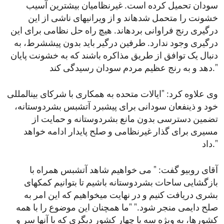
سودان تحمیل کرده است. غیرنظامیان بیشترین آسیب
خشونت را متحمل شدهاند و از ویرانیهای ناشی از این
درگیری رنج فراوانی بردهاند. هیچ راه حل نظامی برای این
درگیری وجود ندارد. طرفین درگیر باید بدون پیششرط، به
دنبال یک توافق از طریق مذاکره باشند که به خشونت پایان
دهد و به رنج عظیم مردم سودان رسیدگی کند."
وی علاوه کرد: "ایالات متحده به همکاری با شرکای بینالمللی
خود و ذینفعان سودانی برای پیشبرد آتشبس بشردوستانه،
تضمین دسترسی بدون مانع بشردوستانه و حمایت از
مسیری برای گذار غیرنظامی و صلح پایدار ادامه خواهد
داد."
آقای روبیو گفت: " می خواهیم شاهد آتشبس همراه با
بازگشایی ساحات بشردوستانه باشیم تا بتوانیم کمکهای
بشری دریافت کنیم و در نهایت میخواهیم که این امر به
صلح دایمی منجر شود." "ما همچنان این موضوع را با همه
کشورها، به ویژه سه یا چهار کشور دیگری که با آنها سر و