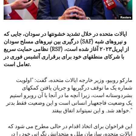
ENVIRONMENT AND HEALTH
IDEALS AND INSTITUTIONS
ایالات متحده در خلال تشدید خشونتها در سودان، جایی که
درگیری بین نیروهای مسلح سودان (SAF) و نیروهای شبه
نظامی حمایت سریع (RSF) از اپریل۲۰۲۳ آغاز شده است،
با شرکای منطقهای خود برای برقراری آتشبس فوری در
تعامل است.
مارکو روبیو، وزیر خارجه ایالات متحده، گفت: "اولویت
شماره یک ما توقف درگیریها و جریان یافتن کمکهای
بشردوستانه است، زیرا آنچه ما در آنجا با آن روبرو استیم
یک وضعیت فاجعهبار انسانی است و این وضعیت فقط بدتر
خواهد شد. و این نمیتواند اتفاق بیفتد."
این فراخوان برای اتخاذ اقدام در حالی مطرح می شود که
ایالات متحده، سازمان ملل و متحدانش نگرانی خود را در