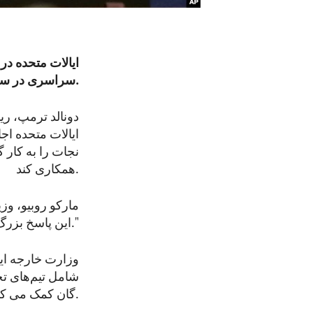
ایالات متحده در
سراسری در سطح حکومت به دو زلزلۀ ویرانگر در ونزویلا است.
دونالد ترمپ، ری
ایالات متحده اج
نجات را به کار 
همکاری کند.
مارکو روبیو، وز
این پاسخ بزرگ، سریع و مؤثر خواهد بود."
وزارت خارجه ایا
شامل تیم‌های ت
گان کمک می کنند.