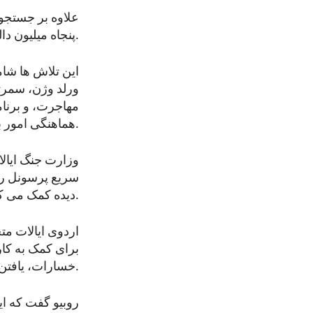
علاوه بر جستجو
پنجاه میلیون دالر کمک به ونزویلا را از طریق شرکای تعاونی خود بسیج می کند.
این تلاش ها شام
ورلد وژن، سمرت
مهاجرت، و برنام
هماهنگی امور بشردوستانه ونزویلا است.
وزارت جنگ ایال
سریع پرسونل رس
دیده کمک می کند.
اردوی ایالات م
برای کمک به کار
خسارات، یافتن مجروحان و ارایه کمک های حیاتی نجات استفاده خواهد کرد.
روبیو گفت که ای