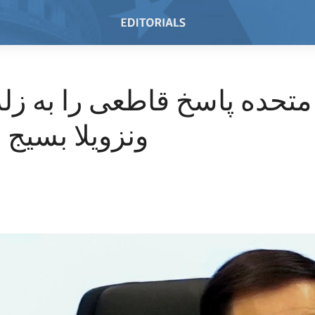
 متحده پاسخ قاطعی را به زلز
ونزویلا بسیج م