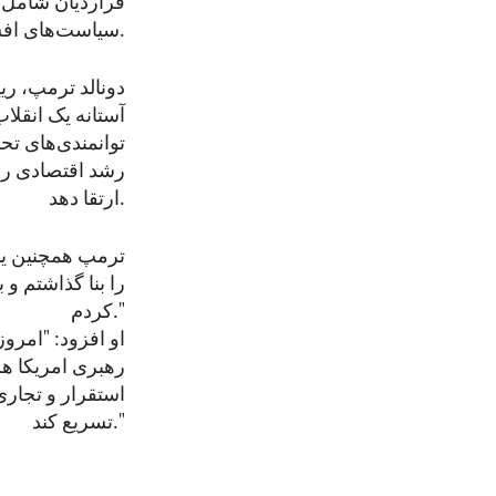
قراردیان شامل 
سیاست‌های افشای آسیب‌پذیری ملزم کنند.
دونالد ترمپ، ری
آستانه یک انقلا
رشد اقتصادی را 
ارتقا دهد.
کردم."
او افزود: "امر
رهبری امریکا هس
استقرار و تجار
تسریع کند."