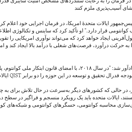
در فرمان را به رعایت ستندردهای مشخص امنیت سایبری فدرا
یس‌جمهور ایالات متحدۀ امریکا، در فرمان اجرایی خود اعلام کرد:
ب کوانتومی قرار دارد." او تأکید کرد که ساینس و تکنالوژی اطلا
به حرکت درآورد، فرصت‌های شغلی با درآمد بالا ایجاد کند و ام
ترمپ همچنین یادآور شد: "در سال ۲۰۱۸، با امضای قانون ابتکار ملی ک
ایالات متحده در QIST را
وز، در حالی که کشورهای دیگر به‌سرعت در حال تلاش برای به 
تند، ایالات متحده باید یک رویکرد منسجم و فراگیر در سطح دول
ی‌سازی محاسبه کوانتومی، حسگرهای کوانتومی و شبکه‌های کوا