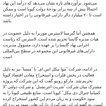
می‌شود. برآوردهای تازه نشان می‌دهد که درآمد این نهاد
احتمالاً بیش از سه برابر بودجۀ دولت کیوبا است و ممکن
است تا ۲۰ میلیارد دالر دارایی غیرقانونی را در اختیار داشته
باشد.
همچنین آنیا گیر‌مینا لاسترس موریرا به دلیل عضویت در
هیات مدیره گایسا تحریم شده است. لاسترس که ریاست
اجرایی نهاد گایسا را بر عهده دارد، مسوول مدیریت
دارایی‌های غیرقانونی این مجموعه در سطح بین‌المللی
است.
در ادامه، شرکت "موا نیکل اس.ای" یا "منسا" نیز به دلیل
فعالیت در بخش فلزات و استخراج معادن اقتصاد کیوبا
تحریم شد. مارکو روبیو گفت که این شرکت که پروژه
مشترک میان شرکت "شریت انترنشنل" و شرکت دولتی "لا
کمپانیا جنرال دی نیکل" کیوبا است، منابع طبیعی کیوبا را به
سود حکومت و به زیان مردم این کشور استخراج کرده
است. به گفته او، این شرکت از دارایی‌هایی سود می‌برد که