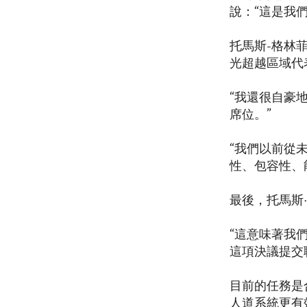
說：“這是我
托馬斯-格林
光超越區域代
“我還很自豪
席位。”
“我們以前從
性、包容性、
最後，托馬斯
“這意味著我
這項決議提交
目前的任務是
人道系統更有