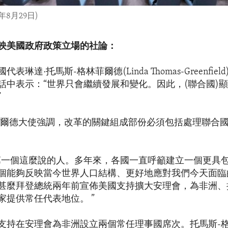
8月29日)
映美國政府政策立場的社論：
表琳達·托馬斯-格林菲爾德(Linda Thomas-Greenfie
話中表示：“世界只會繼續發展和變化。因此，(聯合國)
”
菲爾德大使強調，改革的關鍵組成部份必須包括處理聯合
第一個這麼說的人。多年來，各國一直呼籲建立一個更具
個能夠反映當今世界人口結構、更好地應對我們今天面臨
甚麼拜登總統兩年前宣佈美國支持擴大安理會，為非洲、
家提供常任代表地位。 ”
支持在安理會為非洲設立兩個常任理事國席次。托馬斯-