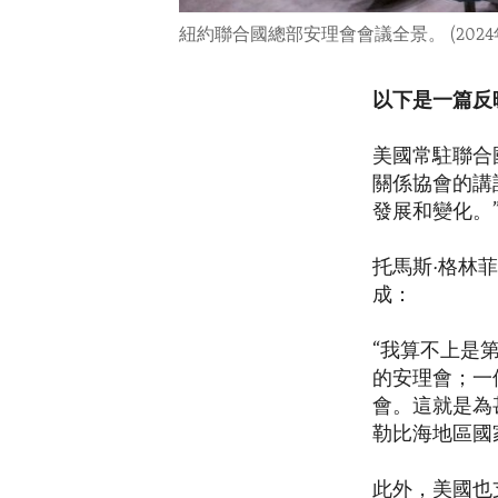
紐約聯合國總部安理會會議全景。 (2024年
以下是一篇反
美國常駐聯合國代
關係協會的講
發展和變化。
托馬斯·格林
成：
“我算不上是
的安理會；一
會。這就是為
勒比海地區國
此外，美國也