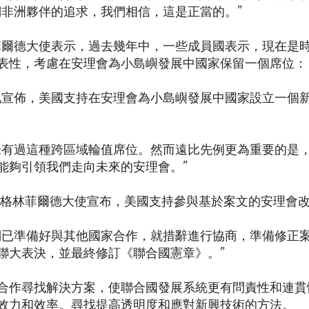
們非洲夥伴的追求，我們相信，這是正當的。”
菲爾德大使表示，過去幾年中，一些成員國表示，現在是
表性，考慮在安理會為小島嶼發展中國家保留一個席位：
地宣佈，美國支持在安理會為小島嶼發展中國家設立一個
未有過這種跨區域輪值席位。然而遠比先例更為重要的是
能夠引領我們走向未來的安理會。”
·格林菲爾德大使宣布，美國支持參與基於案文的安理會
們已準備好與其他國家合作，就措辭進行協商，準備修正
聯大表決，並最終修訂《聯合國憲章》。”
合作尋找解決方案，使聯合國發展系統更有問責性和連貫
效力和效率。尋找提高透明度和應對新興技術的方法。