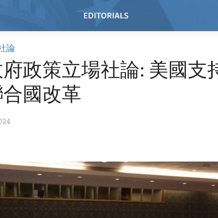
社論
府政策立場社論: 美國支
聯合國改革
024