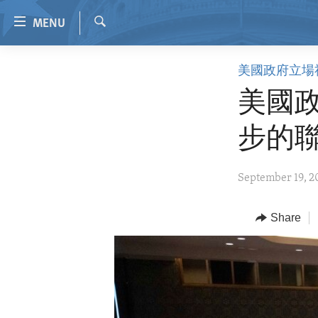
Accessibility
MENU
links
Search
Skip
HOME
美國政府立場
to
VIDEO
main
美國政
content
RADIO
Skip
步的
REGIONS
to
main
TOPICS
AFRICA
September 19, 2
Navigation
ARCHIVE
AMERICAS
HUMAN RIGHTS
Skip
to
ABOUT US
Share
ASIA
SECURITY AND DEFENSE
Search
EUROPE
AID AND DEVELOPMENT
MIDDLE EAST
DEMOCRACY AND GOVERNANCE
ECONOMY AND TRADE