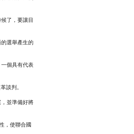
時候了，要讓目
新的選舉產生的
，一個具有代表
改革談判。
案，並準備好將
性，使聯合國