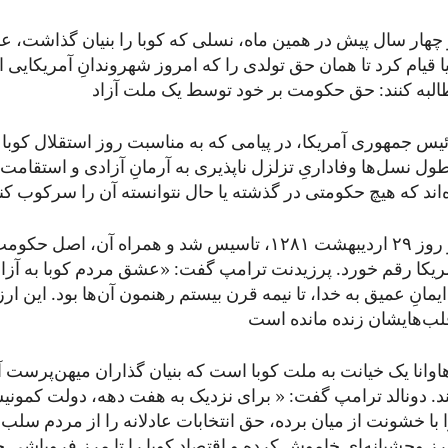
چهار سال پیش در همین ماه، نسلی که کوبا را بنیان گذاشت، ع
ا قیام کرد تا همان حق تولدی را که امروز شهروندانِ آمریکایی ا
ئیس‌ جمهوری آمریکا، در پیامی که به مناسبت روز استقلال کوبا
ول نسل‌ها وفاداریِ تزلزل ‌ناپذیری به آرمانِ آزادی و استقامت
جمهوری کوبا در روز ۲۹ اردیبهشت ۱۲۸۱، تاسیس شد و همراه آن، 
یکا رقم خورد. پرزیدنت ترامپ گفت: «عشق مردم کوبا به آزاد
نِ عمیق به خدا، تا نیمه قرن بیستم رهنمون آن‌ها بود. این ارز
وانا یک خیانت به ملت کوبا است که بنیان گذاران میهن‌پرست 
تند. دونالد ترامپ گفت: « برای نزدیک به هفت دهه، دولت کمونی
 با خشونت‌ از میان برده، حق انتخابات عادلانه را از مردم سلب
طرز وحشیانه‌ای خاموش کرده و اقتصاد کوبا را تا مرز فروپاشی