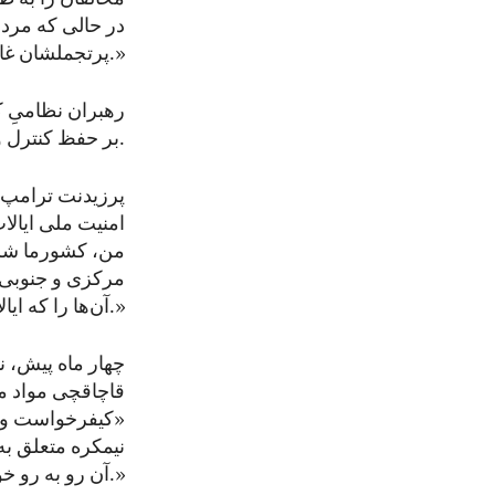
در حالی که مردم
پرتجملشان غارت کرده‌اند.»
رهبران نظامیِ ک
بر حفظ کنترل و صدور کمونیسم و استبداد به خارج معطوف کرده‌اند.
پرزیدنت ترامپ ا
امنیت ملی ایال
من، کشورما شریا
مرکزی و جنوبی ر
آن‌ها را که ایالات متحده را تهدید می‌کند، تامین مالی کرده است.»
چهار ماه پیش، ن
قاچاقچی مواد مخ
«کیفرخواست و بر
نیمکره متعلق به 
آن رو به‌ رو خواهند شد.»