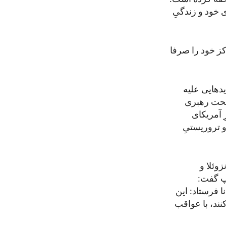
ی خود و زندگیِ
کز خود را صرفا
یدهایی علیه
تحت رهبری
 آمریکای
 تروریستیِ
وئلا و
مپ گفت:
 فرستاد: این
نند، با عواقب