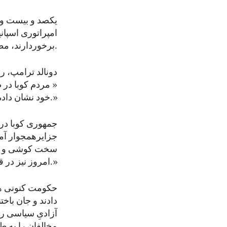
یکصد و بیست و 
امپراتوری اسپانی
برخوردارند، مطالبه کنند: حق حکومت بر خود توسط یک ملت آزاد.
دونالد ترامپ، ر
« مردم کوبا در ط
خود نشان داده‌اند که هیچ حکومتی در گذشته یا حال نتوانسته آن را سرکوب کند.»
جزایرهمجوار آمر
سخت کوشی و ایما
امروز نیز در قلب‌هایشان زنده مانده است.»
حکومت کنونی ها
دادند و جان باخ
آزادیِ سیاسی را
مخالفان را به‌ 