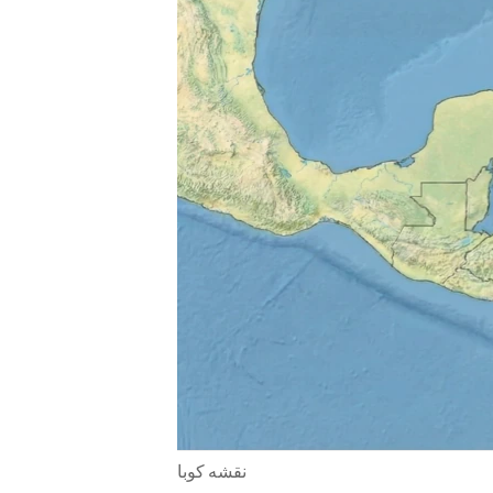
ENVIRONMENT AND HEALTH
IDEALS AND INSTITUTIONS
نقشه کوبا