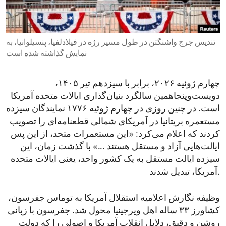
ENVIRONMENT AND HEALTH
IDEALS AND INSTITUTIONS
تندیس جرج واشنگتن در طول مسیر رژه در فیلادلفیا، پنسیلوانیا، به
نمایش گذاشته شده است
چهارم ژوئیه ۲۰۲۶، برابر با سیزدهم تیر ۱۴۰۵،
دویست‌وپنجاهمین سالگرد بنیان‌گذاری ایالات متحده آمریکا
است. در چنین روزی در چهارم ژوئیه ۱۷۷۶ نمایندگان سیزده
مستعمره بریتانیا در آمریکای شمالی قطعنامه‌ای را تصویب
کردند که اعلام می‌کرد: «این مستعمرات متحد، از این پس
ایالت‌هایی آزاد و مستقل هستند ...» با گذشت زمان، این
سیزده ایالت مستقل به یک کشور واحد، یعنی ایالات متحده
آمریکا، تبدیل شدند.
وظیفه نگارش اعلامیه استقلال آمریکا به توماس جفرسون،
کشاورز ۳۳ ‌ساله اهل ویرجینیا محول شد. جفرسون با زبانی
روشن و دقیق، دلایل انقلاب آمریکا و اصولی را که دولت