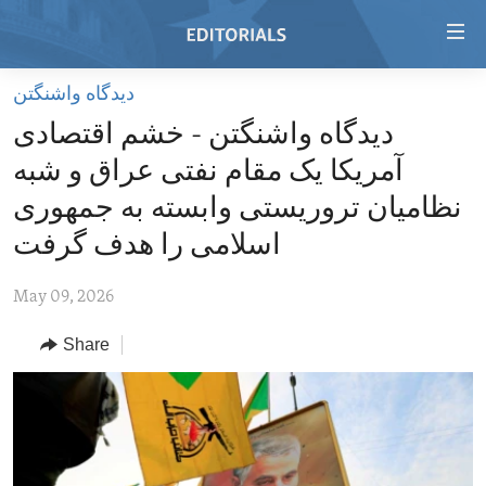
Accessibility
links
Skip
ديدگاه واشنگتن
to
HOME
دیدگاه واشنگتن - خشم اقتصادی
main
VIDEO
content
آمریکا یک مقام نفتی عراق و شبه
RADIO
Skip
‌نظامیان تروریستی وابسته به جمهوری
to
REGIONS
اسلامی را هدف گرفت
main
TOPICS
AFRICA
Navigation
May 09, 2026
Skip
ARCHIVE
AMERICAS
HUMAN RIGHTS
to
Share
ABOUT US
ASIA
SECURITY AND DEFENSE
Search
EUROPE
AID AND DEVELOPMENT
FOLLOW US
MIDDLE EAST
DEMOCRACY AND GOVERNANCE
ECONOMY AND TRADE