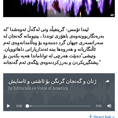
ENVIRONMENT AND HEALTH
IDEALS AND INSTITUTIONS
لیندا تۆمس- گرینفیڵد وتی لەگەڵ ئەوەشدا "لە
بەرەنگاربوونەوەی باهۆزی تونددا ، بینیومانە گەنجان لە
سەرانسەری جیهان گرد دەبنەوە بۆ وەڵامدانەوەی ئەم
ئاڵنگاریانە و هەروەها ببنە ئەندازیارانی داهاتوویان.
وتیشی"دەبێت هەرچی لە تواناماندا هەیە بکەین بۆ
پشتگیریکردن و بەرزکردنەوەی پێگەی ئەم گەنجانە."
ژنان و گەنجان گرنگن بۆ ئاشتی و ئاسایش
by
Editorials on Voice of America
No media source currently available
0:00
3:54
Direct link