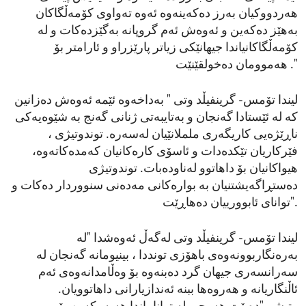
هەردووکیان بەرز دەکەینەوە ئەوە تەواوی کۆمەڵگاکان
بەهێز دەکەین و ئەوەش ئەم گروپانە بەگێزدەکات و لە
کۆمەڵگاکانیاندا جیهانێکی زیاتر پارێزراو و ئارامتر بۆ
هەموومان دەخولقێنێت ."
لیندا تۆمس- گرینفیڵد وتی " بەداخەوە ئێمە ئەوەش دەزانین
کە لە ئێستادا گەنجان و بەتایبەتی ژنانی گەنج بە شێوەیەکی
ناڕێژەیی کاریگەری ململانێیان لەسەرە. توندوتیژی ،
فێرکاریان تێکدەدات و ئاسۆی کارەکانیان کەمدەکاتەوە،
هیواکانیان بۆ داهاتوو لەناودەبات. توندوتیژی
دەستڕاگەیشتنیان بە بوارەکانی مەدەنی سنووردار دەکات و
توانای ئابوورییان دەهاڕێت".
لیندا تۆمس- گرینفیڵد وتی لەگەڵ ئەوەشدا "لە
بەرەنگاربوونەوەی باهۆزی تونددا ، بینیومانە گەنجان لە
سەرانسەری جیهان گرد دەبنەوە بۆ وەڵامدانەوەی ئەم
ئاڵنگاریانە و هەروەها ببنە ئەندازیارانی داهاتوویان.