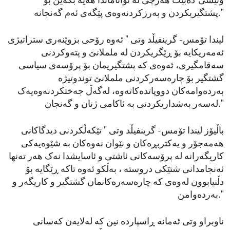
وتیشی"دەبێت هەرچی لە تواناماندا هەیە بکەین بۆ
پشتگیریکردن و بەرزکردنەوەی پێگەی ئەم گەنجانە."
لیندا تۆمس- گرینفیڵد وتی " ئەوە رۆحی بزوێنەری ستراتیژی
ئەمەریکایە بۆ ڕێگریکردن لە ململانێ و پتەوکردنی
سەقامگیری، ئەوەی کە پشتگیریمان بۆ پرۆسەی سیاسی
گشتگیر بۆ چارەسەرکردنی ململانێ توندوتیژە
بەردەوامەکان دووپاتدەکاتەوە، لەگەڵ جەختکردنەوەیەک
لەسەر بەشداریکردنی بە ئاکامی ژنان و گەنجان."
باڵیۆز لیندا تۆمس- گرینفیڵد وتی " تێکەڵکردنی دیدگاکانی
هەمەجۆر و یەکتربڕەکان و نێوان نەوەکان بە شێوەیەکی
کاریگەرانە لە پرۆسەکانی ئاشتی و ئاسایشدا نەک هەر تەنها
ئەنجامدانی شتێکی دروستە ، بەڵکو ئەوە تاکە ڕێگایە بۆ
دڵنیابوون لەوەی کە چارەسەرەکانمان گشتگیر و کاریگەر و
بەردەوامن."
ناوبراو وتی ئەمانە ڕاسپاردە نین کە لەلایەن کەسانی