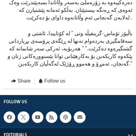
دەرەکییەوە بە زۆرەملێ بەسەر وڵاتاندا بسەپێندرێت وەک
ئەوەی کە ڕەنگە بیستبێتان. بەڵکو ئەمانە پێشنیارن کە
لەلایەن گەنجانی ئەم وڵاتانەوە داوای بۆ دەکرێت .
باڵیۆز تۆماس-گرینفیڵد وتی " لە کۆتاییدا، ئاشتی و
سەقامگیری بەردەوام تەنها لە ڕێگەی پرۆسەی بڕیاردانی
گشتگیرەوە دەکرێت." " هەربۆیە، ئەرکی سەر شانمانە کە
پێکەوە کاربکەین بۆ بەکارهێنانی توانا بێسنوورەکانی ژنان و
گەنجان، ئەمڕۆ و هەموو ڕۆژێک لەگەڵیان کاربکەین."
Share
Follow us
FOLLOW US
EDITORIALS