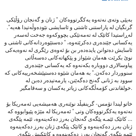
بەپێی وتەی نەتەوە یەکگرتووەکان " ژنان و گەنجان رۆڵێکی
گرنگیان لە پاراستنی ئاشتی و ئاسایشی نێودەوڵەتیدا هەیە".
لەڕاستیدا کاتێک لە تەمەنێکی بچووکەوە جەخت لەسەر
یەکسانی جێندەری دەکرێتەوە، " دەستێوەردانەکانی ئاشتی و
ئاسایش دەتوانن یایدەدەر بن بۆ ئەوەی رێگری لە نەوەیەکی
نوێ بکرێت هەمان شێواز و پێکهاتەکانی دەسەڵاتی
پیاوسالاری دووبارە بکەنەوە کە یەکسانی جێندەری
سنووردار دەکەن." بە هەمان شێوە دەستپێشخەرییەکانی کە
سوود بە ژنانی گەنج دەگەێنن، یارمەتیدەر دەبن لە
خولقاندنی کۆمەڵگەکانی زیاتر یەکسان و سەقامگیر.
خاتو لیندا تۆمس- گرینفیڵد نوێنەری هەمیشەیی ئەمەریکا بۆ
نەتەوە یەکگرتووەکان وتی " ئەمەریکا لە مێژە پێیوابووە کە
... کاتێک ئێمـە پێگەی گەنجان بەرز دەکەینەوە، ئێمە پێگەی
ژنان بەرز دەکەینەوە و کاتێک پێگەی ژنان بەرز دەکەینەوە
ئێمە پێگەی گەنجان بەرز دەکەینەوە و کاتێکیش پێگەی