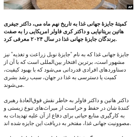
ENVIRONMENT AND HEALTH
IDEALS AND INSTITUTIONS
کمیتهٔ جایزهٔ جهانی غذا به تاریخ نهم ماه می، داکتر جیفری
هاتین بریتانیایی و داکتر کری فاولر امریکایی را به صفت
برندگان جایزهٔ جهانی غذا در سال ۲۰۲۴ معرفی کرد.
جایزهٔ جهانی غذا که به نام "جایزهٔ نوبل زراعت و تغذیه" نیز
مشهور است، برترین افتخار بین‌المللی است که با آن از
دستاوردهای افرادی قدردانی می‌شود که با بهبود کیفیت،
کمیت یا دسترسی به غذا در جهان، سبب رشد بشری
می‌شوند.
داکتر هاتین و داکتر فاولر به خاطر نقش فوق‌العادهٔ رهبری
کنندهٔ شان در حفظ و حراست از میراث‌های تنوع زیستی و
به کارگیری منابع حیاتی برای دفاع از آن علیه تهدیدات به
مصوونیت جهانی غذا، مفتخر به دریافت این جایزه شده اند.