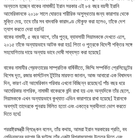
অন্যতম হচ্ছেন বাকের নামাজীI ইরান সরকার এই ৮৪ বছর বয়সী ইরানি
আমেরিকানকে ২০১৮ সালে ঘোরতর শারীরিক অসুস্থতার জন্য কারাগার থেকে
মুক্তি দেয়, তবে তাঁর সব বাদবাকি কারাদণ্ড মৌকুফ করা হলেও, তাঁকে দেশ
ত্যাগ করতে দেয়া হয়নিI
বাকের নামাযী, ৫ বছর আগে, তাঁর পুত্র, ব্যাবসায়ী সিয়ামককে দেখতে এলে,
২০১৫ তাঁকে অন্যায়ভাবে আটক করা হয়I পিতা ও পুত্রকে বিদেশী শক্তির সঙ্গে
সহযোগিতার দায়ে অন্যায় ভাবে দোষী সাব্যস্ত করা হয়েছেI
বাকের নামাযীর গ্রেফতারের সাম্প্রতিক বার্ষিকীতে, জিম্মি সম্পর্কিত প্রেসিডেন্টের
বিশেষ দূত, রজার কার্সটেনস টুইটার মারফত জানান, আজ আবারো এক বিষাদঘন
দিন, কারণ এই আমেরিকান পরিবার এখনো বিচ্ছিন্ন রয়েছেনI পাঁচ বছর ধরে
আমেরিকার নাগরিক, নামাজী বাকেরকে বন্দি রাখা হয় এবং অন্যদিকে তাঁর ছেলে,
সিয়ামককে এখন অন্যায়ভাবে কুখ্যাত এভিন কারাগারে রাখা হয়েছেI ইরানকে
অবশ্যই তাদেরকে পুনরায় মিলিত হতো এবং একত্রে স্বাধীনতা ভোগ করতে
দিতে হবেI
পররাষ্ট্রমন্ত্রী ব্লিঙ্কেন বলেন, তাঁর কথায়, আমরা ইরান সরকারের প্রতি, বব
লেভিনসনের ভাগ্যে কি ঘটেছে তাঁর একটা বিশ্বাসযোগ্য উত্তর দিতে এবং