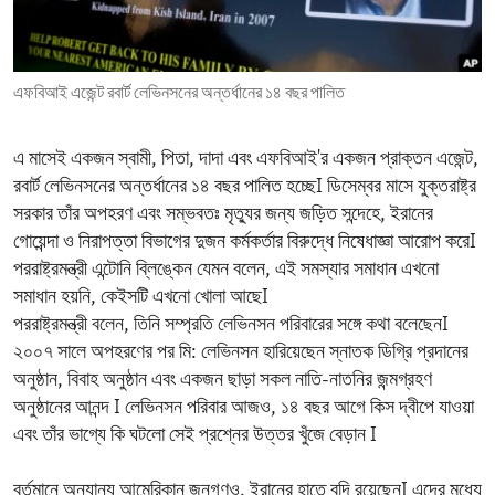
ENVIRONMENT AND HEALTH
IDEALS AND INSTITUTIONS
এফবিআই এজেন্ট রবার্ট লেভিনসনের অন্তর্ধানের ১৪ বছর পালিত
এ মাসেই একজন স্বামী, পিতা, দাদা এবং এফবিআই'র একজন প্রাক্তন এজেন্ট,
রবার্ট লেভিনসনের অন্তর্ধানের ১৪ বছর পালিত হচ্ছেI ডিসেম্বর মাসে যুক্তরাষ্ট্র
সরকার তাঁর অপহরণ এবং সম্ভবতঃ মৃত্যুর জন্য জড়িত সন্দেহে, ইরানের
গোয়েন্দা ও নিরাপত্তা বিভাগের দুজন কর্মকর্তার বিরুদ্ধে নিষেধাজ্ঞা আরোপ করেI
পররাষ্ট্রমন্ত্রী এন্টোনি ব্লিঙ্কেন যেমন বলেন, এই সমস্যার সমাধান এখনো
সমাধান হয়নি, কেইসটি এখনো খোলা আছেI
পররাষ্ট্রমন্ত্রী বলেন, তিনি সম্প্রতি লেভিনসন পরিবারের সঙ্গে কথা বলেছেনI
২০০৭ সালে অপহরণের পর মি: লেভিনসন হারিয়েছেন স্নাতক ডিগ্রি প্রদানের
অনুষ্ঠান, বিবাহ অনুষ্ঠান এবং একজন ছাড়া সকল নাতি-নাতনির জন্মগ্রহণ
অনুষ্ঠানের আনন্দ I লেভিনসন পরিবার আজও, ১৪ বছর আগে কিস দ্বীপে যাওয়া
এবং তাঁর ভাগ্যে কি ঘটলো সেই প্রশ্নের উত্তর খুঁজে বেড়ান I
বর্তমানে অন্যান্য আমেরিকান জনগণও. ইরানের হাতে বন্দি রয়েছেনI এদের মধ্যে