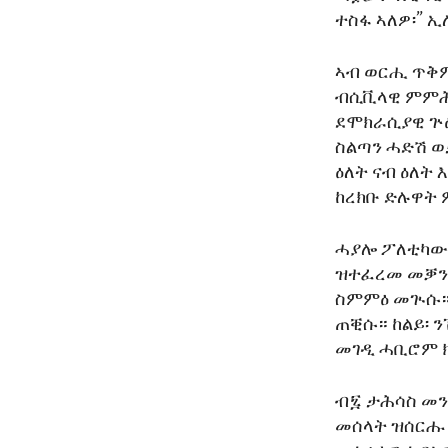
ENVIRONMENT AND HEALTH
ተስፋ ኣለዎ፡” ኢ
IDEALS AND INSTITUTIONS
ኣብ ወርሒ ጥቅም
ብሲቪላዊ ምምሕዳ
ደሞክራሲያዊ ጕዕ
ስልጣን ሓድሽ ወ
ዕለት ናብ ዕለት
ከረክቡ ድሉዋት
ሓያሎ ፖለቲካውያ
ዝተፈረመ መቓን 
ስምምዕ መጒሱ። 
ጠቒሱ። ከልይ፡ 
መገዲ ሓቢሮም 
ብ፯ ታሕሳስ መን
መሰላት ዝሰርሑ 