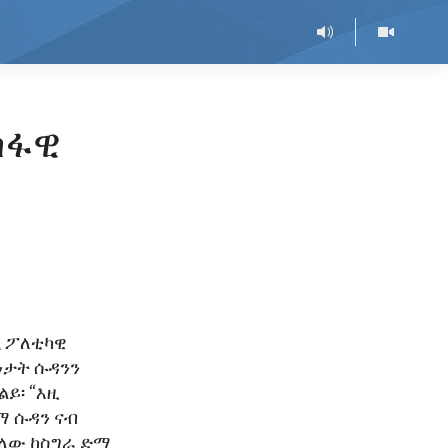
ስፋዊ
ሚ ፖለቲካዊ
ነታት ሱዳንን
ይ፡ “እዚ
ማ ሱዳን ናብ
ውላው ከስግራ ድማ