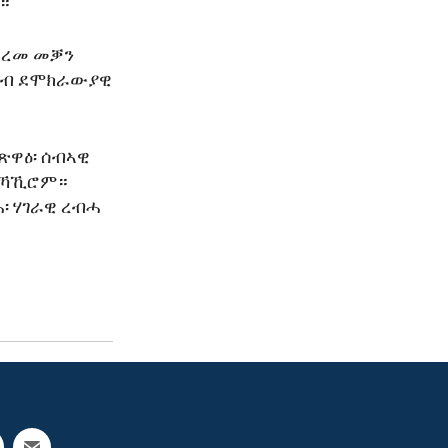
።
ፈረመ መቓን
 ናብ ደሞክራውያዊ
ጽዋዕ፡ ሰብኣዊ
ዘኻኺሮም።
፡ ሃገራዊ ረብሓ