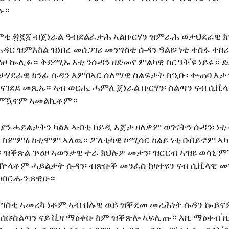
ሉ።
ቲ ፳፪፩ ብጀነራል ዓብደልፈታሕ ኣልቡርሃን ዝምራሕ ወታህደራዊ ክን
ር ዝምእከል ዝነበረ መሰጋገሪ መንግስቲ ሱዳን ዓልዩ፡ ነቲ ተስፋ ተዘሪ
ዞ ኰሊፉ። ቅድሚኡ እቲ ንሱዳን ዘድመየ ምልካዊ ስርዓት’ዩ ነይሩ። 
ታሃደራዊ ክንፊ ሱዳን እምበኣር ሰለማዊ ስልፍታት ስዒቡ፡ ቍጠባ እታ 
 እናገደደ መጺኡ። ኣብ ወርሒ ሓምለ ጀነራል ቡርሃን፡ ስልጣን ናብ ሲ
 ምዃኖም ኣመልኪቶም።
ን ሓይልታትን ካልእ ኣብቲ ከይዲ እጀታ ዘለዎም ወገናትን ሱዳን፡ ነቲ
ስምምዕ ከቲሞም ኣለዉ። ፖለቲካዊ ኮሚሳር ከልይ ነቲ በብይኖም ኣ
ዝቕጽል ጕዕዞ ኣወንታዊ ተራ ክህሉዎ መታን፡ ዝርርብ ኣዝዩ ወሳኒ 
ንዅላቶም ሓይልታት ሱዳን፡ ብጽቡቕ መንፈስ ክዛተዩን ናብ ሲቪላዊ 
ክሰርሑን ጸዊዑ።
ግስቲ ኣመሪካ ነቶም ኣብ ህሉዊ ወይ ዝቐደመ መሪሕነት ሱዳን ኰይኖ
ሰበ፡ስልጣን ናይ ቪዛ ማዕቀቡ ከም ዝቕጽሎ ኣፍሊጡ። እዚ ማዕቀብ’ዚ