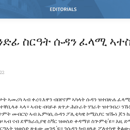
ንድፊ ስርዓት ሱዳን ፈላሚ ኣተ
022
ት ኣመሪካ ኣብ ቀረባ እዋን ብበየኖም ኣካላት ሱዳን ዝተበጽሐ ፈላ
ተቐቢላቶ ኣላ። ኣብቲ ብባይቶ ጸጥታ ሕቡራት ሃገራት ዝተገብረ፡ ንኹ
ጥምት መብርሂ፡ ኣብ ኤምባሲ ሱዳን ፖሊቲካዊ ኮሚስያር ዝዀነ ጆን ከል
ዞ ኣብ ናብ ደሞክራሲያዊ ስጝር ዝወስድ ቀዳማይ ስጕምቲ’ዩ። እዚ ድ
ርግኣት ዝወስድ ጽፉው መገዲ’ዩ። ንሱዳን ካብ ዘላቶ ፖለቲካዊ ቅል