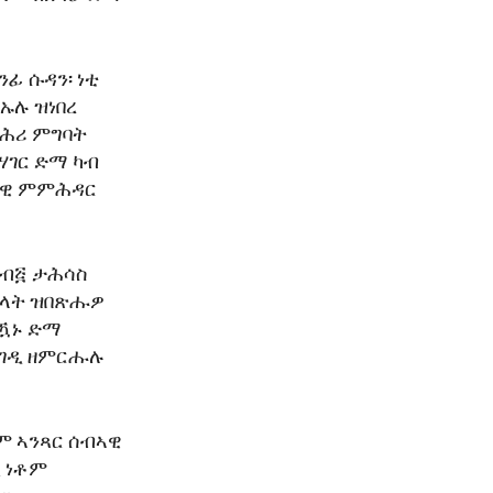
ፊ ሱዳን፡ ነቲ
ኡሉ ዝነበረ
ድሕሪ ምግባት
ሃገር ድማ ካብ
ቪላዊ ምምሕዳር
 ብ፭ ታሕሳስ
ካላት ዝበጽሑዎ
ምዃኑ ድማ
መገዲ ዘምርሑሉ
ም ኣንጻር ሰብኣዊ
 ነቶም