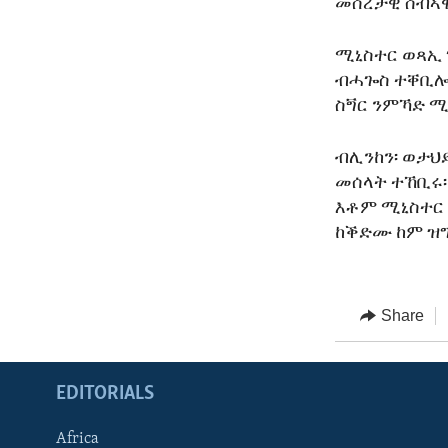
መሰረታዊ ሰብኣዊ
ሚኒስተር ወጻኢ 
ብሓጐስ ተቐቢሎሞ
ስጝር ንምኻድ ሚ
ብሊንከን፡ ወታህ
መሰላት ተኸቢሩ
እቶም ሚኒስተር 
ከቕድሙ ከም ዝ
Share
EDITORIALS
Africa