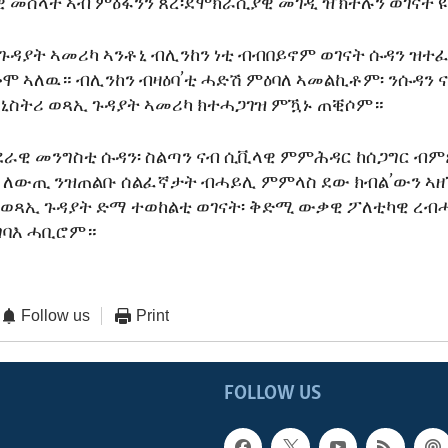
 መሰላት ኣብ ምዕፋንን ጸረ፡ደሞክራሲያዊ መገዲ ዝኽተሉን ወገናት’ዩ
ጉዳያት ኣመሪካ ኣንቶኒ ብሊንከን ነቲ ብብበይኖም ወገናት ሱዳን ዝተ
 ኣለዉ። ብሊንከን ብዛዕባ’ቲ ሓድሽ ምዕባለ ኣመልኪቶም፡ ንሱዳን
ኒስትሪ ወጻኢ ጉዳያት ኣመሪካ ክተሓጋገዝ ምዃኑ ጠቒሶም።
ደራዊ መንግስቲ ሱዳን፡ ስልጣን ናብ ሲቪላዊ ምምሕዳር ከሰጋግር ብም
፡ ለውጢ ንዝጠልቡ ሰልፈኛታት ብሓይሊ ምምላስ ደው ክብል’ውን ኣ
ወጻኢ ጉዳያት ድማ ተወከልቲ ወገናት፡ ቅድሚ ውቃዊ ፖለቲካዊ ረብሓ
ግባእ ሓቢሮም።
Follow us
Print
FOLLOW US