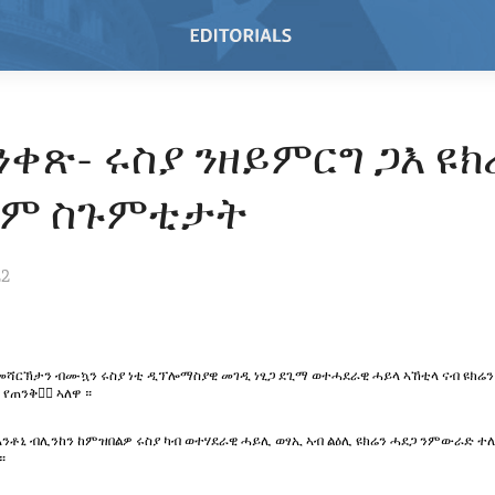
ንቀጽ- ሩስያ ንዘይምርግ ጋእ ዩክ
ም ስጉምቲታት
22
ሻርኽታን ብሙኳን ሩስያ ነቲ ዲፕሎማስያዊ መገዲ ነፂጋ ደጊማ ወተሓደራዊ ሓይላ ኣኸቲላ ናብ ዩክሬን
 የጠንቅቃ፟ ኣለዋ ።
ኣንቶኒ ብሊንከን ከምዝበልዎ ሩስያ ካብ ወተሃደራዊ ሓይሊ ወፃኢ ኣብ ልዕሊ ዩክሬን ሓደጋ ንምውራድ 
።