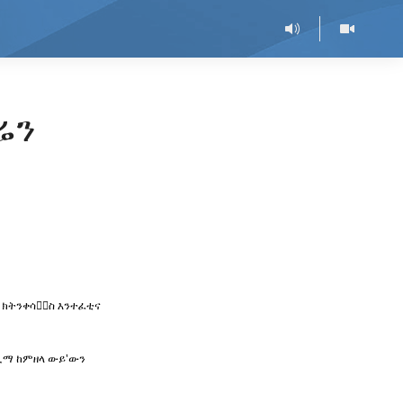
ሬን
 ክትንቀሳቀ፟ስ እንተፈቲና
ተሊማ ከምዘላ ውይ'ውን