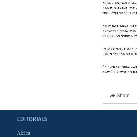
ENVIRONMENT AND HEALTH
እቲ ሓደ ሩስያ ኣብ ውሽ
ካልእ ድማ ቀፃልነት ዘለ
IDEALS AND INSTITUTIONS
ነዞም ምንቅስቃሳት ንምቅ
እቶም ክልተ ኣባላት ቤትም
ንምፍጣር ዝሰርሑ ዘለዉ 
ኣንፃር ዩክሬን ንዝካየዱ
ሚኒስትር ጉዳያት ወፃኢ 
ክወርዳ ንዝኽእል ከቢድ 
“ ንኸምዚኦም ዝበሉ ቅፅ
ስጉምትታት ምውሳዳ ክት
Share
EDITORIALS
Africa