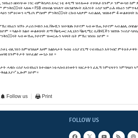
ጢ ንዩክሬን ዘበሳጭው ነገር ብምቅስቃስ ደሓር ነቲ ቀዲማ ዝተለመቶ ተፃባኣይ ስጉምታ ንምውሳድ ከም
ዎም ምንቅስቃ፟ሳት ኣለዉ። FSB ብዝብል ዝፍለጥ ብኣገልግሎት ደሕንነት ሩስያ ዝምራሕ ዩክሬን ንምጥፋእ
ላዕን ንምዕናውን ኣሜሪካ ምስዞም ምንቅስቃ፟ሳት ርክብ ኣለዎም ኣብ ልዕሊ ዝበለቶም 4 ውልቀሰባት ክል
ኽሪ ዩክሬን ዝኾኑ ታራስ ኮዛክን ኦሌ ቮሎሺን ዝተባህሉ ኮይኖም ኣብ ውሽጢ ኮይኖም ኣብ ልዕሊ ሰባስል
እዮም ። ካልኦት ክልተ ውልቀሰባት ድማ ቮልዲመር ኦሊኒክን ቫልዲሚር ሲቭኮቪችን ዝበሃሉ ንሩስያ ሳይበ
 ምንቅስቃ፟ሳት ኣብ ውሽጢ ኮይኖም ዝመርሑን ኣባላት ቤት ምኽሪ ዝነበሩ እዮም ።
ኣንቶኒ ብሊንከን ከምዝገለፅዎ እዞም ክልከላታት ካብቲ ሩስያ ደጊማ ናብ ዩክሬን እትገብሮ ምትእትታዋት
ቁጠባዊ ስጉምትታት ዝተፈልየ ሙኳኑ እዩ ።
ዓታት ሓዊሱ ሩስያ ኣብ ዩክሬን ከተብፀሖ ነቲሓስብ ዕንወትን ፃዕርታትን ፈሊኻ ንምፍላጥን ንምግላፅን 
ቅፅል እያ።” ኢሎም እዮም።
Follow us
Print
FOLLOW US