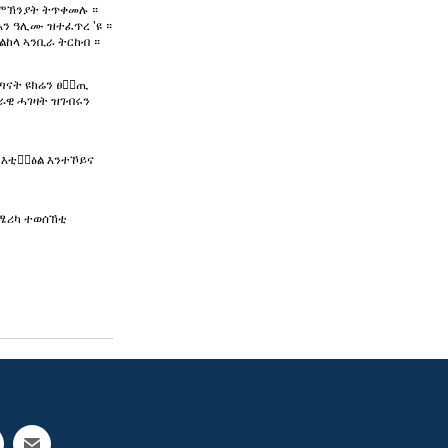
 ምኽንያት ትጥቀመሉ ።
ን ዓሊሙ ዝተፈጥረ 'ዩ ።
ከላ ኣንቢራ ትርከብ ።
ጣናት ዩክሬን ፀቅ፟ጢ
ራዊ ሓገዛት ዝገብሩን
 እቲቅ፟ፅል እንተኾይና
ኣሜሪካ ተወሰኽቲ