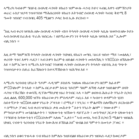
ENVIRONMENT AND HEALTH
ኣሜሪካ ካብቶም ዓበይቲ ሰብኣዊ ሓገዛት ዩክሬን ዝምውሉ ሓንቲ ኮይና ኣብዚ እዋን ብምኽንያት
ወራር ሩስያ ዝያዳ ንዝተሃሰዩ ማሕበረሰባት ዩክሬን እትገብሮ ሰብኣዊ ሓገዛት ካብቲ ቅድሚ 8
IDEALS AND INSTITUTIONS
ዓመት ዝነበሮ ናብ ከባቢ 405 ሚልየን ዶላር ክብ ኢሉ ይርከብ ።
“እዚ ኣብ ቀረባ ዝባፃሕ ዘሎ ሰብኣዊ ሓገዛት ብነፃ ትካላት ሰብኣዊ ሓገዛት ኣቢሉ ዝወሃብ ዘሎ ኮይኑ
ኣብ ሰብኣዊ ስራሕቲ ጥራሕ ዝሰርሑ ፣ ዘይሻራውያን ነፃ ትካላት ኣቢሉ ዝባፃሕ እዩ ” ኢሎም
ብሊንከን ።
እዚ ድማ ዓለምለኸ ትካላት ሰብኣዊ ሓገዛት ንህዝቢ ዩክሬን መግቢ ፣ፅሩይ ዝስተ ማይ ፣መፅለሊ፣
ቀረባት ጥዕና እዋን ሓደጋ ፣ ኣብ እዋን ክረምቲ ዘድልዩ ሓገዛትን መከላኸሊን ንኸቅ፟ርቡ ዘኽእሎም
እዩ ። ከምኡ'ውን ኣሜሪካ እትገብሮ ገንዘባዊ ሓገዛት ሰብኣውያን ትካላት ብሰንኪ እቲ ግጭት
ንዝተበታተኑ ስድራ ከራኽሉቡን ከተኣኻኽቡሉን ዝሕግዝ እዩ ።
ኣሜሪካ ጎረባብቲ ህገራት ዓዶም ሓዲጎም ይስደዱ ንዘለዉ ዩክሬናውያን በሮም ከፊቶም
ምቅ፟ባሎም ትንእድ ። ከምኡ በርታቶም ክፍቲ ገይሮም ዓለም ለኻዊ ሓለዋ ንዘድልዮም ሰባት
ሓገዝ ንኽረኽቡ ተወሳኺ ዲፕሎማስያዊ ፃዕሪ ትገብር ኣላ ። ከም ፀብፃብ ሕቡራት ሃገራት ስጋብ
ሐዚ ልዕሊ 600,000 ዝኾኑ ዩክሬናውያን ምስዳዶም ሓቢሩ እዩ ። ካብተን ቀዳምነት ሂበን
ስደተኛታት ዝቅ፟በላ ዘለዋ ሃገራት ፖላንድ ፣ ሮማኒያ ፣ ሃንጋሪ ። ሞልዶቫን ስሎቫክያን ይርከብኦም
። ሰማንታ ፓወር ኣብ ቀረባ ዝገበረኦ ቃለ መሕተት “ እተን ሃገራት ልቦም ፣ ገዛውቶም ፣
ምግብታቶምን መገልገልታትን ፣ ንህፃውንቲ ዝኸውን ዳይፐራት ፣ መጉዓዝያ ጋርታት ህፃውንቲን
፣ንዓበይቲ ክዳውንቲን የቅ፟ርቡሎም ኣለዉ ” ኢለን። “ ኣብ መፃኢ ካብ 3 ስጋብ 5 ሚልየን ዝበፅሕ
ህዝቢ ናብተን ጎረባብቲ ሃገራት ክውሕዝ ይኸእል እዩ” ዝብል እዩ ግምተን ሰመንታ ፓወር ።
ብሊንከን ዕቁባ ንዝሓቱ ናብ ዩክሬን ክምለሱ ንዘይደልዩ ዩክሬናውያን ዝበኣሰ ሓደጋ ክወርዶም