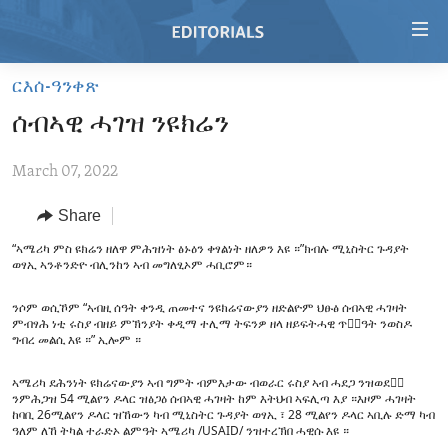
Accessibility
links
Skip
ርእሰ-ዓንቀጽ
to
HOME
ሰብኣዊ ሓገዝ ንዩክሬን
main
VIDEO
content
March 07, 2022
RADIO
Skip
to
REGIONS
Share
main
“ኣሜሪካ ምስ ዩክሬን ዘለዋ ምሕዝነት ፅኑዕን ቀፃልነት ዘለዎን እዩ ።”ክብሉ ሚኒስትር ጉዳያት
TOPICS
AFRICA
Navigation
ወፃኢ ኣንቶንድዮ ብሊንከን ኣብ መግለፂኦም ሓቢሮም።
Skip
ARCHIVE
AMERICAS
HUMAN RIGHTS
to
ንሶም ወሲኾም “ኣብዚ ሰዓት ቀንዲ ጠመተና ንዩክሬናውያን ዘድልዮም ህፁፅ ሰብኣዊ ሓገዛት
ABOUT US
ምብፃሕ ነቲ ሩስያ ብዘይ ምኽንያት ቀዲማ ተሊማ ትፍንዎ ዘላ ዘይፍትሓዊ ጥቅ፟ዓት ንወስዶ
ASIA
SECURITY AND DEFENSE
Search
ግብረ መልሲ እዩ ።” ኢሎም ።
EUROPE
AID AND DEVELOPMENT
FOLLOW US
ኣሜሪካ ደሕንነት ዩክሬናውያን ኣብ ግምት ብምእታው ብወራር ሩስያ ኣብ ሓደጋ ንዝወደቁ፟
MIDDLE EAST
DEMOCRACY AND GOVERNANCE
ንምሕጋዝ 54 ሚልየን ዶላር ዝፅጋዕ ሰብኣዊ ሓገዛት ከም እትህብ ኣፍሊጣ እያ ።እዞም ሓገዛት
ከባቢ 26ሚልየን ዶላር ዝኸውን ካብ ሚኒስትር ጉዳያት ወፃኢ ፣ 28 ሚልየን ዶላር ኣቢሉ ድማ ካብ
ዓለም ለኸ ትካል ተራድኦ ልምዓት ኣሜሪካ /USAID/ ንዝተረኽበ ሓዊሱ እዩ ።
ECONOMY AND TRADE