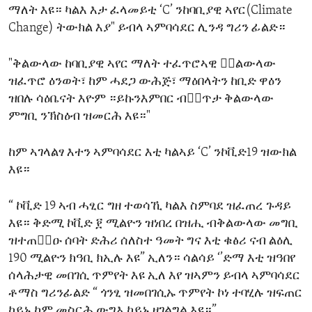
ማለት እዩ። ካልእ እታ ፈላመይቲ ‘C’ ንከባቢያዊ ኣየር(Climate
Change) ትውክል እያ" ይብላ ኣምባሳደር ሊንዳ ግሪን ፊልድ።
"ቅልውላው ከባቢያዊ ኣየር ማለት ተፈጥሮኣዊ ቅ፟ልውላው
ዝፈጥሮ ዕንወት፣ ከም ሓደጋ ውሕጅ፣ ማዕበላትን ከቢድ ዋዕን
ዝበሉ ሳዕቤናት እዮም ።ይኩንእምበር ብቀ፟ጥታ ቅልውላው
ምግቢ ንኽስዕብ ዝመርሕ እዩ።"
ከም ኣገላልፃ እተን ኣምባሳደር እቲ ካልኣይ ‘C’ ንኮቪድ19 ዝውክል
እዩ።
“ ኮቪድ 19 ኣብ ሓፂር ግዘ ተወሳኺ ካልእ ስምባደ ዝፈጠረ ጉዳይ
እዩ። ቅድሚ ኮቪድ ፻ ሚልዮን ዝነበረ በዝሒ ብቅልውላው መግቢ
ዝተጠቅ፟ዑ ሰባት ድሕሪ ሰለስተ ዓመት ግና እቲ ቁፅሪ ናብ ልዕሊ
190 ሚልዮን ክዓቢ ክኢሉ እዩ” ኢለን። ሳልሳይ ‘’ድማ እቲ ዝዓበየ
ሰላሕታዊ መበገሲ ጥምየት እዩ ኢለ እየ ዝኣምን ይብላ ኣምባሳደር
ቶማስ ግሪንፊልድ “ ጎንፂ ዝመበገሲኡ ጥምየት ኮነ ተባሂሉ ዝፍጠር
ኮይኑ ከም መስርሕ ውግእ ኮይኑ ዘገልግል እዩ።”