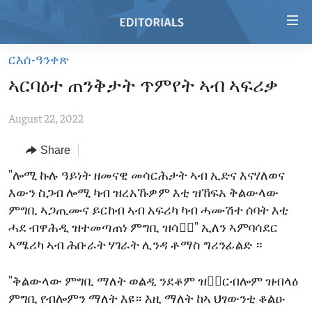
Accessibility
links
Skip
ርእሰ-ዓንቀጽ
to
HOME
ኣርባዕተ ጠንቅታት ጥምየት ኣብ ኣፍሪቃ
main
VIDEO
content
August 22, 2022
RADIO
Skip
to
REGIONS
Share
main
TOPICS
AFRICA
"ሎሚ ኩሉ ዓይነት ዘመናዊ መሳርሕታት ኣብ ኢድና እናሃለወና
Navigation
እውን ስጋብ ሎሚ ካብ ዝረአኹዎም እቲ ዝኸፍአ ቅልውላው
Skip
ARCHIVE
AMERICAS
HUMAN RIGHTS
ምግቢ ኣጋጢሙና ይርከብ ኣብ አፍሪካ ካብ ሓሙሽተ ሰባት እቲ
to
ABOUT US
ASIA
SECURITY AND DEFENSE
ሓደ ብዋሕዲ ዝተመጣጠነ ምግቢ ዝሳቀ፟" ኢለን ኣምባሳደር
Search
ኣሜሪካ ኣብ ሕቡራት ሃገራት ሊንዳ ቶማስ ግሪንፊልድ ።
EUROPE
AID AND DEVELOPMENT
FOLLOW US
MIDDLE EAST
DEMOCRACY AND GOVERNANCE
"ቅልውላው ምግቢ ማለት ወልዲ ንደቆም ዝቅ፟ርብሎም ዝብላዕ
ምግቢ የብሎምን ማለት እዩ። እዚ ማለት ከኣ ህፃውንቲ ቆልዑ
ECONOMY AND TRADE