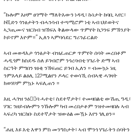
“ኩሎም እዞም ፀገማት ማለትእውን ነዳዲ፣ ኩነታት ከባቢ ኣየር፣
ኮቪድን ጎንፅታትን ብሓንሳብ ተጣሚሮም ነቲ ኣብ ህይወትና
ኣጋጢሙና ዝርከብ ዝኸፍአ ቅልውላው ጥምየት ከጋንፍ ምኽንያት
ኮይኖም እዮም።” ኢለን ኣምባሳደር ግሪንፊርልድ
ኣብ መወዳእታ ጎንፅታት ብዝፈጠርዎ ጥምየት ሰባት መረበቶም
ሓዲጎም ክስደዱ ስለ ይገብሮም ንጎረባብቲ ሃገራት ድማ ኣብ
ስርዓት ምግበን ፃዕቂ ንኽፍጠር ይገብ ኢለን ። ብሙኳኑ ነዚ
ንምእላይ ልዕሊ 127ሚልየን ዶላር ተወሳኺ ሰብኣዊ ሓገዛት
ክወሃቦም ምኳኑ ኣፍሊጠን ።
እዚ ሓገዝ ንዕቁ፟ባ ሓተቲ፣ ስደተኛታት፣ ተመዛበልቲ ውሽጢ ዓዲ፣
ሃገር ንዘይብሎምን ንኹሎም ካብ መረበታቶም ንዝተመዛበሉ ኣብ
ኣፍሪካ ዝርከቡ ስደተኛታት ዝውዕል ሙዃኑ እየን ገሊፀን።
“ሐዚ እዩ እቲ እዋን ምስ መንግስታት፣ ኣብ ሞንጎ ሃገራትን ሰባትን