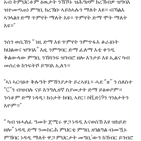
አብ ትምህርቶም ዕዉታት ንኽኾኑ ዝሕግዞም ክረኽብዎ ዝግባእ
ENVIRONMENT AND HEALTH
ዝተመጣጠነ ምግቢ ክረኽቡ ኣይከኣሉን ማለት እዩ። ብኻልእ
IDEALS AND INSTITUTIONS
ኣገላልፃ ድማ ጥምየት ማለት እዩ። ጥምየት ድማ ሞት ማለት
እዩ።"
ንሰን ወሲኸን “ ነዚ ድማ እዩ ጥምየት ንምጥፋእ ቆራፅነት
ክህልወና ዝግባእ” እዚ ንምግባር ድማ ፈለማ እቲ ቀንዲ
ቅልውላው ምግቢ ንኸጓንፍ ዝገብሮ ዘሎ እንታይ እዩ ኢልና ካብ
መሰረቱ ክንፍትሾ ይግባእ ኢለን።
"ኣነ ኣርባዕተ ቅሉዓት ምኽንያታት ይረኣዩኒ። ሓደ “#’’ ን ሰለስተ
“C”ን ብዝብሉ ናይ እንግሊዘኛ ስያመታት ድማ ይፅወዖም።
ንሳቶም ድማ ነዳዲ፣ ኩነታት ከባቢ ኣየር፣ ኮቪድ19ን ጎንፅታትን
እዮም።"
“ ካብ ዝሓለፈ ዓመት ጀሚሩ ዋጋ ነዳዲ እናወሰኸ እዩ ዝከይድ
ዘሎ” ነዳዲ ድማ ንመስርሕ ምህርቲ ምግቢ ዘገልግል ብሙዃኑ
ምኽባር ነዳዲ ማለት ዋጋ ምህርታት መግቢ'ውን ክኸብር ይገብሮ