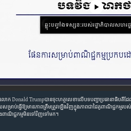
No media source currently avail
ក​លោក Donald Trumpបាន​ចុះ​ហត្ថលេខា​លើ​បទបញ្ជា​ប្រធានាធិបតី​ដែល​បញ្
្រាប់​ធ្វើ​ឱ្យ​មាន​ភាពត្រឹមត្រូវ​ឡើង​វិញ​​ក្នុង​ភាព​ជា​ដៃគូ​ពាណិជ្ជកម្ម​របស
្រៀង​ពាណិជ្ជកម្ម​មិន​ទៅវិញ​ទៅមក។