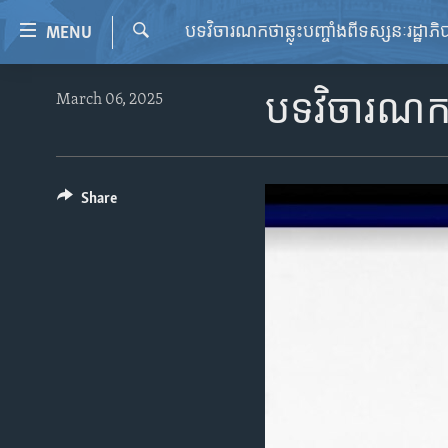
Accessibility
បទវិចារណកថាឆ្លុះបញ្ចាំងពីទស្សនៈរដ្ឋាភ
MENU
links
Search
Skip
HOME
March 06, 2025
បទវិចារណកថា
to
VIDEO
main
content
RADIO
Skip
REGIONS
Share
to
main
TOPICS
AFRICA
Navigation
ARCHIVE
AMERICAS
HUMAN RIGHTS
Skip
to
ABOUT US
ASIA
SECURITY AND DEFENSE
Search
EUROPE
AID AND DEVELOPMENT
MIDDLE EAST
DEMOCRACY AND GOVERNANCE
ECONOMY AND TRADE