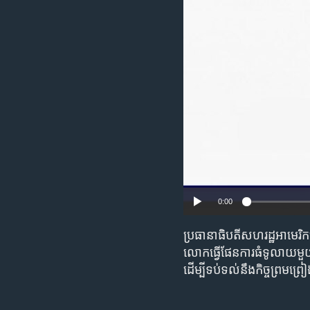
ENVIRONMENT AND HEALTH
IDEALS AND INSTITUTIONS
0:00
ប្រធានាធិបតី​សហរដ្ឋ​អាមេរិ
លោក​ធ្វើ​ផែនការ​ធំទូលាយ​មួយ​សម
ដើម្បី​ទប់ទល់​នឹង​កិច្ចព្រមព