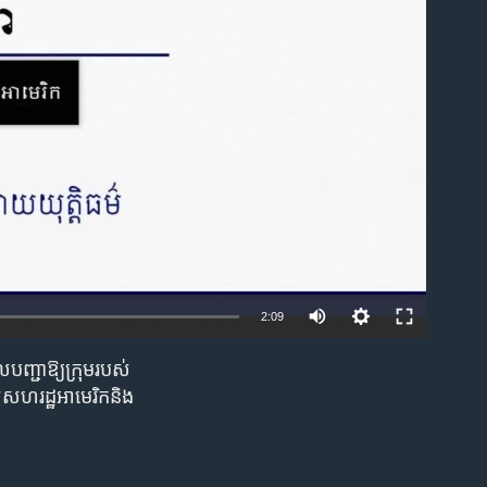
able
Auto
2:09
240p
ជា​ឱ្យ​ក្រុម​របស់​
EMBED
360p
់​សហរដ្ឋ​អាមេរិក​និង​
480p
720p