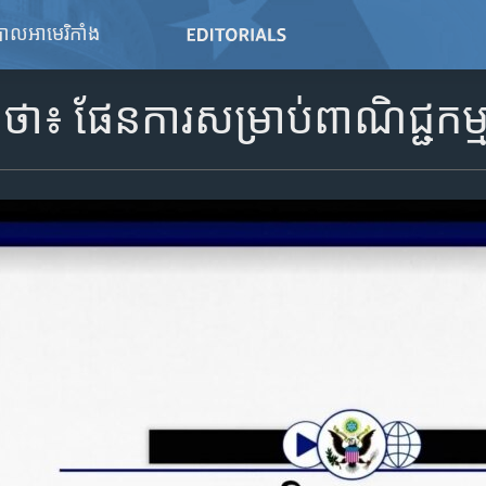
ិបាលអាមេរិកាំង
៖ ផែនការ​សម្រាប់​ពាណិជ្ជកម្ម​