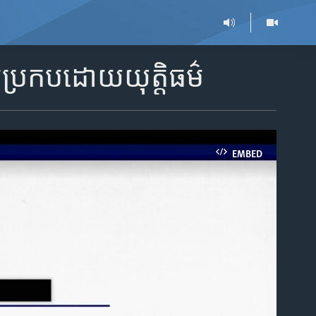
ប្រកប​ដោយ​យុត្តិធម៌
EMBED