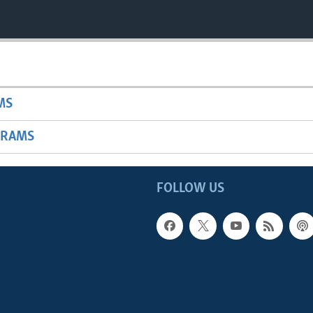
Auto
240p
360p
MS
720p
1080p
GRAMS
FOLLOW US