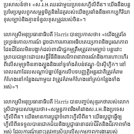
ប្រសាសន៍​ថា៖ «ស.រ.អ.ឈរ​ជា​មួយ​ប្រទេស​ហ្វីលីពីន។ យើង​នឹងបន្ត
ប្រមែ​ប្រមូលពួក​សម្ពន្ធមិត្ត​និង​ដៃគូ​របស់យើង​ប្រឆាំង​នឹង​អាកប្បកិរិយា
ខុស​ច្បាប់និង​គ្មានទំនួល​ខុសត្រូវ​របស់​ចិន»។
លោកស្រីអនុប្រធានាធិបតី ​Harris ​បាន​ប្រកាស​ថា៖ «យើង​ត្រូវ​តែ​
ទ្រទ្រង់គោលការណ៍​ ដូចជាការ​គោរពអធិបតេយ្យភាពនិង​បូរណភាព​
ដែនដី​ដែលមិនបង្អាក់​ដល់​ពាណិជ្ជកម្ម​ត្រឹមត្រូវ​តាមច្បាប់​ បន្ត​ដោះ
ស្រាយ​ជម្លោះ​ដោយ​សន្តិវិធី​និង​សេរីភាព​នាវាចរណ៍​និង​ការហោះ​ហើរ​
ពីលើ​សមុទ្រ​ចិនខាង​ត្បូងនិង​នៅទូទាំងតំបន់ឥណ្ឌូ-ប៉ាស៊ីហ្វិក។ នៅ​
ពេល​ណា​ដែល​សណ្តាប់​ធ្នាប់ផ្អែកលើ​បទបញ្ញត្តិ​អន្តរជាតិត្រូវគំរាម
កំហែង​នៅ​កន្លែង​ណា​មួយ វា​ត្រូវ​គំរាម​កំហែងនៅ​គ្រប់​កន្លែង​ទាំង​
អស់»។
លោកស្រី​អនុប្រធានាធិបតី ​Harris ​បាន​បញ្ចប់សុន្ទរកថា​របស់​លោក
ស្រីជា​មួយ​សារ​មួយថា៖​«សម្ពន្ធភាព​រឹងមាំ​រវាងស.រ.អ.​និងប្រទេស​
ហ្វីលីពីន។ យើង​មានការ​ប្តេជ្ញា​ចំពោះហ្វីលីពីន។ យើង​ប្តេជ្ញា​ធ្វើឲ្យ​
ហ្វីលីពីន​ទទួល​បាន​ជោគជ័យ​និងប្តេជ្ញា​ធានា​ដល់​ជីវិត​និង​ជីវភាព​ទាំង
អស់ ដែល​ការណ៍នោះ​ត្រូវ​អាស្រ័យ​លើ​សកម្មភាព​ការងារ​របស់​