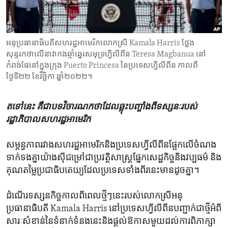
ENVIRONMENT AND HEALTH
IDEALS AND INSTITUTIONS
អនុប្រធានាធិបតី​សហរដ្ឋ​អាមេរិក​លោកស្រី Kamala Harris ថ្លែង​
សុន្ទរកថា​លើ​នាវា​​​​​​កង​ឆ្មាំ​​ឆ្នេរសមុទ្រ​​​​​ហ្វីលីពីន Teresa Magbanua នៅ​
កំពង់ផែនៅក្នុង​​ក្រុង Puerto Princesa នៃ​ប្រទេស​ហ្វីលីពីន កាលពី​
ថ្ងៃទី២២ ខែវិច្ឆិកា ឆ្នាំ២០២២។
តទៅនេះ​ គឺ​ជា​បទ​វិចារណកថា​ដែល​ឆ្លុះ​បញ្ចាំង​ពី​ទស្សនៈ​របស់​
រដ្ឋាភិបាល​សហរដ្ឋ​អាមេរិក
សម្ពន្ធភាពរវាងសហរដ្ឋអាមេរិក​និងប្រទេស​ហ្វីលីពីនផ្អែកលើចំណង​
ទាក់ទង​គ្នាយ៉ាង​ស៊ីជម្រៅ​ជាប្រវត្តិ​សាស្ត្រផ្នែក​សេដ្ឋកិច្ចនិងវប្បធម៌​ ​និង
គុណតម្លៃប្រជាធិបតេយ្យ​ដែល​ប្រទេស​ទាំង​ពីរ​នេះ​មាន​ដូចគ្នា។
ដំណើរ​ទស្សនកិច្ច​កាលពីពេល​ថ្មីៗ​នេះរបស់លោកស្រី​អនុ
ប្រធានាធិបតី Kamala Harris នៅ​ប្រទេសហ្វីលីពីនបញ្ជាក់​ជា​ថ្មី​អំពី​
សារៈសំខាន់​នៃ​ទំនាក់ទំនង​នេះនិង​ផ្តល់​ឱកាស​មួយ​ដល់​ការ​ពិភាក្សា​