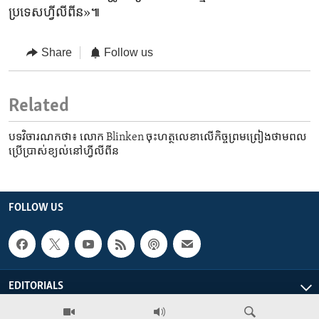
ប្រទេស​ហ្វីលីពីន»៕
Share
Follow us
Related
បទវិចារណកថា៖ លោក Blinken ចុះ​ហត្ថលេខា​លើ​កិច្ចព្រមព្រៀង​ថាមពល​
ប្រើប្រាស់​ខ្យល់​នៅ​ហ្វីលីពីន
FOLLOW US
EDITORIALS