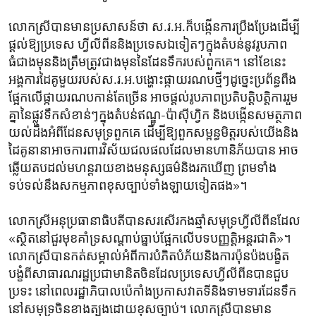
លោកស្រី​បាន​មានប្រសាសន៍​ថា ​ស.រ.អ.ក៏បង្កើន​ការ​ប្រឹង​ប្រែង​ដើម្បី​
ផ្តល់​ឱ្យ​ប្រទេស ហ្វីលីពីន​និងប្រទេស​ឯ​ទៀតៗ​ក្នុង​តំបន់​នូវ​រូបភាព
ធំជាង​មុន​និង​ត្រឹមត្រូវ​ជាងមុន​នៃ​ដែនទឹករបស់​ពួក​គេ។ នៅខែ​នេះ​
អង្គការ​ដៃគូមួយរបស់​ស.រ.អ.បង្ហោះ​ផ្កាយ​រណប​ថ្មីៗដូច្នេះ​ប្រព័ន្ធ​ពឹង​
ផ្អែក​លើ​ផ្កាយ​រណប​កាន់តែ​ច្រើន ​អាចផ្តល់​រូបភាព​ប្រតិបត្តិបត្តិការ​រួម
គ្នា​នៃ​ផ្លូវទឹក​សំខាន់ៗ​ក្នុង​តំបន់ឥណ្ឌូ-ប៉ាស៊ីហ្វិក ​និង​បង្កើនសមត្ថភាព​
យល់ដឹង​អំពី​ដែន​សមុទ្រ​ពួក​គេ​ ដើម្បីឱ្យ​ពួក​សម្ពន្ធមិត្តរបស់​យើង​និង​
ដៃ​គូ​នានាអាចការពារវិស័យ​ជលផល​ដែលមាន​ហានិភ័យ​បាន​ អាច
ឆ្លើយ​តប​ដល់​មហន្តរាយ​ខាងមនុស្សធម៌និងរក​ឃើញ​ ព្រមទាំង​
ទប់ទល់​នឹង​សកម្មភាព​ខុស​ច្បាប់​ទាំងឡាយ​ទៀតផង»។
លោកស្រី​អនុប្រធានាធិបតី​បាន​សរសើរកងឆ្មាំ​សមុទ្រហ្វីលីពីនដែល​
«ស្ថិតនៅ​ជួរមុខ​គាំទ្រ​សណ្តាប់​ធ្នាប់ផ្អែកលើ​បទបញ្ញត្តិ​អន្តរជាតិ»។​
លោកស្រី​បានកត់​សម្គាល់អំពី​ការ​បំភិត​បំភ័យ​និង​ការ​ប៉ុនប៉ង​បង្ខិត
បង្ខំពី​សាធារណរដ្ឋ​ប្រជាមានិត​ចិន​ដែលប្រទេស​ហ្វីលីពីន​បាន​ជួប​
ប្រទះ នៅពេល​រដ្ឋាភិបាល​ប៉េកាំង​ប្រកាស​វាតទី​និង​ទាមទារ​ដែនទឹក​
នៅ​សមុទ្រ​ចិន​ខាង​ត្បូង​ដោយ​ខុស​ច្បាប់។ លោកស្រី​បានមាន​