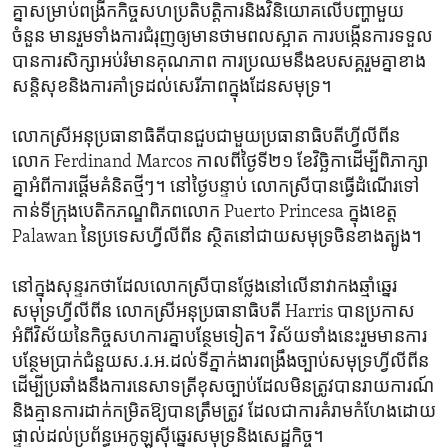
គ្នា​ស​ម្រាប់​ពង្រីក​កិច្ច​សហប្រតិបត្តិការនិង​វិនិយោគលើ​បញ្ហា​មួយ​
ចំនួន មានរួមទាំងការ​ជំរុញ​ឲ្យមាន​ថាមពល​ស្អាត ​ការ​បង្កើនការ​ទទួល​
បាន​ការ​សិក្សា​អប់រំមានគុណភាព​ ការ​ប្រឈម​នឹងឧបសគ្គ​រួម​គ្នា​ខាង​
សន្តិសុខ​និង​ការ​គាំទ្រដល់​សេរីភាព​ក្នុង​ដែន​សមុទ្រ។
លោកស្រីអនុប្រធានាធិតីបាន​ជួប​ជា​មួយប្រធានាធិបតី​ហ្វីលីពីន​
លោក Ferdinand Marcos ​កាលពីថ្ងៃ​ទី២១​ ខែ​វិច្ឆិកា​ដើម្បី​ពិភាក្សា​
គ្នាអំពី​ការ​ផ្តើម​គំនិត​ថ្មីៗ។ នៅ​ថ្ងៃ​បន្ទាប់ លោកស្រីបាន​ធ្វើ​ដំណើរ​ទៅ​
កាន់​ទីក្រុង​បេតិកភណ្ឌ​ពិភព​លោក Puerto Princesa ក្នុង​ខេត្ត
Palawan នៃប្រទេស​ហ្វីលីពីន ស្ថិត​នៅ​ជាយ​សមុទ្រ​ចិន​ខាង​ត្បូង។
នៅក្នុង​សុន្ទរកថា​ដែលលោក​ស្រី​បានថ្លែង​នៅ​លើនាវាកង​ឆ្មាំឆ្នេរ
សមុទ្រ​ហ្វីលីពីន ​លោកស្រី​អនុប្រធានាធិបតី​ Harris ​បាន​ប្រកាស​
អំពី​វិស័យនៃកិច្ច​សហការ​គ្នា​បន្ថែម​ទៀត។ វិស័យ​ទាំង​នេះរួម​មាន​ការ​
បន្ថែមប្រាក់​ជំនួយស.រ.អ.ដល់​ទីភ្នាក់ងារ​ពង្រឹង​ច្បាប់​សមុទ្រ​ហ្វីលីពីន​
ដើម្បី​ប្រឆាំង​នឹង​ការនេសាទត្រី​ខុសច្បាប់ដែលមិនត្រូវ​បាន​រាយការណ៍
​និងគ្មានការ​ដាក់​កម្រិត​ឱ្យ​បាន​ត្រឹមត្រូវ​ ដែល​ជា​ការគំរាម​កំហែងដោយ​
ផ្ទាល់​ដល់​ប្រព័ន្ធអេកូឡូស៊ីឆ្នេរ​សមុទ្រ​និង​សេដ្ឋកិច្ច។​