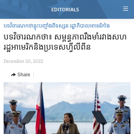
Accessibility
links
Skip
បទវិចារណកថាឆ្លុះបញ្ចាំងពីទស្សនៈរដ្ឋាភិបាលអាមេរិកាំង
to
HOME
បទវិចារណកថា៖ សម្ពន្ធភាព​រឹងមាំ​រវាង​សហ
main
VIDEO
content
រដ្ឋ​អាមេរិក​និង​ប្រទេស​ហ្វីលីពីន
RADIO
Skip
to
December 20, 2022
REGIONS
main
Share
TOPICS
AFRICA
Navigation
Skip
ARCHIVE
AMERICAS
HUMAN RIGHTS
to
ABOUT US
ASIA
SECURITY AND DEFENSE
Search
EUROPE
AID AND DEVELOPMENT
FOLLOW US
MIDDLE EAST
DEMOCRACY AND GOVERNANCE
ECONOMY AND TRADE