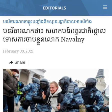
Accessibility
links
Skip
បទវិចារណកថាឆ្លុះបញ្ចាំងពីទស្សនៈរដ្ឋាភិបាលអាមេរិកាំង
to
HOME
បទវិចារណកថា៖ សហគមន៍​អន្តរជាតិ​ថ្កោល
main
VIDEO
content
ទោស​ការ​ចាប់ខ្លួន​លោក Navalny
RADIO
Skip
to
February 03, 2021
REGIONS
main
Share
TOPICS
AFRICA
Navigation
Skip
ARCHIVE
AMERICAS
HUMAN RIGHTS
to
ABOUT US
ASIA
SECURITY AND DEFENSE
Search
EUROPE
AID AND DEVELOPMENT
FOLLOW US
MIDDLE EAST
DEMOCRACY AND GOVERNANCE
ECONOMY AND TRADE