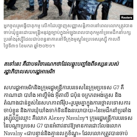
ENVIRONMENT AND HEALTH
IDEALS AND INSTITUTIONS
អ្នកចូលរួម​ធ្វើ​បាតុកម្ម លើកដៃ​បង្ហាញ​សញ្ញា​សន្តិភាព​នៅពេល​លោក​ត្រូវបាន​
ចាប់ឃុំខ្លួន​ដោយ​មន្រ្តី​អនុវត្ត​ច្បាប់​ក្នុង​អំឡុង​ពេល​បាតុកម្ម​គាំទ្រ​មេដឹកនាំ​បក្ស​
ប្រឆាំង​រុស្ស៊ី​ដែល​ជាប់​ពន្ធនាគារ​នៅ​ទីក្រុង​មូស្គូ​នៃ​ប្រទេស​រុស្ស៊ី កាលពី​
ថ្ងៃទី៣១ ខែមករា ឆ្នាំ២០២១។
តទៅនេះ​ គឺ​ជា​បទ​វិចារណកថា​ដែល​ឆ្លុះ​បញ្ចាំង​ពី​ទស្សនៈ​របស់​
រដ្ឋាភិបាល​សហរដ្ឋ​អាមេរិក
សហរដ្ឋ​អាមេរិក​និង​ក្រុម​រដ្ឋមន្ត្រី​ការបរទេស​នៃ​ក្រុម​ប្រទេស G7 គឺ
កាណាដា បារាំង​ អាល្លឺម៉ង់ អ៊ីតាលី​ ជប៉ុន ​ចក្រភព​អង់គ្លេស ​និង
តំណាងជាន់​ខ្ពស់​នៃ​សហភាព​អឺរ៉ុប​«រួប​រួម​គ្នាក្នុង​ការថ្កោលទោស​ការ​
ចាប់​ខ្លួន​ និង​ការ​ឃុំឃាំងទាក់​ទិននឹង​នយោបាយ»​នៃមេដឹកនាំ​ប្រឆាំង​
រុស្ស៊ីល្បី​ឈ្មោះ​ គឺ​លោក Alexey Navalny។​ ក្រុម​រដ្ឋមន្ត្រី​ការបរទេស​
នៃ​បណ្តា​ប្រទេស G7 បាន​អំពាវនាវ​ឱ្យ​មានការ​ដោះលែង​លោក
Navalny «ជា​បន្ទាន់និង​គ្មានលក្ខខ័ណ្ឌ​» ដែល​លោក​ត្រូវ​បានចាប់​