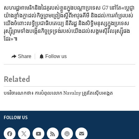
សហរដ្ឋ​អាមេរិក​និង​ដៃ​គូរបស់​ខ្លួនក្នុង​បណ្តា​ប្រទេស G7 នៅតែ​«ប្តេជ្ញា​
យ៉ាង​ខ្លាំង​ក្លាដល់​កិច្ចព្រមព្រៀងស្តី​ពីអាវុធគីមី​ និង​ដល់ការ​គាំទ្រ​របស់​
យើង​ចំពោះ​លទ្ធិ​ប្រជាធិបតេយ្យ នីតិ​រដ្ឋ​ និងសិទ្ធិ​មនុស្សក្នុងប្រទេស​
រុស្ស៊ី​ព្រម​ទាំងបង្កើនកិច្ច​ទ្រទ្រង់​របស់យើង​ដល់សង្គមស៊ីវិល​រុស្ស៊ីផង​
ដែរ»៕
Share
Follow us
Related
បទ​វិចារណកថា៖ ការ​បំពុល​លោក Navalny ត្រូវតែ​ស៊ើបអង្កេត
FOLLOW US