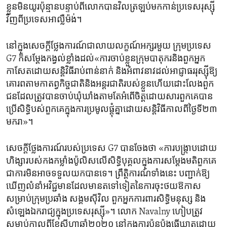
ខ្លួន​មិនយូរប៉ុន្មាន​បន្ទាប់​ពី​លោក​បាន​វិលត្រឡប់​មក​កាន់ប្រទេសរុស្ស៊ី
វិញ​ពីប្រទេសអាល្លឺម៉ង់។
នៅ​ក្នុង​សេចក្តី​ថ្លែងការណ៍​ជា​លាយលក្ខណ៍​អក្សរ​មួយ​ ក្រុមប្រទេស
G7 ក៏​សម្តែងកង្វល់ខ្លាំង​ដល់​«​ការចាប់​ខ្លួនក្រុម​បាតុករ​និងពួក​អ្នក​
កាសែតដោយ​សន្តិវិធីរាប់ពាន់​នាក់ និង​អំពាវនាវដល់​អាជ្ញាធរ​រុស្ស៊ីឱ្យ​
គោរពតាមកាតព្វកិច្ចជាតិ​និង​អន្តរជាតិ​របស់ខ្លួនហើយ​ដោះលែងពួក​
ជន​ដែល​ត្រូវ​បានចាប់​ឃុំឃាំង​តាម​តែ​អំពើចិត្តដោយសារ​ពួកគេ​បាន
ប្រើ​សិទ្ធិបស់ពួក​គេក្នុ​ងការ​ប្រមូល​ផ្តុំ​គ្នា​ដោយ​សន្តិវិធី​កាល​ពី​ថ្ងៃទី​២៣​
មករា»។
សេចក្តី​ថ្លែងការណ៍របស់​ប្រទេស​ G7 បានចែង​ថា «ការបង្ក្រាបដោយ
ហិង្សា​របស់​កងកម្លាំង​ប៉ូលិសលើ​សិទ្ធិ​បុគ្គល​ក្នុង​ការសម្តែងមតិពួក​គេ
ជា​ការ​មិន​អាចទទួលយក​បានទេ។ ព្រឹត្តិការណ៍ទាំង​នេះ បញ្ជាក់​ឱ្យ​
ឃើញលំនាំអវិជ្ជមាន​ដែល​មាន​ត​ទៅ​ទៀតនៃ​ការ​ចុះថយ​ឱកាស​
សម្រាប់ក្រុម​ប្រឆាំង សង្គម​ស៊ីវិល ​ពួកអ្នក​ការពា​រសិទ្ធិមនុស្ស​ និង​
សំឡេង​ឯករាជ្យ​ក្នុង​ប្រទេស​រុស្ស៊ី»។ លោក Navalny ហៀបត្រូវ​
សម្លាប់កាល​ពី​ខែសីហា​ឆ្នាំ២០២០ នៅ​ក្នុង​ការប៉ុនប៉ង​ធ្វើ​ឃាតដោយ​