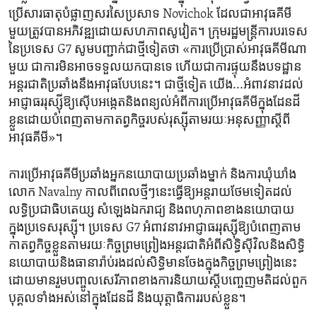
ប្រើ​សារធាតុ​បំផ្លាញ​សរសៃ​ប្រសាទ Novichok ដែល​ជា​អាវុធគីមី
មួយ​ត្រូវបានអភិវឌ្ឍ​ដោយ​សហភាព​សូវៀត។ ក្រុម​រដ្ឋមន្ត្រី​ការបរទេស​
នៃ​ប្រទេស G7 សូមបញ្ជាក់​ជា​ថ្មី​ទៀត​ថា «​ការ​ប្រើប្រាស់អាវុធ​គី​មី​ណា​
មួយ ជា​ការ​មិន​អាចទទួលយក​បាន​ទេ​ ហើយ​ជា​ការផ្ទុយ​នឹង​បទដ្ឋាន​
អន្តរជាតិប្រឆាំង​នឹង​អាវុធបែប​នេះ។ ជា​ថ្មី​ទៀត​ យើង...អំពាវនាវ​ដល់​
អាជ្ញាធរ​រុស្ស៊ីឱ្យ​ស៊ើបអង្កេត​និង​ពន្យល់អំពីការ​ប្រើ​អាវុធគីមី​ក្នុង​ដែន​ដី​
ខ្លួនដោយ​បំពេញ​តាម​កាតព្វកិច្ច​របស់​រុស្ស៊ីតាម​រយៈអនុសញ្ញា​ស្តី​ពី​
អាវុធគីមី»។
ការប្រើអាវុធ​គីមីប្រឆាំង​អ្នក​នយោបាយ​ប្រឆាំង​ម្នាក់ និងការឃុំឃាំង​
លោក​ Navalny កាល​ពី​ពេលថ្មីៗនេះធ្វើឱ្យ​អន្តរាយ​ថែម​ទៀត​ដល់
លទ្ធិ​ប្រជាធិបតេយ្ស សំឡេង​ឯករាជ្យ និងពហុភាព​ខាង​នយោបាយ
ក្នុងប្រទេស​រុស្ស៊ី។ ប្រទេស G7 អំពាវនាវ​អាជ្ញាធរ​រុស្ស៊ីឱ្យ​បំពេញ​តាម
កាតព្វកិច្ចខ្លួន​តាម​រយៈ​កិច្ច​ព្រមព្រៀង​អន្តរជាតិ​អំពី​សិទ្ធិស៊ីវិល​និង​សិទ្ធិ​
នយោបាយនិងធានា​រ៉ាប់​រងដល់សិទ្ធិមាន​ចែង​ក្នុងកិច្ច​ព្រម​ព្រៀង​នេះ
ដោយ​មានរួម​បញ្ចូលសេរីភាព​ខាង​ការនិយាយ​ស្តី​បញ្ចេញ​មតិដល់ពួក
បុគ្គល​ទាំង​អស់​នៅ​ក្នុង​ដែន​ដី និង​យុត្តាធិការរបស់ខ្លួន។