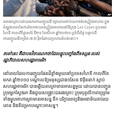
ENVIRONMENT AND HEALTH
IDEALS AND INSTITUTIONS
ជនរងគ្រោះ​ដោយសារ​ការរញ្ជួយដី ព្យាយាម​ចាប់​យក​ថង់​ស្បៀង​អាហារ ក្នុង​
អំឡុងពេល​នៃ​ការចែកចាយ​ស្បៀងអាហារ​នៅ​ទីក្រុង Les Cayes ប្រទេស​
ហៃទី កាលពី​ថ្ងៃសៅរ៍ ទី២១ ខែសីហា ឆ្នាំ២០២១ ប្រាំពីរថ្ងៃ បន្ទាប់ពី​
ការរញ្ជួយដី​កម្រិត ៧.២ រ៉ិចទ័រ​វាយប្រហារ​តំបន់​នោះ។
តទៅនេះ គឺជា​បទ​វិចារណកថា​ដែល​ឆ្លុះ​បញ្ចាំង​ពី​ទស្សនៈ​របស់​
រដ្ឋាភិបាល​សហរដ្ឋ​អាមេរិក
នៅពេល​ដែលការរញ្ជួយផែនដីខ្លាំង​មួយនៅ​ប្រទេស​ហៃទី កាលពី​ខែ​
មករា​ ឆ្នាំ២០១០ បណ្តាល​ឱ្យមនុស្សជាង១សែន ៥ម៉ឺន​នាក់ ស្លាប់
សហរដ្ឋ​អាមេរិក​ បានឆ្លើយ​តបគ្រា​មានអាសន្នមួយ​ ដោយ​បានបញ្ជូន​
ក្រុម​អ្នក​ស្វែង​រក និង​ជួយ​សង្គ្រោះ​ជន​រងគ្រោះ ក្រុមបុគ្គលិក​ពេទ្យ​ព្រម​
ទាំងម្ហូបអាហារគ្រា​មាន​អាសន្ន​ ទឹក បរិក្ខារពេទ្យ​និង​អនាម័យរាប់​រយ​
តោន និងទី​ជម្រកបណ្តោះ​អាសន្ន​។