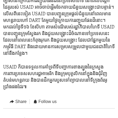
ច្បាស់នៅ​ក្រោយ​ការ​រញ្ជួយ​ផែន​ដី​នៅប្រទេស​ហៃទី ​នៅពេ​ល​បណ្តា​
ដៃគូ​របស់ USAID អាចចាប់ផ្តើម​ចែកចាយជំនួយ​សង្គ្រោះ​ជា​បន្ទាន់​។
លើសពីនេះទៀត USAID បានបញ្ជូនក្រុមផ្តល់​ជំនួយនៅ​ពេលមាន​
មហន្តរាយហៅ DART ​តែមួយ​ថ្ងៃក្រោយ​ការ​រញ្ជួយ​ផែនដី​នោះ។
មកដល់​ថ្ងៃ​ទី១៦ ខែសីហា តាមសំណើ​របស់រដ្ឋាភិបាល​ហៃទី​ USAID
បាន​បញ្ជូន​ក្រុមស្វែង​រក និង​ជួយ​សង្គ្រោះ​ដ៏ចំណាន​ទៅ​ប្រទេស​នេះ​
ដែល​នៅពេលនេះកំពុងរុករក និង​ជួយ​សង្គ្រោះ ដែលជា​ផ្នែក​មួយ​នៃ​
កម្មវិធី DART និង​ដោយ​មានការ​សម្របសម្រួល​ជា​មួយ​ជនជាតិហៃទី
នៅ​នឹង​កន្លែង។
USAID ​ក៏បាន​ទទួលការគាំទ្រ​ពី​ទី​បញ្ជាការ​ខាង​ត្បូងនៃក្រសួង
ការពារ​ប្រទេស​សហរដ្ឋ​អាមេរិក ​និង​ក្រុម​បុគ្គលិកនៅ​ក្នុង​និង​ជុំវិញ
តំបន់​មហន្តរាយ​ និងបានដឹកអ្នករបួស​ទៅ​ព្យាបាល​នៅទីក្រុងព័រអូ
ប្រាំងផង​ដែរ៕
Share
Follow us