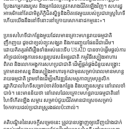
ប្រែង​រក​អ្នក​រងរបួស​ ​និង​អ្នកដែល​ត្រូវ​កសាង​ជីវិត​ឡើងវិញ។ សហរដ្ឋ​
អាមេរិក​នៅ​តែ​ជាមិត្ត​ភ័ក្តិជិត​ស្និទ្ធនិង​ឋិត​ថេរមួយ​របស់​ប្រជារាស្ត្រ​ហៃទី
​ហើយយើងនឹងនៅ​ទី​នោះនៅក្រោយ​សោកនាដកម្ម​នេះ»។
ប្រទេសហៃទីជា​កន្លែងមួយដែលមានគ្រោះ​មហន្តរាយ​ធម្មជាតិ
ញឹកញយ​ ដូច​ជាខ្យល់​ព្យុះ​សង្ឃរា​ និងការរញ្ជួយ​ផែនដី​ជា​ដើម។
ដោយគិតគូរ​អំពី​រឿង​ទាំងអស់​នេះទើប USAID បានចាប់​ផ្តើមផ្តល់​ការ​
គាំទ្រ​ដល់អង្គការ​ទេសន្តរប្រវេសន៍អន្តរជាតិ ​កម្មវិធីស្បៀង​អាហារ​
ពិភព​ និង​លោក​អង្គការ​សហប្រជាជាតិ​ ដើម្បី​ផ្គត់ផ្គង់ជំនួយ​សង្គ្រោះ​
គ្រា​មានអាសន្ន និង​ស្បៀង​អាហារ​ទុកជាមុន​សម្រាប់​ពេល​មាន​មហន្ត
រាយ​ធម្មជាតិ​ ព្រម​ទាំងដើម្បីអភិវឌ្ឍន៍​សមត្ថភាព​ក្រុម​បុគ្គលិក​
រដ្ឋាភិបាល​ហៃទីសម្រាប់​ចាត់​ចែងកន្លែង និង​បញ្ជូន​សម្ភារៈនៅ​ពេល​ចាំ​
បាច់។ នេះ​មាន​ន័យថា ​នៅ​ពេលដែលគ្រោះ​មហន្តរាយ​ធម្មជាតិនៅ​
ហៃទី​កើតឡើង សម្ភារៈ​សម្រាប់​ជួយ​ជីវិតមាន​ជា​ស្រេចសម្រាប់​
ចែកចាយដល់​ប្រជារាស្ត្រ​រង​ផល​ប៉ះពាល់។
គតិ​បណ្ឌិតនៃសេចក្តី​សម្រេចនេះ​ ត្រូវបាន​បង្ហាញ​ឲ្យឃើញ​យ៉ាងជាក់​