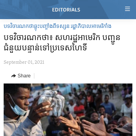
Accessibility
links
Skip
បទវិចារណកថាឆ្លុះបញ្ចាំងពីទស្សនៈរដ្ឋាភិបាលអាមេរិកាំង
to
HOME
បទវិចារណកថា៖ សហរដ្ឋ​អាមេរិក បញ្ជូន​
main
VIDEO
content
ជំនួយ​បន្ទាន់​ទៅ​ប្រទេស​ហៃទី
RADIO
Skip
to
September 01, 2021
REGIONS
main
Share
TOPICS
AFRICA
Navigation
Skip
ARCHIVE
AMERICAS
HUMAN RIGHTS
to
ABOUT US
ASIA
SECURITY AND DEFENSE
Search
EUROPE
AID AND DEVELOPMENT
FOLLOW US
MIDDLE EAST
DEMOCRACY AND GOVERNANCE
ECONOMY AND TRADE