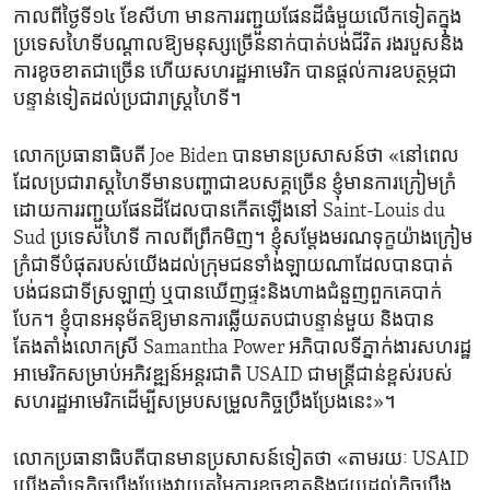
កាល​ពី​ថ្ងៃទី១៤ ខែសីហា​ មានការ​រញ្ជួយផែនដី​ធំមួយ​លើក​ទៀតក្នុង​
ប្រទេស​ហៃទីបណ្តាល​ឱ្យ​មនុស្សច្រើន​នាក់​បាត់​បង់ជីវិត រងរបួស​និង
ការខូចខាត​ជាច្រើន ហើយ​សហរដ្ឋ​អាមេរិក ​បានផ្តល់ការឧបត្ថម្ភ​ជា
បន្ទាន់ទៀតដល់​ប្រជារាស្ត្រហៃទី។
លោក​ប្រធានាធិបតី Joe Biden បានមានប្រសាសន៍ថា «នៅ​ពេល​
ដែល​ប្រជារាស្ត​ហៃទី​មានបញ្ហាជាឧបសគ្គច្រើន ខ្ញុំ​មានការ​ក្រៀម​ក្រំ
ដោយការរញ្ជួយ​ផែនដីដែល​បានកើត​ឡើង​នៅ​ Saint-Louis du
Sud ប្រទេស​ហៃទី កាល​ពី​ព្រឹកមិញ។ ខ្ញុំសម្តែង​មរណទុក្ខ​យ៉ាង​ក្រៀម
ក្រំ​ជាទី​បំផុតរបស់យើងដល់ក្រុម​ជន​ទាំង​ឡាយណាដែល​បានបាត់​
បង់ជនជា​ទីស្រឡាញ់​ ឬ​បានឃើញផ្ទះនិងហាង​ជំនួញ​ពួក​គេ​បាក់
បែក។ ខ្ញុំ​បាន​អនុម័ត​ឱ្យ​មានការ​ឆ្លើយ​តបជាបន្ទាន់មួយ និង​បាន​
តែងតាំង​លោក​ស្រី Samantha Power អភិបាល​ទីភ្នាក់ងារ​សហរដ្ឋ​
អាមេរិក​សម្រាប់​អភិវឌ្ឍន៍​អន្តរជាតិ USAID ជា​មន្ត្រីជាន់​ខ្ពស់​របស់​
សហរដ្ឋ​អាមេរិក​ដើម្បី​សម្រប​សម្រួលកិច្ច​ប្រឹងប្រែង​នេះ»។
លោកប្រធានាធិបតី​បាន​មានប្រសាសន៍​ទៀត​ថា «តាមរយៈ USAID
យើង​គាំទ្រកិច្ច​ប្រឹងប្រែងវាយតម្លៃ​ការ​ខូចខាតនិង​ជួយដល់​កិច្ច​ប្រឹង