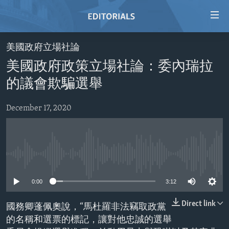
Accessibility
links
Skip
美國政府立場社論
to
HOME
美國政府政策立場社論：委內瑞拉
main
VIDEO
content
的議會欺騙選舉
RADIO
Skip
to
December 17, 2020
REGIONS
main
TOPICS
AFRICA
Navigation
Skip
ARCHIVE
AMERICAS
HUMAN RIGHTS
to
No media source currently available
ABOUT US
ASIA
SECURITY AND DEFENSE
Search
0:00
3:12
EUROPE
AID AND DEVELOPMENT
FOLLOW US
MIDDLE EAST
DEMOCRACY AND GOVERNANCE
Direct link
國務卿蓬佩奧說，“馬杜羅非法竊取政黨
的名稱和選票的標記，讓對他忠誠的選舉
ECONOMY AND TRADE