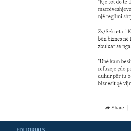
"Kjo sot do të 
marrëveshjeve q
një regjimi sht
Zv/Sekretari K
bën biznes në K
zbuluar se nga
"Unë kam besim
refuzojë çdo pë
duhur për tu b
biznesit që vij
Share
EDITORIALS