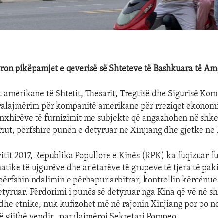
ron pikëpamjet e qeverisë së Shteteve të Bashkuara të Am
amerikane të Shtetit, Thesarit, Tregtisë dhe Sigurisë Ko
ralajmërim për kompanitë amerikane për rreziqet ekonomi
zinxhirëve të furnizimit me subjekte që angazhohen në shkel
eriut, përfshirë punën e detyruar në Xinjiang dhe gjetkë në
 vitit 2017, Republika Popullore e Kinës (RPK) ka fuqizuar fu
matike të ujgurëve dhe anëtarëve të grupeve të tjera të pak
ërfshin ndalimin e përhapur arbitrar, kontrollin kërcënues
tyruar. Përdorimi i punës së detyruar nga Kina që vë në sh
 dhe etnike, nuk kufizohet më në rajonin Xinjiang por po n
 gjithë vendin, paralajmëroi Sekretari Pompeo.