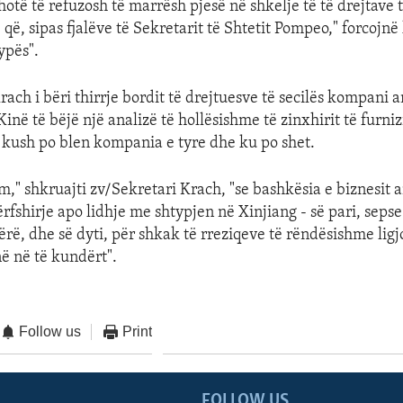
thotë të refuzosh të marrësh pjesë në shkelje të të drejtave 
ë, sipas fjalëve të Sekretarit të Shtetit Pompeo," forcojnë 
ypës".
rach i bëri thirrje bordit të drejtuesve të secilës kompani
inë të bëjë një analizë të hollësishme të zinxhirit të furniz
 kush po blen kompania e tyre dhe ku po shet.
," shkruajti zv/Sekretari Krach, "se bashkësia e biznesit 
rfshirje apo lidhje me shtypjen në Xinjiang - së pari, sepse
ërë, dhe së dyti, për shkak të rreziqeve të rëndësishme ligj
në në të kundërt".
Follow us
Print
FOLLOW US