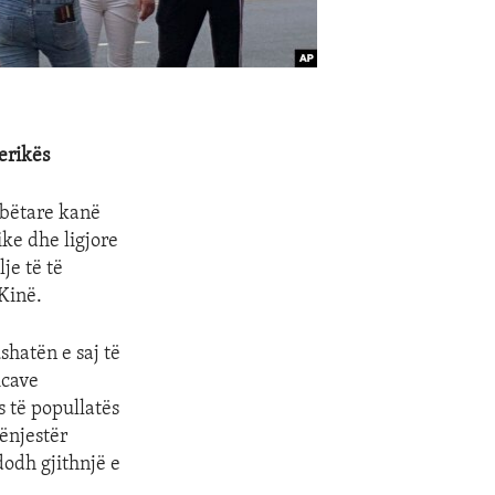
erikës
mbëtare kanë
ke dhe ligjore
je të të
 Kinë.
shatën e saj të
icave
 të popullatës
ënjestër
dodh gjithnjë e