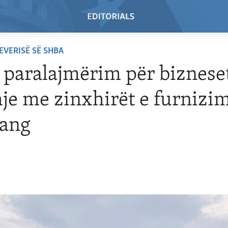
EVERISË SË SHBA
paralajmërim për bizneset
hje me zinxhirët e furnizi
iang