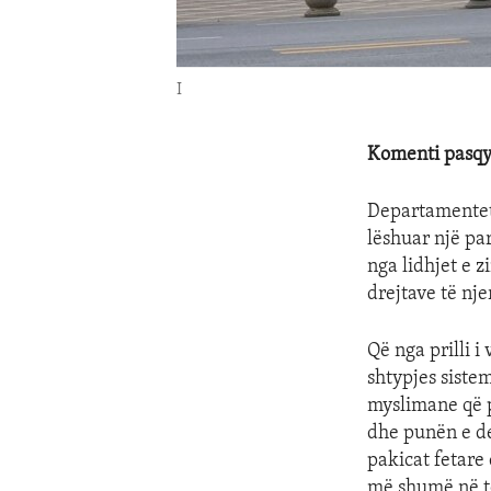
I
Komenti pasqy
Departamentet 
lëshuar një pa
nga lidhjet e 
drejtave të nj
Që nga prilli i
shtypjes siste
myslimane që p
dhe punën e de
pakicat fetare
më shumë në të