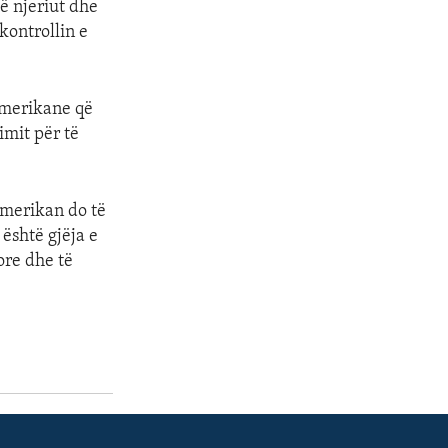
të njeriut dhe
kontrollin e
 amerikane që
imit për të
amerikan do të
 është gjëja e
ore dhe të