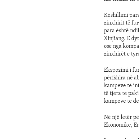
Këshillimi par
zinxhirit të fu
para është ndi
Xinjiang. E dy
ose nga kompan
zinxhirët e tyr
Ekspozimi i fu
përfshira në a
kampeve të int
të tjera të pa
kampeve të de
Në një letër pë
Ekonomike, Ene