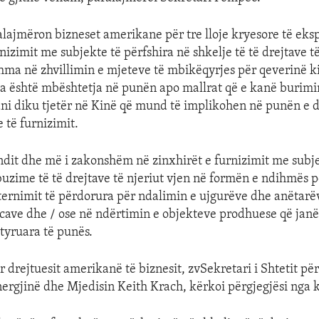
alajmëron bizneset amerikane për tre lloje kryesore të eks
rnizimit me subjekte të përfshira në shkelje të të drejtave të
hma në zhvillimin e mjeteve të mbikëqyrjes për qeverinë k
ta është mbështetja në punën apo mallrat që e kanë burimi
i diku tjetër në Kinë që mund të implikohen në punën e 
e të furnizimit.
ndit dhe më i zakonshëm në zinxhirët e furnizimit me subj
buzime të të drejtave të njeriut vjen në formën e ndihmës 
ernimit të përdorura për ndalimin e ujgurëve dhe anëtarë
kicave dhe / ose në ndërtimin e objekteve prodhuese që jan
tyruara të punës.
r drejtuesit amerikanë të biznesit, zvSekretari i Shtetit për
rgjinë dhe Mjedisin Keith Krach, kërkoi përgjegjësi nga 