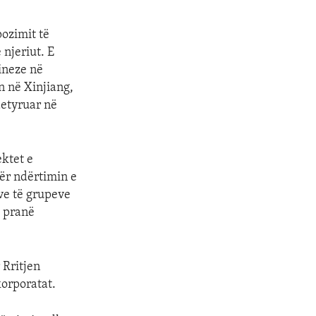
pozimit të
 njeriut. E
ineze në
n në Xinjiang,
detyruar në
ektet e
për ndërtimin e
ve të grupeve
ë pranë
 Rritjen
korporatat.