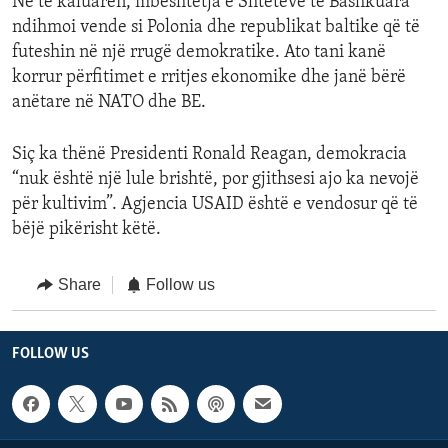
Në të kaluarën, mbështetja e Shteteve të Bashkuara
ndihmoi vende si Polonia dhe republikat baltike që të
futeshin në një rrugë demokratike. Ato tani kanë
korrur përfitimet e rritjes ekonomike dhe janë bërë
anëtare në NATO dhe BE.
Siç ka thënë Presidenti Ronald Reagan, demokracia
“nuk është një lule brishtë, por gjithsesi ajo ka nevojë
për kultivim”. Agjencia USAID është e vendosur që të
bëjë pikërisht këtë.
Share
Follow us
FOLLOW US