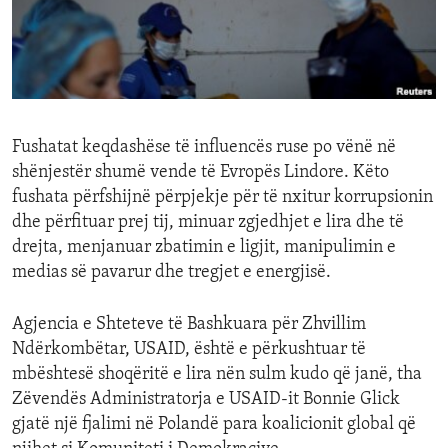
ENVIRONMENT AND HEALTH
IDEALS AND INSTITUTIONS
Fushatat keqdashëse të influencës ruse po vënë në
shënjestër shumë vende të Evropës Lindore. Këto
fushata përfshijnë përpjekje për të nxitur korrupsionin
dhe përfituar prej tij, minuar zgjedhjet e lira dhe të
drejta, menjanuar zbatimin e ligjit, manipulimin e
medias së pavarur dhe tregjet e energjisë.
Agjencia e Shteteve të Bashkuara për Zhvillim
Ndërkombëtar, USAID, është e përkushtuar të
mbështesë shoqëritë e lira nën sulm kudo që janë, tha
Zëvendës Administratorja e USAID-it Bonnie Glick
gjatë një fjalimi në Polandë para koalicionit global që