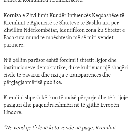
njihet si Komuniteti i Demokracive.
Korniza e Zhvillimit Kundër Influencës Keqdashëse të
Kremlinit e Agjencisë së Shteteve të Bashkuara për
Zhvillim Ndërkombëtar, identifikon zona ku Shtetet e
Bashkura mund të mbështesin më së miri vendet
partnere.
Një qëllim parësor është forcimi i shtetit ligjor dhe
institucioneve demokratike, duke kultivuar një shoqëri
civile të pavarur dhe nxitja e transparencës dhe
përgjegjshmërisë publike.
Kremlini shpesh kërkon të nxisë përçarje dhe të krijojë
pasiguri dhe paqendrueshmëri në të gjithë Evropën
Lindore.
“Në vend që t’i lënë këto vende në paqe, Kremlini