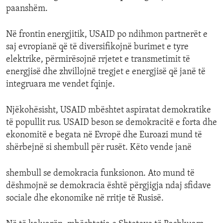
paanshëm.
Në frontin energjitik, USAID po ndihmon partnerët e
saj evropianë që të diversifikojnë burimet e tyre
elektrike, përmirësojnë rrjetet e transmetimit të
energjisë dhe zhvillojnë tregjet e energjisë që janë të
integruara me vendet fqinje.
Njëkohësisht, USAID mbështet aspiratat demokratike
të popullit rus. USAID beson se demokracitë e forta dhe
ekonomitë e begata në Evropë dhe Euroazi mund të
shërbejnë si shembull për rusët. Këto vende janë
shembull se demokracia funksionon. Ato mund të
dëshmojnë se demokracia është përgjigja ndaj sfidave
sociale dhe ekonomike në rritje të Rusisë.