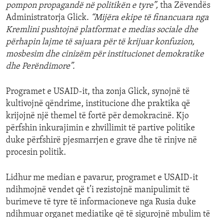
pompon propagandë në politikën e tyre”,
tha Zëvendës
Administratorja Glick.
“Mijëra ekipe të financuara nga
Kremlini pushtojnë platformat e medias sociale dhe
përhapin lajme të sajuara për të krijuar konfuzion,
mosbesim dhe cinizëm për institucionet demokratike
dhe Perëndimore”.
Programet e USAID-it, tha zonja Glick, synojnë të
kultivojnë qëndrime, institucione dhe praktika që
krijojnë një themel të fortë për demokracinë. Kjo
përfshin inkurajimin e zhvillimit të partive politike
duke përfshirë pjesmarrjen e grave dhe të rinjve në
procesin politik.
Lidhur me median e pavarur, programet e USAID-it
ndihmojnë vendet që t’i rezistojnë manipulimit të
burimeve të tyre të informacioneve nga Rusia duke
ndihmuar organet mediatike që të sigurojnë mbulim të