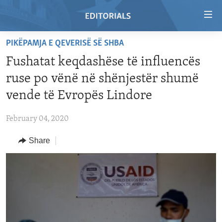
Accessibility
links
Skip
PIKËPAMJA E QEVERISË SË SHBA
to
HOME
Fushatat keqdashëse të influencës
main
VIDEO
content
ruse po vënë në shënjestër shumë
RADIO
Skip
vende të Evropës Lindore
to
REGIONS
main
February 04, 2020
TOPICS
AFRICA
Navigation
Skip
Share
ARCHIVE
AMERICAS
HUMAN RIGHTS
to
ABOUT US
ASIA
SECURITY AND DEFENSE
Search
EUROPE
AID AND DEVELOPMENT
FOLLOW US
MIDDLE EAST
DEMOCRACY AND GOVERNANCE
ECONOMY AND TRADE