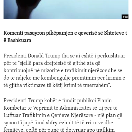
ENVIRONMENT AND HEALTH
IDEALS AND INSTITUTIONS
Komenti pasqyron pikëpamjen e qeverisë së Shteteve t
ë Bashkuara
Presidenti Donald Trump tha se ai është i përkushtuar
për të "sjellë para drejtësisë të gjithë ata që
kontribuojnë në mizoritë e trafikimit njerëzor dhe se
do të ndjekë me këmbëngulje premtimin për lirimin e
të gjitha viktimave të këtij krimi të tmerrshëm".
Presidenti Trump kohët e fundit publikoi Planin
Kombëtar të Veprimit të Administratës së tij për të
Luftuar Trafikimin e Qenieve Njerëzore - një plan që
synon t'i japë fund shfrytëzimit të të rriturve dhe
fëmijëve, qoftë për punë të detyruar apo trafikim