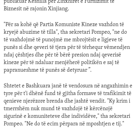
publikuar Këshilla për Zinxhirët e Furnizimit të
Biznesit në rajonin Xinjiang.
"Për sa kohë që Partia Komuniste Kineze vazhdon të
kryejë abuzime të tilla", tha sekretari Pompeo, "ne do
të vazhdojmë të punojmë me mbrojtësit e ligjeve të
punës si dhe qeveri të tjera për të tërhequr vëmendjen
ndaj çështjes dhe për të bërë presion ndaj qeverisë
kineze për të ndaluar menjëherë politikën e saj të
papranueshme të punës së detyruar ”.
Shtetet e Bashkuara janë të vendosura në angazhimin e
tyre për t'i dhënë fund të gjitha formave të trafikimit të
qenieve njerëzore brenda dhe jashtë vendit. "Ky krim i
tmerrshëm nuk mund të vazhdojë të kërcënojë
sigurinë e komuniteteve dhe individëve," tha sekretari
Pompeo. "Ne do të ecim përpara në mposhtjen e tij."