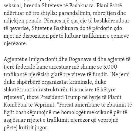
seksual, brenda Shteteve të Bashkuara. Plani është
ndërtuar në tre shtylla: parandalimin, mbrojtjen dhe
ndjekjen penale. Përmes një qasjeje të bashkërenduar
të qeverisë, Shtetet e Bashkuara do të përdorin çdo
mjet në dispozicion për të luftuar trafikimin e qenieve
njerëzore.
Agjentët e Imigracionit dhe Doganave si dhe agjentë të
tjerë federalë kanë arrestuar më shumë se 5,000
trafikantë njerëzish gjatë tre viteve të fundit. "Ne jemi
duke shpërbërë organizatat kriminale, duke
shkatërruar infrastrukturën financiare të këtyre
rrjeteve", thotë Presidenti Trump në hyrje të Planit
Kombëtar të Veprimit. “Forcat amerikane të zbatimit të
ligjit bashkëpunojnë me homologët meksikanë për të
asgjësuar rrjetet e trafikimit njerëzor që veprojnë
përtej kufirit jugor.