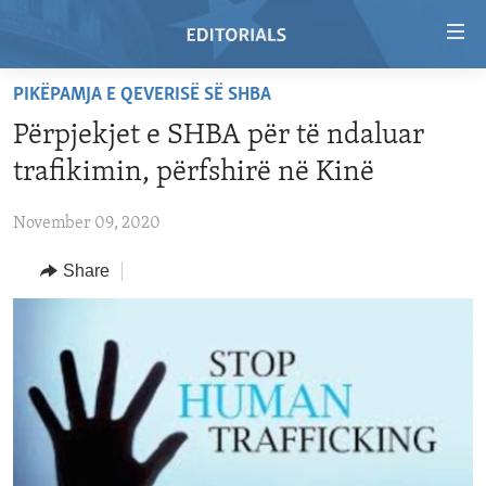
Accessibility
links
Skip
PIKËPAMJA E QEVERISË SË SHBA
to
HOME
Përpjekjet e SHBA për të ndaluar
main
VIDEO
content
trafikimin, përfshirë në Kinë
RADIO
Skip
to
November 09, 2020
REGIONS
main
Share
TOPICS
AFRICA
Navigation
Skip
ARCHIVE
AMERICAS
HUMAN RIGHTS
to
ABOUT US
ASIA
SECURITY AND DEFENSE
Search
EUROPE
AID AND DEVELOPMENT
FOLLOW US
MIDDLE EAST
DEMOCRACY AND GOVERNANCE
ECONOMY AND TRADE