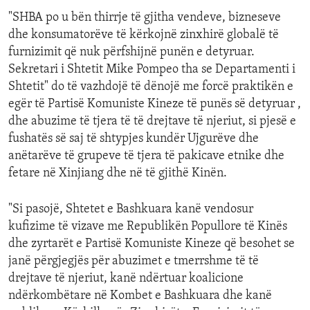
"SHBA po u bën thirrje të gjitha vendeve, bizneseve
dhe konsumatorëve të kërkojnë zinxhirë globalë të
furnizimit që nuk përfshijnë punën e detyruar.
Sekretari i Shtetit Mike Pompeo tha se Departamenti i
Shtetit" do të vazhdojë të dënojë me forcë praktikën e
egër të Partisë Komuniste Kineze të punës së detyruar ,
dhe abuzime të tjera të të drejtave të njeriut, si pjesë e
fushatës së saj të shtypjes kundër Ujgurëve dhe
anëtarëve të grupeve të tjera të pakicave etnike dhe
fetare në Xinjiang dhe në të gjithë Kinën.
"Si pasojë, Shtetet e Bashkuara kanë vendosur
kufizime të vizave me Republikën Popullore të Kinës
dhe zyrtarët e Partisë Komuniste Kineze që besohet se
janë përgjegjës për abuzimet e tmerrshme të të
drejtave të njeriut, kanë ndërtuar koalicione
ndërkombëtare në Kombet e Bashkuara dhe kanë