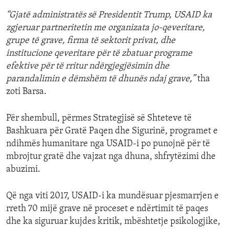
“Gjatë administratës së Presidentit Trump, USAID ka
zgjeruar partneritetin me organizata jo-qeveritare,
grupe të grave, firma të sektorit privat, dhe
institucione qeveritare për të zbatuar programe
efektive për të rritur ndërgjegjësimin dhe
parandalimin e dëmshëm të dhunës ndaj grave,”
tha
zoti Barsa.
Për shembull, përmes Strategjisë së Shteteve të
Bashkuara për Gratë Paqen dhe Sigurinë, programet e
ndihmës humanitare nga USAID-i po punojnë për të
mbrojtur gratë dhe vajzat nga dhuna, shfrytëzimi dhe
abuzimi.
Që nga viti 2017, USAID-i ka mundësuar pjesmarrjen e
rreth 70 mijë grave në proceset e ndërtimit të paqes
dhe ka siguruar kujdes kritik, mbështetje psikologjike,