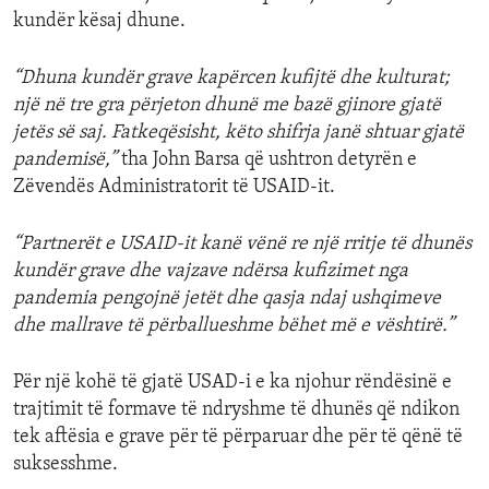
kundër kësaj dhune.
“Dhuna kundër grave kapërcen kufijtë dhe kulturat;
një në tre gra përjeton dhunë me bazë gjinore gjatë
jetës së saj. Fatkeqësisht, këto shifrja janë shtuar gjatë
pandemisë,”
tha John Barsa që ushtron detyrën e
Zëvendës Administratorit të USAID-it.
“Partnerët e USAID-it kanë vënë re një rritje të dhunës
kundër grave dhe vajzave ndërsa kufizimet nga
pandemia pengojnë jetët dhe qasja ndaj ushqimeve
dhe mallrave të përballueshme bëhet më e vështirë.”
Për një kohë të gjatë USAD-i e ka njohur rëndësinë e
trajtimit të formave të ndryshme të dhunës që ndikon
tek aftësia e grave për të përparuar dhe për të qënë të
suksesshme.