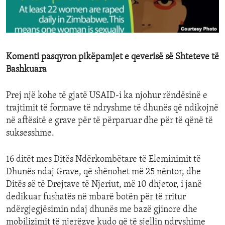
ENVIRONMENT AND HEALTH
IDEALS AND INSTITUTIONS
Komenti pasqyron pikëpamjet e qeverisë së Shteteve të
Bashkuara
Prej një kohe të gjatë USAID-i ka njohur rëndësinë e
trajtimit të formave të ndryshme të dhunës që ndikojnë
në aftësitë e grave për të përparuar dhe për të qënë të
suksesshme.
16 ditët mes Ditës Ndërkombëtare të Eleminimit të
Dhunës ndaj Grave, që shënohet më 25 nëntor, dhe
Ditës së të Drejtave të Njeriut, më 10 dhjetor, i janë
dedikuar fushatës në mbarë botën për të rritur
ndërgjegjësimin ndaj dhunës me bazë gjinore dhe
mobilizimit të njerëzve kudo që të sjellin ndryshime