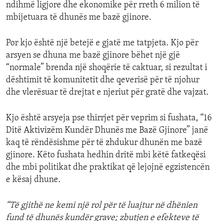
ndihmë ligjore dhe ekonomike për rreth 6 milion të
mbijetuara të dhunës me bazë gjinore.
Por kjo është një betejë e gjatë me tatpjeta. Kjo për
arsyen se dhuna me bazë gjinore bëhet një gjë
“normale” brenda një shoqërie të caktuar, si rezultat i
dështimit të komunitetit dhe qeverisë për të njohur
dhe vlerësuar të drejtat e njeriut për gratë dhe vajzat.
Kjo është arsyeja pse thirrjet për veprim si fushata, “16
Ditë Aktivizëm Kundër Dhunës me Bazë Gjinore” janë
kaq të rëndësishme për të zhdukur dhunën me bazë
gjinore. Këto fushata hedhin dritë mbi këtë fatkeqësi
dhe mbi politikat dhe praktikat që lejojnë egzistencën
e kësaj dhune.
“Të gjithë ne kemi një rol për të luajtur në dhënien
fund të dhunës kundër grave; zbutjen e efekteve të