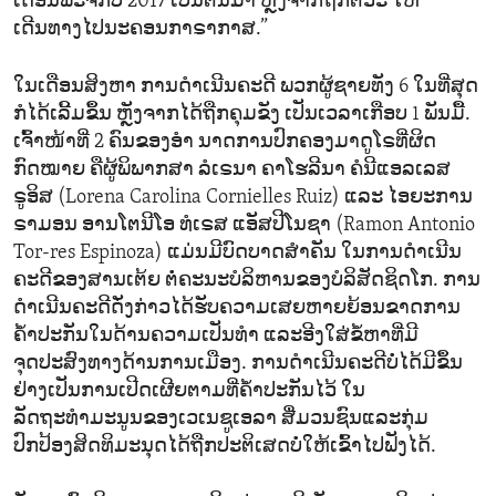
ເດືອນພະຈິກປີ 2017 ເປັນຕົ້ນມາ ຫຼັງຈາກຖືກຕົວະ ໃຫ້
ເດີນທາງໄປນະຄອນກາຣາກາສ.”
ໃນເດືອນສິງຫາ ການດຳເນີນຄະດີ ພວກຜູ້ຊາຍທັງ 6 ໃນທີ່ສຸດ
ກໍໄດ້ເລີ້ມຂຶ້ນ ຫຼັງຈາກໄດ້ຖືກຄຸມຂັງ ເປັນເວລາເກືອບ 1 ພັນມື້.
ເຈົ້າໜ້າທີ່ 2 ຄົນຂອງອຳ ນາດການປົກຄອງມາດູໂຣທີ່ຜິດ
ກົດໝາຍ ຄືຜູ້ພິພາກສາ ລໍເຣນາ ຄາໂຮລີນາ ຄໍນີແອລເລສ
ຣູອິສ (Lorena Carolina Cornielles Ruiz) ແລະ ໄອຍະການ
ຣາມອນ ອານໂຕນີໂອ ທໍເຣສ ແອັສປີໂນຊາ (Ramon Antonio
Tor-res Espinoza) ແມ່ນມີບົດບາດສໍາຄັນ ໃນການດໍາເນີນ
ຄະດີຂອງສານເຕ້ຍ ຕໍ່ຄະນະບໍລິຫານຂອງບໍລິສັດຊິດໂກ. ການ
ດຳເນີນຄະດີດັ່ງກ່າວໄດ້ຮັບຄວາມເສຍຫາຍຍ້ອນຂາດການ
ຄ້ຳປະກັນໃນດ້ານຄວາມເປັນທຳ ແລະອີງໃສ່ຂໍ້ຫາທີ່ມີ
ຈຸດປະສົງທາງດ້ານການເມືອງ. ການດຳເນີນຄະດີບໍ່ໄດ້ມີຂຶ້ນ
ຢ່າງເປັນການເປີດເຜີຍຕາມທີ່ຄໍ້າປະກັນໄວ້ ໃນ
ລັດຖະທຳມະນູນຂອງເວເນຊູເອລາ ສື່ມວນຊົນແລະກຸ່ມ
ປົກປ້ອງສິດທິມະນຸດໄດ້ຖືກປະຕິເສດບໍ່ໃຫ້ເຂົ້າໄປຟັງໄດ້.