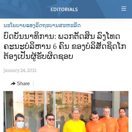
Accessibility
links
Skip
ນະໂຍບາຍຂອງລັດຖະບານສະຫະລັດ
to
HOME
ບົດບັນນາທິການ: ພວກຕັດສິນ ລົງໂທດ
main
VIDEO
content
ຄະນະບໍລິຫານ 6 ຄົນ ຂອງບໍລິສັດຊິດໂກ
RADIO
Skip
ຕ້ອງເປັນຜູ້ຮັບຜິດຊອບ
to
REGIONS
main
January 24, 2021
TOPICS
AFRICA
Navigation
Skip
Share
ARCHIVE
AMERICAS
HUMAN RIGHTS
to
ABOUT US
ASIA
SECURITY AND DEFENSE
Search
EUROPE
AID AND DEVELOPMENT
FOLLOW US
MIDDLE EAST
DEMOCRACY AND GOVERNANCE
ECONOMY AND TRADE