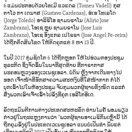
6 ແມ່ນປະກອບດ້ວຍໂທເມີ ແວແດລ (Tomeu Vadell) ກຸສ
ຕາໂວ ກາ ເດນາສ (Gustavo Cardenas), ຮໍເຮ ໂທເລໂດ
(Jorge Toledo) ອາລິຣິໂອ ຊາມບຣາໂນ (Alirio Jose
Zambrano), ໂຮເຊ ຫຼຸຍ ຊາມບຣາໂນ (Jose Luis
Zambrano), ໂຮເຊ ອັງແກລ ເປໄຣຣາ (Jose Angel Pe-reira)
ໄດ້ຖືກຕັດສິນໂທດ ໃຫ້ຕິດຄຸກແຕ່ 8 ຫາ 13 ປີ.
ໃນປີ 2017 ກຸ່ມຊິດໂກ 6 ໄດ້ຖືກຫຼອກ ໃຫ້ໄປຮ່ວມກອງປະຊຸມ
ທຸລະກິດ ຊຶ່ງຈັດຂຶ້ນໃນນາທີິສຸດທ້າຍ ທີ່ກາຣາກາສ
ນະຄອນຫຼວງຂອງເວເນຊູເອລາ. ບໍ່ດົນ ຫຼັງຈາກເດີນທາງໄປ
ຮອດ ເຈົ້າໜ້າທີ່ຮັກສາຄວາມສະຫງົບທີ່ໃສ່ໜ້າກາກ ກໍໄດ້
ບຸກເຂົ້າໄປໃນຫ້ອງປະຊຸມ ຈັບກຸມພວກຜູ້ຊາຍທັງໝົດ ແລະກໍ
ສົ່ງພວກເຂົາເຈົ້າເຂົ້າໄປຂັງທີ່ຄຸກ ເຮລີໂກອີເດ.
ລັດຖະມົນຕີການຕ່າງປະເທດສະຫະລັດ ທ່ານໄມຄ໌ ພອມພຽວ
ກ່າວຢູ່ໃນຖະແຫຼງການວ່າ “ພວກຜູ້ຊາຍອາເມຣິກັນເຫຼົ່ານີ້ ໄດ້
ຖືກຄຸມຂັງຢູ່ໃນປະເທດເວເນຊູເອລາ ແບບບໍ່ເປັນທຳ ນັບແຕ່