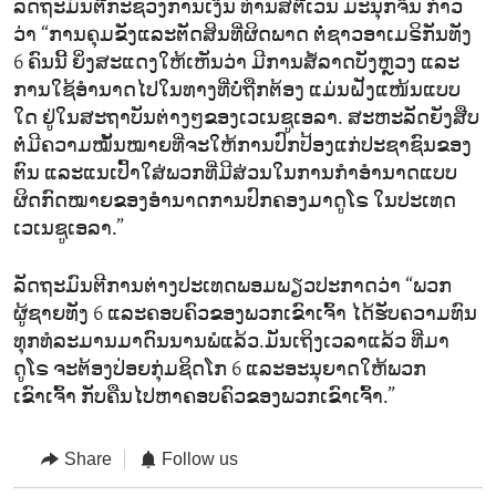
ລັດຖະມົນຕີກະຊວງການເງິນ ທ່ານສຕີເວັນ ມະນຸກຈິນ ກ່າວ
ວ່າ “ການຄຸມຂັງແລະຕັດສິນທີ່ຜິດພາດ ຕໍ່ຊາວອາເມຣິກັນທັງ​
6 ຄົນນີ້ ຍິ່ງສະແດງໃຫ້ເຫັນວ່າ ມີການສໍ້ລາດບັງຫຼວງ ແລະ
ການໃຊ້ອຳນາດໄປໃນທາງທີ່ບໍ່ຖືກຕ້ອງ ແມ່ນຝັງແໜ້ນແບບ
ໃດ ຢູ່ໃນສະຖາບັນຕ່າງໆຂອງເວເນຊູເອລາ. ສະຫະລັດຍັງສືບ
ຕໍ່ມີຄວາມໝັ້ນໝາຍທີ່ຈະໃຫ້ການປົກປ້ອງແກ່ປະຊາຊົນຂອງ
ຕົນ ແລະແນເປົ້າໃສ່ພວກທີ່ມີສ່ວນໃນການກຳອຳນາດແບບ
ຜິດກົດໝາຍຂອງອຳນາດການປົກຄອງມາດູໂຣ ໃນປະເທດ
ເວເນຊູເອລາ.”
ລັດຖະມົນຕີການຕ່າງປະເທດພອມພຽວປະກາດວ່າ “ພວກ
ຜູ້ຊາຍທັງ​ 6 ແລະຄອບຄົວຂອງພວກເຂົາເຈົ້າ ໄດ້ຮັບຄວາມທົນ
ທຸກທໍລະມານມາດົນນານພໍແລ້ວ.ມັນເຖິງເວລາແລ້ວ ທີ່ມາ
ດູໂຣ ຈະຕ້ອງປ່ອຍກຸ່ມຊິດໂກ 6 ແລະອະນຸຍາດໃຫ້ພວກ
ເຂົາເຈົ້າ ກັບຄືນໄປຫາຄອບຄົວຂອງພວກເຂົາເຈົ້າ.”
Share
Follow us