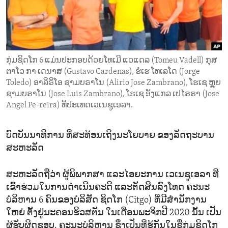
ENVIRONMENT AND HEALTH
IDEALS AND INSTITUTIONS
ກຸ່ມຊິດໂກ 6 ແມ່ນປະກອບດ້ວຍໂທເມີ ແວແດລ (Tomeu Vadell) ກຸສ
ຕາໂວ ກາ ເດນາສ (Gustavo Cardenas), ຮໍເຮ ໂທເລໂດ (Jorge
Toledo) ອາລິຣິໂອ ຊາມບຣາໂນ (Alirio Jose Zambrano), ໂຮເຊ ຫຼຸຍ
ຊາມບຣາໂນ (Jose Luis Zambrano), ໂຮເຊ ອັງແກລ ເປໄຣຣາ (Jose
Angel Pe-reira) ທີ່ປະເທດເວເນຊູເອລາ.
ບົດບັນນາທິການ ທີ່ສະທ້ອນເຖິງນະໂຍບາຍ ຂອງລັດຖະບານ
ສະຫະລັດ
ສະຫະລັດຖືວ່າ ຜູ້ພິພາກສາ ແລະໄອຍະການ ເວເນຊູເອລາ ທີ່
ເຂົ້າຮ່ວມໃນການດຳເນີນຄະດີ ແລະຕັດສິນລົງໂທດ ຄະນະ
ບໍລິຫານ 6 ຄົນຂອງບໍລິສັດ ຊິດໂກ (Citgo) ທີ່ມີສຳນັກງານ
ໃຫຍ່ ຕັ້ງຢູ່ນະຄອນຮິວສຕັນ ໃນເດືອນພະຈິກປີ 2020 ນັ້ນ ເປັນ
ຜູ້ຮັບຜິດຊອບ. ຄະນະບໍລິຫານ ຊຶ່ງເປັນທີ່ຮູ້ກັນໃນຊື່ກຸ່ມຊິດໂກ