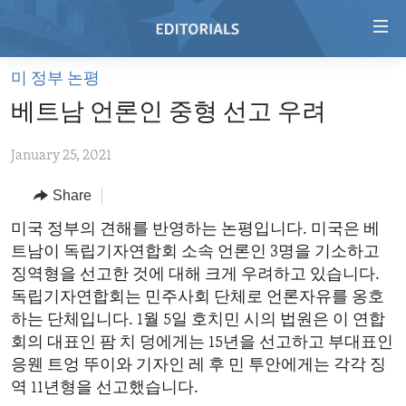
Accessibility
links
Skip
미 정부 논평
to
HOME
베트남 언론인 중형 선고 우려
main
VIDEO
content
January 25, 2021
RADIO
Skip
to
REGIONS
Share
main
TOPICS
AFRICA
미국 정부의 견해를 반영하는 논평입니다. 미국은 베
Navigation
트남이 독립기자연합회 소속 언론인 3명을 기소하고
Skip
ARCHIVE
AMERICAS
HUMAN RIGHTS
징역형을 선고한 것에 대해 크게 우려하고 있습니다.
to
ABOUT US
ASIA
SECURITY AND DEFENSE
독립기자연합회는 민주사회 단체로 언론자유를 옹호
Search
하는 단체입니다. 1월 5일 호치민 시의 법원은 이 연합
EUROPE
AID AND DEVELOPMENT
FOLLOW US
회의 대표인 팜 치 덩에게는 15년을 선고하고 부대표인
MIDDLE EAST
DEMOCRACY AND GOVERNANCE
응웬 트엉 뚜이와 기자인 레 후 민 투안에게는 각각 징
역 11년형을 선고했습니다.
ECONOMY AND TRADE