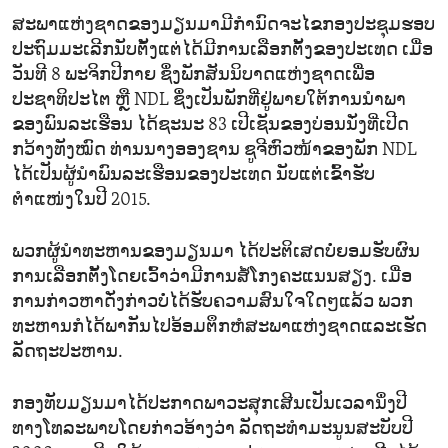
ສະພາແຫ່ງຊາດຂອງມຽນມາມີກຳນົດຈະໄຂກອງປະຊຸມຮອບ
ປະຖົມມະເລີກນັບຕັ້ງແຕ່ໄດ້ມີການເລືອກຕັ້ງຂອງປະເທດ ເມື່ອ
ວັນທີ 8 ພະຈິກປີກາຍ ຊຶ່ງພັກສັນນິບາດແຫ່ງຊາດເພື່ອ
ປະຊາທິປະໄຕ ຫຼື NDL ຊຶ່ງເປັນພັກທີ່ຢູ່ພາຍໃຕ້ການນຳພາ
ຂອງພົນລະເຮືອນ ໄດ້ຊະນະ 83 ເປີເຊັນຂອງບ່ອນນັ່ງທີ່ເປີດ
ກວ້າງທັງໝົດ ທ່ານນາງອອງຊານ ຊູຈີຫົວໜ້າຂອງພັກ NDL
ໄດ້ເປັນຜູ້ນໍາພົນລະເຮືອນຂອງປະເທດ ນັບແຕ່ເຂົ້າຮັບ
ຕຳແໜ່ງໃນປີ 2015.
ພວກຜູ້ນຳທະຫານຂອງມຽນມາ ໄດ້ປະຕິເສດບໍ່ຍອມຮັບຜົນ
ການເລືອກຕັ້ງໂດຍເວົ້າວ່າມີການສໍ້ໂກງຄະແນນສຽງ. ເມື່ອ
ການກ່າວຫາດັ່ງກ່າວບໍ່ໄດ້ຮັບຄວາມສົນໃຈໃດໆແລ້ວ ພວກ
ທະຫານກໍໄດ້ພາກັນໄປອ້ອມຕຶກຫໍສະພາແຫ່ງຊາດແລະເຮັດ
ລັດຖະປະຫານ.
ກອງທັບມຽນມາໄດ້ປະກາດພາວະສຸກເສີນເປັນເວລານຶ່ງປີ
ທາງໂທລະພາບໂດຍກ່າວອ້າງວ່າ ລັດຖະທຳມະນູນສະບັບປີ