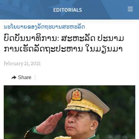
Accessibility
links
Skip
ນະໂຍບາຍຂອງລັດຖະບານສະຫະລັດ
to
HOME
ບົດບັນນາທິການ: ສະຫະລັດ ປະນາມ
main
VIDEO
content
ການເຮັດລັດຖະປະຫານ ໃນມຽນມາ
RADIO
Skip
to
February 21, 2021
REGIONS
main
Share
TOPICS
AFRICA
Navigation
Skip
ARCHIVE
AMERICAS
HUMAN RIGHTS
to
ABOUT US
ASIA
SECURITY AND DEFENSE
Search
EUROPE
AID AND DEVELOPMENT
FOLLOW US
MIDDLE EAST
DEMOCRACY AND GOVERNANCE
ECONOMY AND TRADE