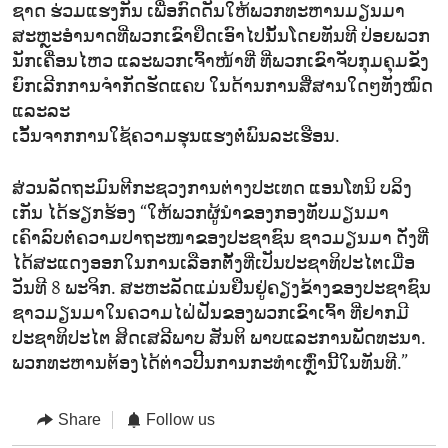
ຊາດ ຮ່ວມແຮງກັນ ເພື່ອກົດດັນໃຫ້ພວກທະຫານມຽນມາ
ສະຫຼະອຳນາດທີ່ພວກເຂົາຢຶດເອົາໄປນັ້ນໂດຍທັນທີ ປ່ອຍພວກ
ນັກເຄື່ອນໄຫວ ແລະພວກເຈົ້າໜ້າທີ່ ທີ່ພວກເຂົາຈັບກຸມຄຸມຂັງ
ຍົກເລີກການຈຳກັດຮັດແຄບ ໃນດ້ານການສື່ສານໃດໆທັງໝົດ
ແລະລະ
ເວັ້ນຈາກການໃຊ້ຄວາມຮຸນແຮງຕໍ່ພົນລະເຮືອນ.
ສ່ວນລັດຖະມົນຕີກະຊວງການຕ່າງປະເທດ ແອນໂທນິ ບລິງ
ເກັນ ໄດ້ຮຽກຮ້ອງ “ໃຫ້ພວກຜູ້ນຳຂອງກອງທັບມຽນມາ
ເຄົາລົບຕໍ່ຄວາມປາຖະໜາຂອງປະຊາຊົນ ຊາວມຽນມາ ດັ່ງທີ່
ໄດ້ສະແດງອອກໃນການເລືອກຕັ້ງທີ່ເປັນປະຊາທິປະໄຕເມື່ອ
ວັນທີ 8 ພະຈິກ. ສະຫະລັດແມ່ນຢືນຢູ່ຄຽງຂ້າງຂອງປະຊາຊົນ
ຊາວມຽນມາໃນຄວາມໄຝ່ຝັນຂອງພວກເຂົາເຈົ້າ ທີ່ຢາກມີ
ປະຊາທິປະໄຕ ສິດເສລີພາບ ສັນຕິ ພາບແລະການພັດທະນາ.
ພວກທະຫານຕ້ອງໄດ້ຕ່າວປີ້ນການກະທຳເຫຼົ່ານີ້ໃນທັນທີ.”
Share
Follow us