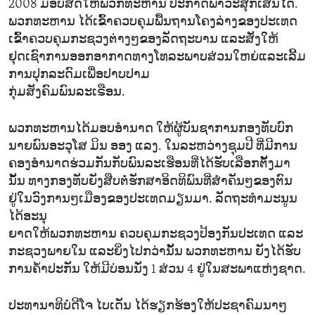
2008 ມອບສິດໃຫ້ພວກທະຫານ ປະກາດພາວະສຸກເສີນໄດ້.
ພວກທະຫານ ໄດ້ເຂົ້າຄວບຄຸມພື້ນຖານໂຄງລ່າງຂອງປະເທດ
ເຂົ້າຄວບຄຸມກະຊວງຕ່າງໆຂອງລັດຖະບານ ແລະສັ່ງໃຫ້
ຢຸດເຊົາການອອກອາກາດທາງໂທລະພາບສ່ວນໃຫຍ່ແລະເລີ້ມ
ການປຸກລະດົມເພື່ອປາບປາມ
ກຸ່ມສັງຄົມພົນລະເຣືອນ.
ພວກທະຫານໄດ້ມອບອຳນາດ ໃຫ້ຜູ້ບັນຊາການກອງທັບບົກ
ນາຍພົນອະວຸໂສ ມິນ ອອງ ແລງ. ໃນລະຫວ່າງຊຸມປີ ທີ່ມີການ
ຄອງອຳນາດຮ່ວມກັນກັບພົນລະເຮືອນທີ່ໄດ້ຮັບເລືອກຕັ້ງມາ
ນັ້ນ ທາງກອງທັບຍັງສືບຕໍ່ຮັກສາອິດທິພົນທີ່ສຳຄັນໆຂອງຕົນ
ຢູ່ໃນວົງການໆເມືອງຂອງປະເທດມຽນມາ. ລັດຖະທຳມະນູນ
ໄດ້ອະນຸ
ຍາດໃຫ້ພວກທະຫານ ຄວບຄຸມກະຊວງປ້ອງກັນປະເທດ ແລະ
ກະຊວງພາຍໃນ ແລະຍິ່ງໄປກວ່ານັ້ນ ພວກທະຫານ ຍັງໄດ້ຮັບ
ການຄ້ຳປະກັນ ໃຫ້ມີບ່ອນນັ່ງ 1 ສ່ວນ 4 ຢູ່ໃນສະພາແຫ່ງຊາດ.
ປະທານາທິບໍດີໂຈ ໄບເດັນ ໄດ້ຮຽກຮ້ອງໃຫ້ປະຊາຄົມນາໆ