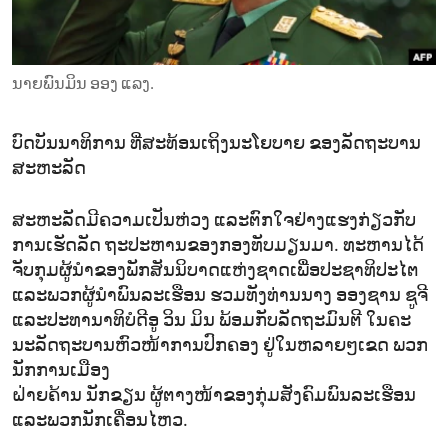
ENVIRONMENT AND HEALTH
IDEALS AND INSTITUTIONS
ນາຍພົນມິນ ອອງ ແລງ.
ບົດບັນນາທິການ ທີ່ສະທ້ອນເຖິງນະໂຍບາຍ ຂອງລັດຖະບານ
ສະຫະລັດ
ສະຫະລັດມີຄວາມເປັນຫ່ວງ ແລະຕົກໃຈຢ່າງແຮງກ່ຽວກັບ
ການເຮັດລັດ ຖະປະຫານຂອງກອງທັບມຽນມາ. ທະຫານໄດ້
ຈັບກຸມຜູ້ນຳຂອງພັກສັນນິບາດແຫ່ງຊາດເພື່ອປະຊາທິປະໄຕ
ແລະພວກຜູ້ນຳພົນລະເຮືອນ ຮວມທັງທ່ານນາງ ອອງຊານ ຊູຈີ
ແລະປະທານາທິບໍດີອູ ວິນ ມິນ ພ້ອມກັບລັດຖະມົນຕີ ໃນຄະ
ນະລັດຖະບານຫົວໜ້າການປົກຄອງ ຢູ່ໃນຫລາຍໆເຂດ ພວກ
ນັກການເມືອງ
ຝ່າຍຄ້ານ ນັກຂຽນ ຜູ້ຕາງໜ້າຂອງກຸ່ມສັງຄົມພົນລະເຮືອນ
ແລະພວກນັກເຄື່ອນໄຫວ.