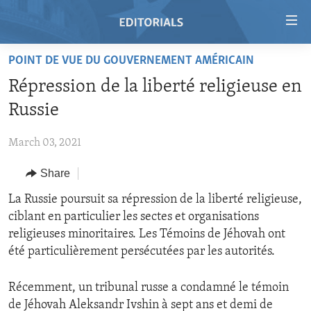
Accessibility
links
Skip
POINT DE VUE DU GOUVERNEMENT AMÉRICAIN
to
HOME
Répression de la liberté religieuse en
main
VIDEO
content
Russie
RADIO
Skip
to
March 03, 2021
REGIONS
main
Share
TOPICS
AFRICA
Navigation
Skip
ARCHIVE
La Russie poursuit sa répression de la liberté religieuse,
AMERICAS
HUMAN RIGHTS
to
ciblant en particulier les sectes et organisations
ABOUT US
ASIA
SECURITY AND DEFENSE
Search
religieuses minoritaires. Les Témoins de Jéhovah ont
EUROPE
AID AND DEVELOPMENT
été particulièrement persécutées par les autorités.
FOLLOW US
MIDDLE EAST
DEMOCRACY AND GOVERNANCE
Récemment, un tribunal russe a condamné le témoin
ECONOMY AND TRADE
de Jéhovah Aleksandr Ivshin à sept ans et demi de