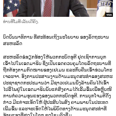
ENVIRONMENT AND HEALTH
IDEALS AND INSTITUTIONS
ທ່ານທີໂມທີ ເລັນເດີຄິງ.
ບົດບັນນາທິການ ທີ່ສະທ້ອນເຖິງນະໂຍບາຍ ຂອງລັດຖະບານ
ສະຫະລັດ
ສະຫະລັດຂໍຮຽກຮ້ອງໃຫ້ພວກກະບົດຮູຕີ ຢຸດເຊົາການບຸກ
ເຂົ້າໄປໃນເຂດມາຣິບ ຊຶ່ງເປັນເຂດຄວບຄຸມໂດຍລັດຖະບານທີ່
ຖືກຕ້ອງຕາມກົດໝາຍຂອງເຢເມນ ແລະກັບຄືນເຂົ້າຮ່ວມໂຕະ
ເຈລະຈາ. ອົງການປະສານງານດ້ານມະນຸດສະທຳຂອງສະຫະ
ປະຊາຊາດກະປະມານວ່າ ມີຊາວເຢເມນນຶ່ງລ້ານຄົນໄດ້ເຂົ້າ
ໄປລີ້ໄພຢູ່ໃນເຂດມາຣິບນັບແຕ່ສົງຄາມໄດ້ເລີ້ມຂຶ້ນເພື່ອຫຼົບໜີ
ການກໍ່ຄວາມຮຸນແຮງຂອງພວກກະບົດຮູຕີ. ການບຸກໂຈມຕີດັ່ງ
ກ່າວ ມີແຕ່ຈະເຮັດໃຫ້ ຜູ້ປະສົບໄພສົງ ຄາມພາຍໃນປະເທດ
ເພີ້ມຂຶ້ນ ແລະຈະເຮັດໃຫ້ໄພພິບັດທາງດ້ານມະນຸດສະທຳທີ່
ຮ້າຍແຮງທີ່ສຸດໃນໂລກ ຊຸດໂຊມລົງຕື່ມ.