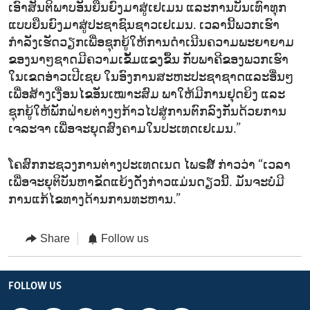
ເອົາສັນຕິພາບອັນຍືນຍົງມາສູ່ເຢເມນ ແລະການບັນເທົາທຸກ
ແບບຍືນຍົງມາສູ່ປະຊາຊົນຊາວເຢເມນ. ເວລານີ້ພວກເຮົາ
ກຳລັງເຮັດວຽກເພື່ອຊຸກຍູ້ໃຫ້ການດຳເນີນຄວາມພະຍາຍາມ
ຂອງນາໆຊາດມີຄວາມເຂັ້ມແຂງຂຶ້ນ ກັບພາຄີຂອງພວກເຮົາ
ໃນເຂດອ່າວເປີເຊຍ ໃນອົງການສະຫະປະຊາຊາດ​ແລະອື່ນໆ
ເພື່ອສ້າງເງື່ອນໄຂອັນເໝາະສົມ ພາໃຫ້ມີການຢຸດຍິງ ແລະ
ຊຸກຍູ້ໃຫ້ພັກຝ່າຍຕ່າງໆກ້າວໄປສູ່ການຕົກລົງກັນດ້ວຍການ
ເຈລະຈາ ເພື່ອຈະຍຸດສົງຄາມໃນປະເທດເຢເມນ.”
ໂຄສົກກະຊວງການຕ່າງປະເທດເນດ ໄພຣສ໌ ກ່າວວ່າ “ເວລາ
ເພື່ອຈະຍຸຕິບັນຫາຂັດແຍ້ງດັ່ງກ່າວແມ່ນດຽວນີ້. ມັນຈະບໍ່ມີ
ການແກ້ໄຂທາງດ້ານການທະຫານ.”
Share
Follow us
FOLLOW US