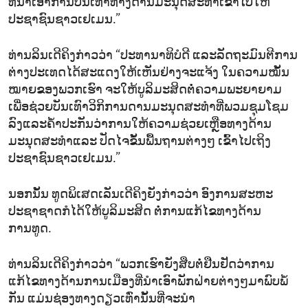
ທີ່ນຳເອົາການບັນເທົາທາງດ້ານມະນຸດສະທຳເຂົ້າໄປໃຫ້
ປະຊາຊົນຊາວເຢເມນ.”
ທ່ານລິນເດີຄິງກ່າວວ່າ “ປະທານາທິບໍດີ ແລະລັດຖະມົນຕີການ
ຕ່າງປະເທດໄດ້ສະແດງໃຫ້ເຫັນຢ່າງຈະແຈ້ງ ໃນຄວາມໝັ້ນ
ໝາຍຂອງພວກເຮົາ ຈະໃຫ້ບູລິມະສິດຕໍ່ຄວາມພະຍາຍາມ
ເພື່ອຊ່ວຍບັນເທົາວິກິການດານມະນຸດສະທຳທີ່ພວມຊຸມໂຊມ
ລົງແລະຄ້ຳປະກັນວ່າການໃຫ້ຄວາມຊ່ວຍເຫຼືອທາງດ້ານ
ມະນຸດສະທຳແລະ ປັດໄຈຂັ້ນພື້ນຖານຕ່າງໆ ເຂົ້າໄປເຖິງ
ປະຊາຊົນຊາວເຢເມນ.”
ນອກນັ້ນ ທູດພິເສດເລັນເດີຄິງຍັງກ່າວວ່າ ອົງການສະຫະ
ປະຊາຊາດກໍໄດ້ໃຫ້ບູລິມະສິດ ຕໍ່ການແກ້ໄຂທາງດ້ານ
ການທູດ.
ທ່ານລິນເດີຄິງກ່າວວ່າ “ພວກເຮົາຍັງສືບຕໍ່ຢືນຢັດວ່າການ
ແກ້ໄຂທາງດ້ານການເມືອງທີ່ນຳເອົາພັກຝ່າຍຕ່າງໆມາພົບພໍ້
ກັນ ແມ່ນຊ່ອງທາງດຽວເທົ່ານັ້ນທີ່ຈະນຳ