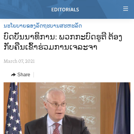
Accessibility
links
Skip
ນະໂຍບາຍຂອງລັດຖະບານສະຫະລັດ
to
HOME
ບົດບັນນາທິການ: ພວກກະບົດຮູຕີ ຕ້ອງ
main
VIDEO
content
ກັບຄືນເຂົ້າຮ່ວມການເຈລະຈາ
RADIO
Skip
to
March 07, 2021
REGIONS
main
Share
TOPICS
AFRICA
Navigation
Skip
ARCHIVE
AMERICAS
HUMAN RIGHTS
to
ABOUT US
ASIA
SECURITY AND DEFENSE
Search
EUROPE
AID AND DEVELOPMENT
FOLLOW US
MIDDLE EAST
DEMOCRACY AND GOVERNANCE
ECONOMY AND TRADE