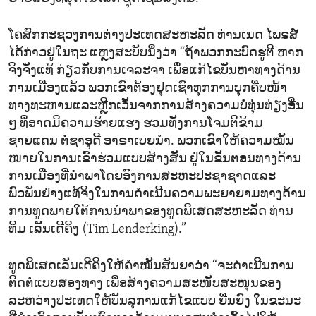
ໂຄສົກກະຊວງການຕ່າງປະເທດສະຫະລັດ ທ່ານເນດ ໄພຣສ໌
ໄດ້ກ່າວຢູ່ໃນຖະ ແຫຼງສະບັບນຶ່ງວ່າ “ຖ້າພວກກະບົດຮູຕີ ຫາກ
ຈິງຈັງແທ້ ກ່ຽວກັບການເຈລະຈາ ເພື່ອແກ້ໄຂບັນຫາທາງດ້ານ
ການເມືອງແລ້ວ ພວກເຂົາຕ້ອງຢຸດເຊົາທຸກການບຸກຄືບໜ້າ
ທາງທະຫານແລະຫຼີກເວັ້ນຈາກການສ້າງຄວາມບໍ່ທຸ່ນທ່ຽງອື່ນ
ໆ ທີ່ອາດມີຄວາມຮ້າຍແຮງ ຮວມທັງການໂຈມຕີຂ້າມ
ຊາຍແດນ ຕໍ່ຊາອຸດີ ອາຣາເບຍນຳ. ພວກເຂົາໃຫ້ຄວາມໝັ້ນ
ໝາຍໃນການເຂົ້າຮ່ວມແບບສ້າງສັນ ຢູ່ໃນຂັ້ນຕອນທາງດ້ານ
ການເມືອງທີ່ນຳພາໂດຍອົງການສະຫະປະຊາຊາດແລະ
ພົວພັນຢ່າງແທ້ຈິງ​ໃນການດຳເນີນຄວາມພະຍາຍາມທາງດ້ານ
ການທູດພາຍໃຕ້ການນຳພາຂອງທູດພິເສດສະຫະລັດ ທ່ານ
ທິມ ເລັນເດີຄິງ (Tim Lenderking).”
ທູດພິເສດເລັນເດີຄິງໃຫ້ຄຳໝັ້ນສັນຍາວ່າ “ຈະດຳເນີິນການ
ຕິດຕໍ່ແບບສອງທາງ ເພື່ອສ້າງຄວາມສະໜັບສະໜຸນຂອງ
ລະຫວ່າງປະເທດໃຫ້ບັນລຸການແກ້ໄຂແບບ ຍືນຍົງ ໃນຂະນະ