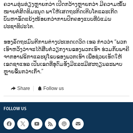
ຄວາມທຸ່ນທ່ຽງຫຼາຍກວ່າ ເປີດກວ້າງຫຼາຍກວ່າ ມີຄວາມໝັ້ນ
ໝາຍຕໍ່ສິດທິມະນຸດ ພາໃຫ້ເສດຖະກິດເຕີບໂຕແລະເກີດ
ບັນຫາຂັດແຍ້ງໜ້ອຍກວ່າການປົກຄອງແບບທີ່ບໍ່ແມ່ນ
ປະຊາທິປະໄຕ.
ຮອງລັດຖະມົນຕີການຕ່າງປະເທດເດວິດ ເຮລ ກ່າວວ່າ “ພວກ
ເຮົາຫວັງວ່າຈະໄດ້ສືບຕໍ່ວຽກງານຂອງພວກເຮົາ ຮ່ວມກັບພາຄີ
ຈາກອາຟຣິກາແລະຢູໂຣບຂອງພວກເຮົາ ເພື່ອຊ່ວຍເຮັດໃຫ້
ເຂດຊາແຮລ ເປັນເຂດທີ່ອຸດົມຮັ່ງມີແລະມີສະຖຽນລະພາບ
ຫຼາຍຂຶ້ນກວ່າເກົ່າ.”
Share
Follow us
FOLLOW US