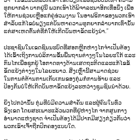
ວ່າ “ໃນຂະນະທີ່ພວກເຮົາ ເຮັດວຽກເພື່ອຊ່ວຍບັນເທົາ ຄວາມ
ທຸກຍາກລຳ ບາກຢູ່ນີ້ ພວກເຮົາໄດ້ພິຈາລະນາອີກເທື່ອນຶ່ງ ເພື່ອ
ໃຫ້ການຊ່ວຍເຫຼືອແກ່ຄູ່ຮ່ວມງານ ໃນອາຟຣິກາຂອງພວກເຮົາ
ສຳລັບແກ້ໄຂບໍ່ພຽງແຕ່ບັນຫາຄວາມທຸກຍາກລຳບາກເທົ່ານັ້ນ
ແຕ່ສາເຫດຕົ້ນຕໍທີ່ກໍ່ໃຫ້ເກີດບັນຫາຂັດແຍ້ງນຳ.”
ປະຊາຊົນໃນເຂດຊົນນະບົດທີ່ສອກຫຼີກຫ່າງໄກຈຳເປັນຕ້ອງ
ໄດ້ເຂົ້າເຖິງການບໍລິການຂັ້ນພື້ນຖານຕ່າງໆໃນໄລຍະໃກ້ ແລະ
ກົນໄກເພື່ອຊຸກຍູ້ ໂອກາດທາງດ້ານເສດຖະກິດແລະແກ້ໄຂຂໍ້
ຂັດແຍ້ງຕ່າງໆໃນໄລຍະຍາວ. ສິ່ງເຫຼົ່ານີ້ສາມາດຊ່ວຍ
ໃນການຕໍ່ຕ້ານການເກັບເກນຂອງກຸ່ມກໍ່ການຮ້າຍ ແລະ
ປ້ອງກັນບໍ່ໃຫ້ເກີດບັນຫາຂັດແຍ້ງລະຫວ່າງຊຸມຊົນນຳດ້ວຍ.
ຍິ່ງໄປກວ່ານັ້ນ ກຸ່ມທີ່ບໍ່ມີຄວາມສຳຄັນ ແລະຜູ້ຄົນໃນທົ່ວ
ຂົງເຂດ ໂດຍສະເພາະແລ້ວພວກທີ່ຢູ່ຫ່າງໄກ ຈາກສູນກາງ
ອຳນາດແຫ່ງຊາດ ຈຳເປັນຕ້ອງໄດ້ມີປາກມີສຽງກ່ຽວກັບວ່າ
ພວກເຂົາເຈົ້າຖືກປົກຄອງແບບໃດ.