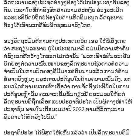
ລັດຖະບານຂອງປະເທດຕ່າງໆຕ້ອງໄດ້ປົກປ້ອງປະຊາຊົນຂອງ
ຕົນ. ເວລາໃດທີ່ກຳລັງຮັກສາຄວາມສະຫງົບ ລ່ວງລະເມີດ
ແລະປະຕິບັດບໍ່ຖືກບໍ່ຕ້ອງໃນດ້ານສິດທິມະນຸດ ລັດຖະບານ
ຕ້ອງໄດ້ເອົາພວກທີ່ຮັບຜິດຊອບມາລົງໂທດ.
ຮອງລັດຖະມົນຕີການຕ່າງປະເທດເດວິດ ເຮລ ໃຫ້ຂໍ້ສັງເກດ
ວ່າ ສະຖຽນລະພາບ ຢູ່ໃນປະເທດມາລີ ແມ່ນມີຄວາມສຳຄັນ
ຕໍ່ຂົງເຂດທີ່ກວ້າງໄກອອກໄປກວ່ານັ້ນ “ພວກເຮົາຂໍສັນລະເສີນ
ຍົກຍ້ອງຕໍ່ຄວາມໝັ້ນໝາຍຂອງລັດຖະບານຊົ່ວຄາວຕໍ່ຄວາມ
ຈຳເປັນໃນການປົກຄອງທີ່ມີມາແຕ່ດົນນານແລ້ວ ການຕໍ່ຕ້ານ
ສໍ້ລາດບັງຫຼວງ ແລະການປະຕິຮູບໃນດ້ານຄວາມໝັ້ນຄົງ. ແຕ່
ແນວໃດກໍຕາມພວກເຮົາເຊື່ອວ່າ ການຈັດຕັ້ງປະຕິບັດໃນການ
ປະຕິຮູບເຫຼົ່ານັ້ນ ຄວນຈະເລີ້ມຂຶ້ນດຽວນີ້ ແລະມອບໃຫ້ແກ່
ລັດຖະບານທີ່ຖືກເລືອກແບບປະຊາທິປະໄຕ ເປັນຜູ້ຕາງໜ້າໃຫ້
ປະຊາຊົນ ພາຍໃນເດືອນເມສາປີ 2022 ຕາມທີ່ລັດຖະບານ
ຊົ່ວຄາວໄດ້ຕົກລົງໄປນັ້ນ.”
ປະຊາທິປະໄຕ ໄດ້ພິສູດໃຫ້ເຫັນແລ້ວວ່າ ເປັນລັດຖະບານທີ່ມີ