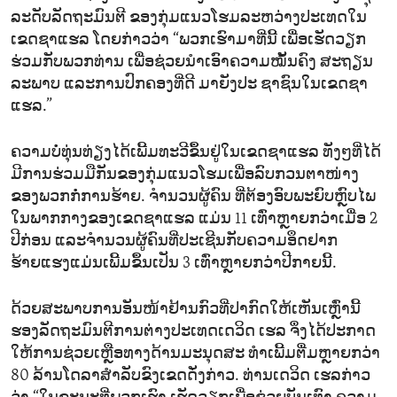
ລະດັບລັດຖະມົນຕີ ຂອງກຸ່ມແນວໂຮມລະຫວ່າງປະເທດໃນ
ເຂດຊາແຮລ ໂດຍກ່າວວ່າ “ພວກເຮົາມາທີ່ນີ້ ເພື່ອເຮັດວຽກ
ຮ່ວມກັບພວກທ່ານ ເພື່ອຊ່ວຍນຳເອົາຄວາມໝັ້ນຄົງ ສະຖຽນ
ລະພາບ ແລະການປົກຄອງທີ່ດີ ມາຍັງປະ ຊາຊົນໃນເຂດຊາ
ແຮລ.”
ຄວາມບໍ່ທຸ່ນທ່ຽງໄດ້ເພີ້ມທະວີຂຶ້ນຢູ່ໃນເຂດຊາແຮລ ທັງໆທີ່ໄດ້
ມີການຮ່ວມມືກັນຂອງກຸ່ມແນວໂຮມເພື່ອລົບກວນຕາໜ່າງ
ຂອງພວກກໍ່ການຮ້າຍ. ຈຳນວນຜູ້ຄົນ ທີ່ຕ້ອງອົບພະຍົບຫຼົບໄພ
ໃນພາກກາງຂອງເຂດຊາແຮລ ແມ່ນ 11 ເທົ່າຫຼາຍກວ່າເມື່ອ 2
ປີກ່ອນ ແລະຈຳນວນຜູ້ຄົນທີ່ປະເຊີນກັບຄວາມອຶດຢາກ
ຮ້າຍແຮງແມ່ນເພີ້ມຂຶ້ນເປັນ 3 ເທົ່າຫຼາຍກວ່າປີກາຍນີ້.
ດ້ວຍສະພາບການອັນໜ້າຢ້ານກົວທີ່ປາກົດໃຫ້ເຫັນເຫຼົ່ານີ້
ຮອງລັດຖະມົນຕີການຕ່າງປະເທດເດວິດ ເຮລ ຈຶ່ງໄດ້ປະກາດ
ໃຫ້ການຊ່ວຍເຫຼືອທາງດ້ານມະນຸດສະ ທຳເພີ້ມຕື່ມຫຼາຍກວ່າ
80 ລ້ານໂດລາສຳລັບຂົງເຂດດັ່ງກ່າວ. ທ່ານເດວິດ ເຮລກ່າວ