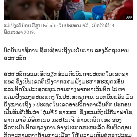
ENVIRONMENT AND HEALTH
IDEALS AND INSTITUTIONS
ແມ່ຍິງເດັນ້ອຍ ທີ່ສູນ Faladie ໃນປະເທດມາລີ , ເມື່ອວັນທີ 14
ພຶດສະພາ 2019.
ບົດບັນນາທິການ ທີ່ສະທ້ອນເຖິງນະໂຍບາຍ ຂອງລັດຖະບານ
ສະຫະລັດ
ສະຫະລັດພວມເຮັດວຽກຮ່ວມກັບບັນດາປະເທດໃນເຂດຊາ
ແຮລ ຊຶ່ງເປັນເຂດທີ່ເນັ່ງຈາກແຄມຝັ່ງມະຫາສະໝຸດແອັນ
ແລນຕິກໃນປະເທດເຊເນການທາງພາກຕາເວັນຕົກ ໄປຫາ
ແຄມຝັ່ງຂອງທະເລແດງ ໃນປະເທດຊູດານ. ນອກນັ້ນແລ້ວ ມັນ
ຍັງໝາຍເຖິງ 5 ປະເທດໃນເຂດອາຟຣິກາຕາເວັນຕົກ ປະກອບ
ເປັນອັນທີ່ເອີ້ນວ່າ “ກຸ່ມຈີ 5 ຊາແຮລ” ຊຶ່ງຮວມທັງເບີກີນາຟາໂຊ
ຊາດ ມາລີ ມໍຣີເຕເນຍ ແລະໄນເຈີ. ທ່ານເດວິດ ເຮລ ຮອງ
ລັດຖະມົນຕີກະຊວງການຕ່າງປະເທດສະຫະລັດ ຮັບຜິດຊອບ
ກິດຈະການທາງດ້ານການເມືອງ ໃຫ້ຄວາມເຫັນຕໍ່ກອງປະຊຸມ