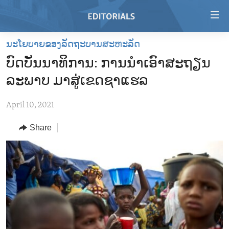
Accessibility
links
Skip
ນະໂຍບາຍຂອງລັດຖະບານສະຫະລັດ
to
HOME
ບົດບັນນາທິການ: ການນຳເອົາສະຖຽນ
main
VIDEO
content
ລະພາບ ມາສູ່ເຂດຊາແຮລ
RADIO
Skip
to
April 10, 2021
REGIONS
main
Share
TOPICS
AFRICA
Navigation
Skip
ARCHIVE
AMERICAS
HUMAN RIGHTS
to
ABOUT US
ASIA
SECURITY AND DEFENSE
Search
EUROPE
AID AND DEVELOPMENT
FOLLOW US
MIDDLE EAST
DEMOCRACY AND GOVERNANCE
ECONOMY AND TRADE