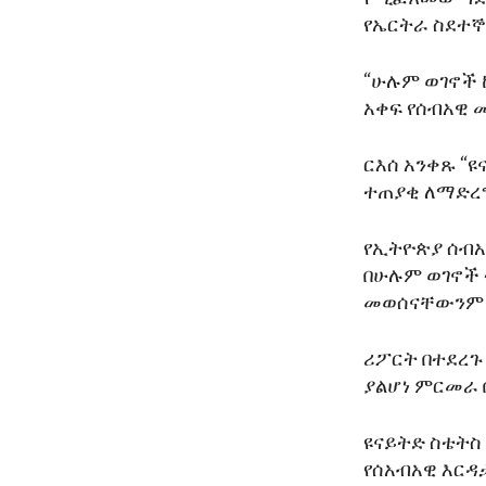
የኤርትራ ስደተኞ
“ሁሉም ወገኖች 
አቀፍ የሰብአዊ 
ርእሰ አንቀጹ “
ተጠያቂ ለማድረግ
የኢትዮጵያ ሰብአ
በሁሉም ወገኖች
መወሰናቸውንም ር
ሪፖርት በተደረጉ
ያልሆነ ምርመራ 
ዩናይትድ ስቴትስ 
የሰአብአዊ እርዳ