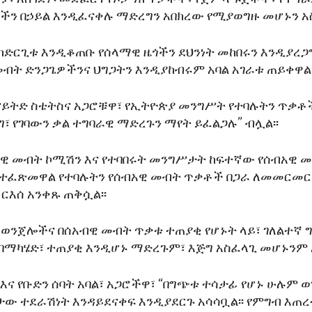
ችን በኃይል እንዲፈናቀሉ ማድረግን አበክረው የሚያወግዙ መሆኑን 
ከድርጊቱ እንዲቆጠቡ የሰላማዊ ዜጎችን ደህንነት መከበሩን እንዲያረጋ
መብት ድንጋጌዎችንና ህግጋትን እንዲያከብሩም አባል አገራቱ ጠይቀዋል፡
ዩናይትድ ስቴትስና አጋሮቹዋ፣ የኢትዮጵያ መንግሥት የተባሉትን ጥቃ
፣ የገባውን ቃል ተግባራዊ ማድረጉን ማየት ይፈልጋሉ” ብሏል፡፡
ዊ መብት ኮሚሽን እና የተባበሩት መንግሥታት ከፍተኛው የሰብአዊ 
 ተፈጽመዋል የተባሉትን የሰብአዊ መብት ጥቃቶች በጋራ ለመመርመር
እሰ አንቀጹ ጠቅሷል፡፡
 ወንጀሎችና በሰአብዊ መብት ጥቃቱ ተጠያቂ የሆኑት ላይ፣ ገለልተኛ 
በማካሄድ፣ ተጠያቂ እንዲሆኑ ማድረጉም፣ እጅግ አስፈላጊ መሆኑንም 
እና የቡድን ሰባት አባል፣ አጋሮችዋ፣ “በግጭቱ ተሳታፊ የሆኑ ሁሉም 
ታው ተደራሽነት እንዳይደናቀፍ እንዲያደርጉ አሳሳቧል፡፡ የምግብ እጠረ