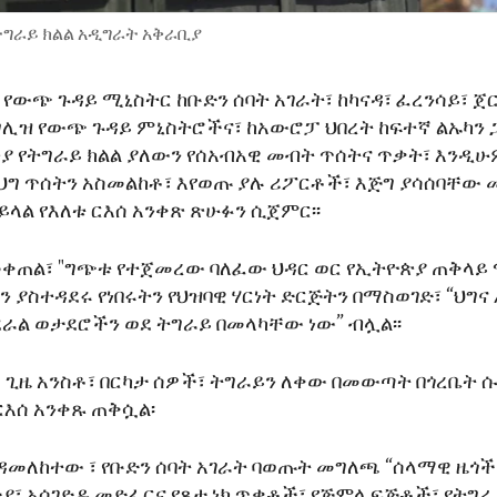
ትግራይ ክልል አዲግራት አቅራቢያ
 የውጭ ጉዳይ ሚኒስትር ከቡድን ሰባት አገራት፣ ከካናዳ፣ ፈረንሳይ፣ ጀ
ንግሊዝ የውጭ ጉዳይ ምኒስትሮችና፣ ከአውሮፓ ህበረት ከፍተኛ ልኡካን 
ያ የትግራይ ክልል ያለውን የሰአብአዊ መብት ጥሰትና ጥቃት፣ እንዲሁ
ህግ ጥሰትን አስመልከቶ፣ እየወጡ ያሉ ሪፖርቶች፣ እጅግ ያሳሰባቸው 
ይላል የእለቱ ርእሰ አንቀጽ ጽሁፉን ሲጀምር፡፡
መቀጠል፣ "ግጭቱ የተጀመረው ባለፈው ህዳር ወር የኢትዮጵያ ጠቅላይ
 ያስተዳደሩ የነበሩትን የህዝባዊ ሃርነት ድርጅትን በማስወገድ፣ “ህግና
ደራል ወታደሮችን ወደ ትግራይ በመላካቸው ነው” ብሏል፡፡
 ጊዜ አንስቶ፣ በርካታ ሰዎች፣ ትግራይን ለቀው በመውጣት በጎረቤት 
እሰ አንቀጹ ጠቅሷል፡
ንዳመለከተው ፣ የቡድን ሰባት አገራት ባወጡት መግለጫ “ሰላማዊ ዜጎች
፣ አሰገድዶ መድፈርና የጾታ ነክ ጥቃቶች፣ የጅምላ ፍጅቶች፣ የትግራ