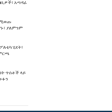
ካባቢዎች፣ አጣዳፊ
ንደሚወጡ
ያኑ፣ ያለምንም
ፖለቲካ ሂደት፣
 ምርጫ
ብት ጥሰቶች ላይ
ሁፉን