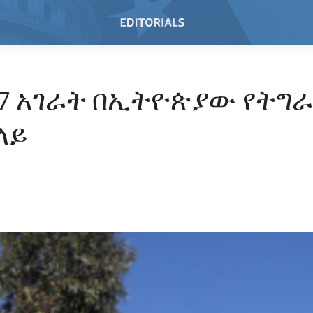
 7 አገራት በኢትዮጵያው የትግ
ላይ