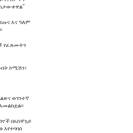
አስታውቀዋል”
ግጡና እና ዓለም
፡
ቶች የፈጸሙትን
መብት ኮሚሽን፣
ግልጽና ወገንተኛ
አመልከቷል፡፡
ወገኖች በአስቸኳይ
ቱ እየተባባሰ