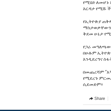
የሚሄድ ለመሆኑ 
እርዳታ የሚሹ 
የኢትዮጵያ ጠቅላ
ማስታወቃቸውን ር
ቅደመ ሁኔታ የሚ
የጋራ መግለጫው 
በሁሉም ኢትዮጵያ
እንዲደረግና ስፋት
በመጨረሻም “እኛ
የሚደረጉ ምርመራ
ሲደመድም፡፡
Share