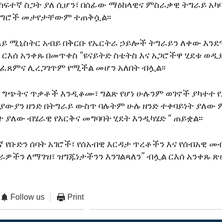
ከፍተኛ ስጋት ያለ ሲሆን፣ በሰፊው ማዕከላዊና ምስራቃዊ ትግራይ አ
ችግሮች መታየታቸውም ተጠቅሷል፡፡
ይ ሚኒስትር አብይ በቅርቡ የኤርትራ ኃይሎች ትግራይን ለቀው እ
እሰ አንቀጹ በመጥቀስ “ዩናይትድ ስቴትስ እና አጋሮችዋ ሂደቱ ወዲ
ፈጸምና ሊረጋገጥም የሚችል መሆን አለበት ብሏል፡፡
ግጭትና ጥቃቶች እንዲቆሙ፣ ግልጽ የሆነ ሁሉንም ወገኖች ያካተተ የ
ውያን ዘንድ በትግራይ ውስጥ ባሉትም ሁሉ ዘንድ ተቀባይነት ያለው
 ያለው ብሄራዊ የእርቅና መግባባት ሂደት እንዲካሄድ “ ጠይቋል፡፡
 የቡድን ሰባት አገሮች፣ የሰአብዊ እርዳታ ጥረቶችን እና የሰብአዊ መ
ዎችን ለማገዝ፣ ዝግጁነታችንን እንገልጻለን” ብሏል ርእሰ አንቀጹ ጽ
Follow us
Print