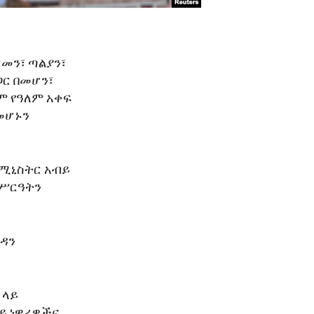
ርመን፣ ጣልያን፣
ጋር በመሆን፣
ም የዓለም አቀፍ
መሆኑን
 ሚኒስትር አብይ
 ሥርዓትን
ሱዳን
 ላይ
ይ ነዋሪዎችና