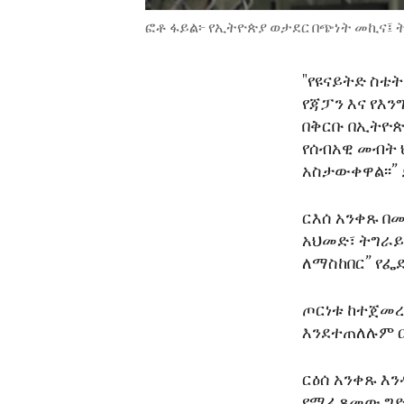
ፎቶ ፋይል፦ የኢትዮጵያ ወታደር በጭነት መኪና፤ 
"የዩናይትድ ስቴት
የጃፓን እና የእ
በቅርቡ በኢትዮጵ
የሰብአዊ መብት 
አስታውቀዋል፡፡” 
ርእሰ አንቀጹ በ
አህመድ፣ ትግራይን
ለማስከበር” የፌ
ጦርነቱ ከተጀመረ
እንደተጠለሉም ር
ርዕሰ አንቀጹ እ
የሚፈጸመው ግድያ