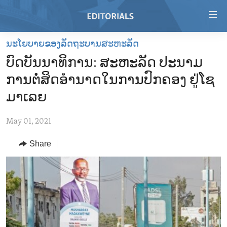
Accessibility
links
Skip
ນະໂຍບາຍຂອງລັດຖະບານສະຫະລັດ
to
HOME
ບົດບັນນາທິການ: ສະຫະລັດ ປະນາມ
main
VIDEO
content
ການຕໍ່ສິດອຳນາດໃນການປົກຄອງ ຢູ່ໂຊ
RADIO
Skip
ມາເລຍ
to
REGIONS
main
May 01, 2021
TOPICS
AFRICA
Navigation
Skip
Share
ARCHIVE
AMERICAS
HUMAN RIGHTS
to
ABOUT US
ASIA
SECURITY AND DEFENSE
Search
EUROPE
AID AND DEVELOPMENT
FOLLOW US
MIDDLE EAST
DEMOCRACY AND GOVERNANCE
ECONOMY AND TRADE