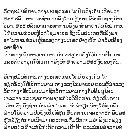
ລັດຖະມົນຕີການຕ່າງປະເທດແອນໂທນີ ບລິງເກັນ ເຕືອນວ່າ
ສະຫະລັດ ອາດຈະທຳການລົງໂທດ ຫຼືອອກຂໍ້ຈຳກັດທາງດ້ານ
ວີຊາ. ສະຫະລັດອາດຈະທຳການຊັ່ງຊາຕີລາຄາຄືນໃໝ່ ການ
ໃຫ້ຄວາມຊ່ວຍເຫຼືອຕໍ່ໂຊມາເລຍ ຊຶ່ງເປັນປະເທດທີ່ເພິ່ງພາ
ອາໄສການຊ່ວຍເຫຼືອຂອງຕ່າງປະເທດຢ່າງໜັກ ສຳລັບເຄື່ອງ
ຂອງທີ່ຈຳ
ເປັນຕ່າງເຊັ່ນອາຫານການກິນ ຕະຫຼອດທັງໃຫ້ການຝຶກແອບ
ແລະຕິດອາວຸດໃຫ້ແກ່ກຳລັງຮັກສາຄວາມສະຫງົບຂອງຕົນ.
ລັດຖະມົນຕີການຕ່າງປະເທດແອນໂທນີ ບລິງເກັນ ໄດ້
ຮຽກຮ້ອງໃຫ້ລັດຖະບານ ກາງຂອງໂຊມາເລຍ ແລະຜູ້ນຳຂອງ
ລັດຕ່າງໆທີ່ເປັນສະມາຊິກລັດຖະບານກາງກັບຄືນສູ່ໂຕະ
ເຈລະຈາ ແລະຊອກຫາທາງແກ້ໄຂວິກິດການ ກ່ຽວກັບການ
ເລືອກຕັ້ງ ຊຶ່ງທ່ານກ່າວວ່າ “ພວກເຮົາຂໍຮຽກຮ້ອງໃຫ້ທຸກພັກ
ຝ່າຍໃຊ້ຄວາມຢັບຢັ້ງເປັນທີ່ສຸດ ສືບຕໍ່ການເຈລະຈາຫາລືແລະ
ຫຼີກລ້ຽງຕໍ່ການເອົາມາດຕະການຕື່ມອີກຕາມລຳພັງແຕ່ພຽງ
ຝ່າຍດຽວ ທີ່ຈະກໍ່ໃຫ້ເກີດຄວາມເຄັ່ງຕຶງ ແລະບ່ອນທຳລາຍຕໍ່