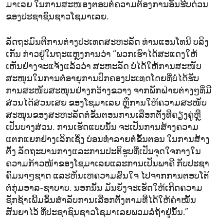
ມາເລຍ ໃນການສະໜອງຕອບຕໍ່ຄວາມຕ້ອງການອັນຮີບດ່ວນ
ຂອງປະຊາຊົນຊາວໂຊມາເລຍ.
ລັດຖະມົນຕີການຕ່າງປະເທດສະຫະລັດ ທ່ານແອນໂທນີ ບລິງ
ເກັນ ກ່າວຢູ່ໃນຖະແຫຼງການວ່າ “ພວກເຮົາໄດ້ສະແດງໃຫ້
ເຫັນຢ່າງຈະແຈ້ງແລ້ວວ່າ ສະຫະລັດ ບໍ່ໄດ້ໃຫ້ການສະໜັບ
ສະໜຸນໃນການຕໍ່ອາຍຸການປົກຄອງປະເທດໂດຍທີ່ບໍ່ໄດ້ຮັບ
ການສະໜັບສະໜຸນຢ່າງກວ້າງຂວາງ ຈາກພັກຝ່າຍຕ່າງໆທີ່ມີ
ສ່ວນໄດ້ສ່ວນເສຍ ຂອງໂຊມາເລຍ ຫຼືການໃຫ້ຄວາມສະໜັບ
ສະໜຸນຂອງສະຫະລັດຕໍ່ຂັ້ນຕອນການເລືອກຕັ້ງທີ່ຄຽງຄູ່ຫຼື
ເປັນບາງສ່ວນ. ການເຮັດແບບນັ້ນ ຈະເປັນການສ້າງຄວາມ
ແຕກແຍກຢ່າງເລິກເຊິ່ງ ບ່ອນທຳລາຍຕໍ່ຂັ້ນຕອນ ໃນການສ້າງ
ຕັ້ງ ລັດຖະບານກາງແລະການປະຕິຮູບທີ່ເປັນຈຸດໃຈກາງໃນ
ຄວາມກ້າວໜ້າຂອງໂຊມາເລຍແລະການເປັນພາຄີ ກັບປະຊາ
ຄົມນາໆຊາດ ແລະຫັນເຫຄວາມສົນໃຈ ໄປຈາກການຕອບໂຕ້
ຕໍ່ກຸ່ມອາລ-ຊາບາບ. ນອກນັ້ນ ມັນຍັງຈະເຮັດໃຫ້ເກີດຄວາມ
ຊັກຊ້າເພີ້ມຂຶ້ນສຳລັບການເລືອກຕັ້ງຕາມທີ່ໄດ້ໃຫ້ຄຳໝັ້ນ
ສັນຍາໄວ້ ທີ່ປະຊາຊົນຊາວໂຊມາເລຍພວມລໍຖ້າຢູ່ນັ້ນ.”