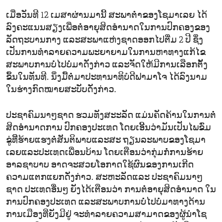
ເມື່ອວັນທີ 12 ເມສາຜ່ານມານີ້ ສະພາຕ່ຳຂອງໂຊມາເລຍ ໄດ້
ລົງຄະແນນສຽງເພື່ອຕໍ່ອາຍຸສິດອຳນາດໃນການປົກຄອງຂອງ
ລັດຖະບານກາງ ແລະສະພາແຫ່ງຊາດອອກໄປຕື່ມ 2 ປີ ຊຶ່ງ
ເປັນການທຳລາຍຄວາມພະຍາຍາມໃນການຫາທາງແກ້ໄຂ
ສະພາບການບໍ່ໄປບໍ່ມາດັ່ງກ່າວ ແລະຈັດໃຫ້ມີການເລືອກຕັ້ງ
ຂຶ້ນໃນທັນທີ. ນຶ່ງມື້ຕໍ່ມາປະທານາທິບໍດີຟາມາໂຈ ໄດ້ລົງນາມ
ໃນຮ່າງກົດໝາຍສະບັບດັ່ງກ່າວ.
ປະຊາຄົມນາໆຊາດ ຮວມທັງສະະລັດ ແມ່ນຄັດຄ້ານໃນການຕໍ່
ສິດອຳນາດການ ປົກຄອງປະເທດ ໂດຍເອີ້ນວ່າມັນເປັນໄພຂົ່ມ
ຂູ່ທີິ່ຮ້າຍແຮງຕໍ່ສັນຕິພາບແລະສະ ຖຽນລະພາບຂອງໂຊມາ
ເລຍແລະປະເທດເພື່ອນບ້ານ ໂດຍເຕືອນວ່າກຸ່ມກໍ່ການຮ້າຍ
ອາລຊາບາບ ອາດຈະສວຍໂອກາດໃຊ້ຜົນຂອງການເກີດ
ຄວາມແຕກແຍກດັ່ງກ່າວ. ສະຫະລັດແລະ ປະຊາຄົມນາໆ
ຊາດ ປະເທດອື່ນໆ ຍັງໄດ້ເຕືອນວ່າ ການຕໍ່ອາຍຸສິດອຳນາດ ໃນ
ການປົກຄອງປະເທດ ແລະສະພາບການບໍ່ໄປບໍ່ມາທາງດ້ານ
ການເມືອງທີ່ຍັງມີຢູ່ ຈະທຳລາຍຄວາມສາມາດຂອງຜູ້ນຳໂຊ