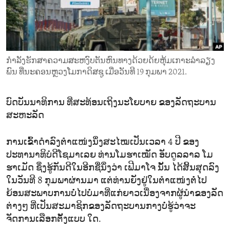
ENVIRONMENT AND HEALTH
IDEALS AND INSTITUTIONS
ກຳລັງຮັກສາຄວາມສະຫງົບຕັນຫົນທາງດ້ວຍດ້ຍຫຸ້ມເກາະລຳລຽງ
ພົນ ທີ່ນະຄອນຫຼວງໂມກາດິສຊູ ເມື່ອວັນທີ 19 ກຸມພາ 2021.
ບົດບັນນາທິການ ທີ່ສະທ້ອນເຖິງນະໂຍບາຍ ຂອງລັດຖະບານ
ສະຫະລັດ
ການເຂົ້າດຳລົງຕຳແໜ່ງນຶ່ງສະໄໝເປັນເວລາ 4 ປີ ຂອງ
ປະທານາທິບໍດີໂຊມາເລຍ ທ່ານໂມຮາເໝັດ ອັບດູລລາລ ໂມ
ຮາເມັດ ຊຶ່ງຮູ້ກັນດີໃນອີກຊື່ນຶ່ງວ່າ ເຟີມາໂຈ ນັ້ນ ໄດ້ສິ້ນສຸດລົງ
ໃນວັນທີ 8 ກຸມພາຜ່ານມາ ແຕ່ທ່ານຍັງຢູ່ໃນຕຳແໜ່ງຕໍ່ໄປ
ຍ້ອນສະພາບການບໍ່ໄປບໍ່ມາທີ່ແກ່ຍາວເນື່ອງຈາກຜູ້ນຳຂອງລັດ
ຕ່າງໆ ທີ່ເປັນສະມາຊິກຂອງລັດຖະບານກາງບໍ່ຮູ້ວ່າຈະ
ຈັດການເລືອກຕັ້ງແບບ ໃດ.