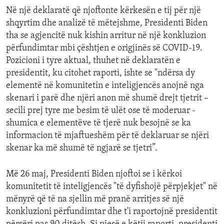
Në një deklaratë që njoftonte kërkesën e tij për një
shqyrtim dhe analizë të mëtejshme, Presidenti Biden
tha se agjencitë nuk kishin arritur në një konkluzion
përfundimtar mbi çështjen e origjinës së COVID-19.
Pozicioni i tyre aktual, thuhet në deklaratën e
presidentit, ku citohet raporti, ishte se "ndërsa dy
elementë në komunitetin e inteligjencës anojnë nga
skenari i parë dhe njëri anon më shumë drejt tjetrit –
secili prej tyre me besim të ulët ose të moderuar -
shumica e elementëve të tjerë nuk besojnë se ka
informacion të mjaftueshëm për të deklaruar se njëri
skenar ka më shumë të ngjarë se tjetri”.
Më 26 maj, Presidenti Biden njoftoi se i kërkoi
komunitetit të inteligjencës "të dyfishojë përpjekjet" në
mënyrë që të na sjellin më pranë arritjes së një
konkluzioni përfundimtar dhe t'i raportojnë presidentit