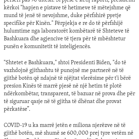
përsëri pas 90 ditësh. Si pjesë e këtij raporti, presidenti
kërkoi "hapjen e pistave të hetimeve të mëtejshme që
mund të jenë të nevojshme, duke përfshirë pyetje
specifike për Kinën." Përpjekja e re do të përfshijë
hulumtime nga laboratorët kombëtarë të Shteteve të
Bashkuara dhe agjencive të tjera për të mbështetur
punën e komunitetit të inteligjencës.
"Shtetet e Bashkuara," shtoi Presidenti Biden, "do të
vazhdojnë gjithashtu të punojnë me partnerë në të
gjithë botën që ndajnë të njëjtat vlerësime për t'i bërë
presion Kinës të marrë pjesë në një hetim të plotë
ndërkombëtar, transparent, të bazuar në prova dhe për
të siguruar qasje në të gjitha të dhënat dhe provat
përkatëse”.
COVID-19 u ka marrë jetën e miliona njerëzve në të
gjithë botën, më shumë se 600,000 prej tyre vetëm në