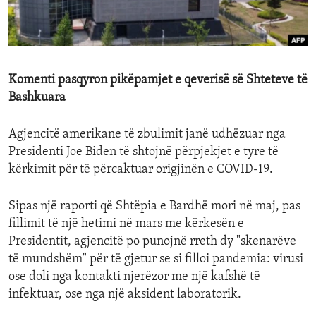
ENVIRONMENT AND HEALTH
IDEALS AND INSTITUTIONS
Komenti pasqyron pikëpamjet e qeverisë së Shteteve të
Bashkuara
Agjencitë amerikane të zbulimit janë udhëzuar nga
Presidenti Joe Biden të shtojnë përpjekjet e tyre të
kërkimit për të përcaktuar origjinën e COVID-19.
Sipas një raporti që Shtëpia e Bardhë mori në maj, pas
fillimit të një hetimi në mars me kërkesën e
Presidentit, agjencitë po punojnë rreth dy "skenarëve
të mundshëm" për të gjetur se si filloi pandemia: virusi
ose doli nga kontakti njerëzor me një kafshë të
infektuar, ose nga një aksident laboratorik.