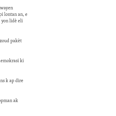
 mwayen
i lontan an, e
yon lidè eli
ezoud pakèt
demokrasi ki
ns k ap dire
lopman ak