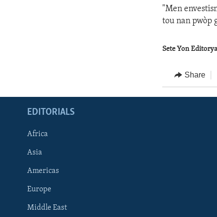
"Men envestism
tou nan pwòp 
Sete Yon Editoryal
Share
EDITORIALS
Africa
Asia
Americas
Europe
FOLLOW US
Middle East