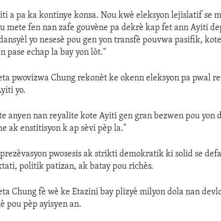
ti a pa ka kontinye konsa. Nou kwè eleksyon lejislatif se
 mete fen nan zafe gouvène pa dekrè kap fet ann Ayiti dep
dansyèl yo nesesè pou gen yon transfè pouvwa pasifik, kote 
pase echap la bay yon lòt."
eta pwovizwa Chung rekonèt ke okenn eleksyon pa pwal r
yiti yo.
e anyen nan reyalite kote Ayiti gen gran bezwen pou yon 
e ak enstitisyon k ap sèvi pèp la."
prezèvasyon pwosesis ak strikti demokratik ki solid se defa
tati, politik patizan, ak batay pou richès.
ta Chung fè wè ke Etazini bay plizyè milyon dola nan dev
tè pou pèp ayisyen an.