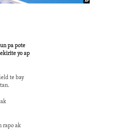
oun pa pote
ekirite yo ap
eld te bay
tan.
 ak
n rapo ak