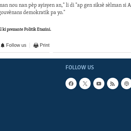
an nou nan pèp ayisyen an," li di "ap gen siksè sèlman si A
gouvènans demokratik pa yo."
 ki prezante Politik Etazini.
Follow us
Print
FOLLOW US