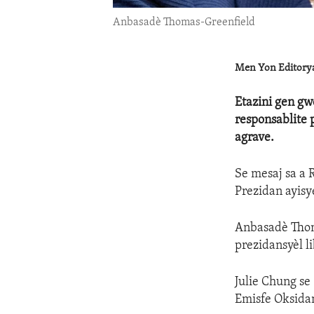
Anbasadè Thomas-Greenfield
Men Yon Editoryal
Etazini gen gw
responsablite 
agrave.
Se mesaj sa a 
Prezidan ayisy
Anbasadè Thoma
prezidansyèl li
Julie Chung se
Emisfe Oksidant