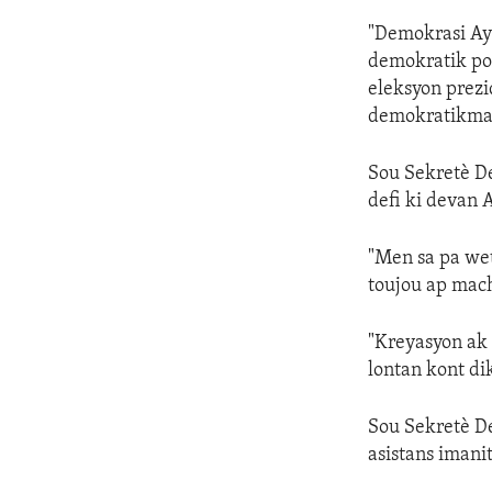
"Demokrasi Ayi
demokratik pou
eleksyon prezi
demokratikman 
Sou Sekretè D
defi ki devan A
"Men sa pa wet
toujou ap mach
"Kreyasyon ak 
lontan kont dik
Sou Sekretè De
asistans imani