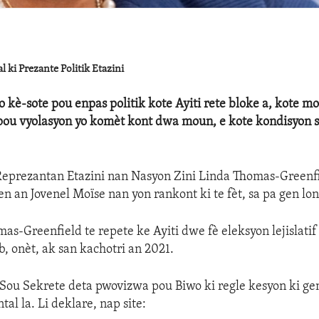
 ki Prezante Politik Etazini
o kè-sote pou enpas politik kote Ayiti rete bloke a, kote m
pou vyolasyon yo komèt kont dwa moun, e kote kondisyon s
Reprezantan Etazini nan Nasyon Zini Linda Thomas-Greenfi
en an Jovenel Moïse nan yon rankont ki te fèt, sa pa gen lon
s-Greenfield te repete ke Ayiti dwe fè eleksyon lejislatif
b, onèt, ak san kachotri an 2021.
 Sou Sekrete deta pwovizwa pou Biwo ki regle kesyon ki ge
al la. Li deklare, nap site: